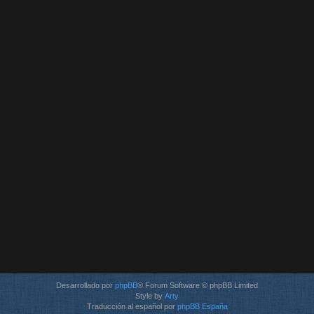
Desarrollado por
phpBB
® Forum Software © phpBB Limited
Style by
Arty
Traducción al español por
phpBB España