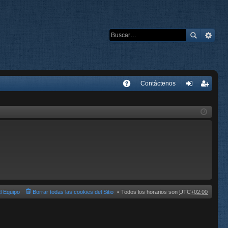
E
Contáctenos
A
de
eg
Q
nti
ist
fic
ra
ar
rs
se
e
l Equipo
Borrar todas las cookies del Sitio
Todos los horarios son
UTC+02:00