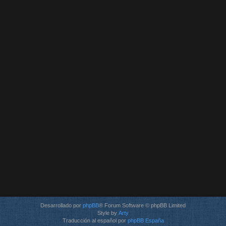
Desarrollado por
phpBB
® Forum Software © phpBB Limited
Style by
Arty
Traducción al español por
phpBB España