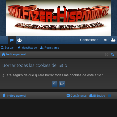
Contáctenos
nl
Buscar
or
su
Identificarse
Registrarse
de
eg
Índice general
ac
os
ari
nti
ist
us
es
os
fic
ra
Borrar todas las cookies del Sitio
car
rá
ar
rs
¿Está seguro de que quiere borrar todas las cookies de este sitio?
pi
se
e
do
s
Índice general
Contáctenos
El Equipo