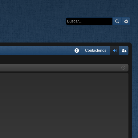
E
Contáctenos
A
de
eg
Q
nti
ist
fic
ra
ar
rs
se
e