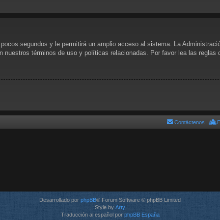
s pocos segundos y le permitirá un amplio acceso al sistema. La Administraci
n nuestros términos de uso y políticas relacionadas. Por favor lea las reglas 
Contáctenos
E
Desarrollado por
phpBB
® Forum Software © phpBB Limited
Style by
Arty
Traducción al español por
phpBB España