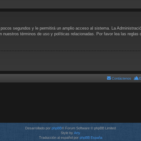
s pocos segundos y le permitirá un amplio acceso al sistema. La Administraci
n nuestros términos de uso y políticas relacionadas. Por favor lea las reglas 
Contáctenos
E
Desarrollado por
phpBB
® Forum Software © phpBB Limited
Style by
Arty
Traducción al español por
phpBB España