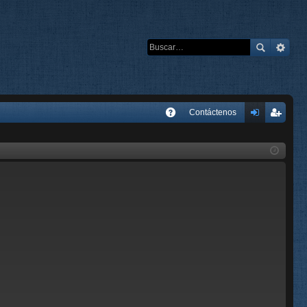
E
Contáctenos
A
de
eg
Q
nti
ist
fic
ra
ar
rs
se
e