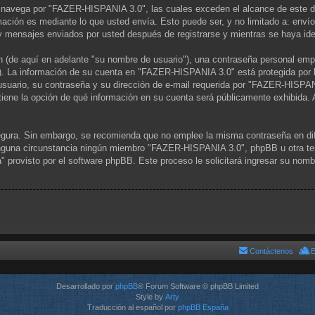
avega por "FAZER-HISPANIA 3.0", las cuales exceden el alcance de este do
ción es mediante lo que usted envía. Esto puede ser, y no limitado a: enví
 mensajes enviados por usted después de registrarse y mientras se haya iden
(de aquí en adelante "su nombre de usuario"), una contraseña personal emple
"). La información de su cuenta en "FAZER-HISPANIA 3.0" está protegida por l
uario, su contraseña y su dirección de e-mail requerida por "FAZER-HISPANIA
iene la opción de qué información en su cuenta será públicamente exhibida. 
 segura. Sin embargo, se recomienda que no emplee la misma contraseña en di
una circunstancia ningún miembro "FAZER-HISPANIA 3.0", phpBB u otra tercer
" provisto por el software phpBB. Este proceso le solicitará ingresar su nom
Contáctenos
E
Desarrollado por
phpBB
® Forum Software © phpBB Limited
Style by
Arty
Traducción al español por
phpBB España