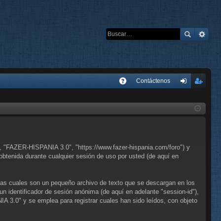
E
Contáctenos
A
de
eg
Q
nti
ist
fic
ra
ar
rs
, "FAZER-HISPANIA 3.0", "https://www.fazer-hispania.com/foro") y
se
e
btenida durante cualquier sesión de uso por usted (de aquí en
as cuales son un pequeño archivo de texto que se descargan en los
un identificador de sesión anónima (de aquí en adelante "session-id"),
3.0" y se emplea para registrar cuales han sido leídos, con objeto