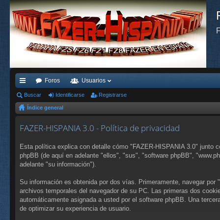
F
Foros
Usuarios
nl
Buscar
Identificarse
Registrarse
Índice general
ac
es
FAZER-HISPANIA 3.0 - Política de privacidad
rá
Esta política explica con detalle cómo "FAZER-HISPANIA 3.0" junto c
pi
phpBB (de aquí en adelante "ellos", "sus", "software phpBB", "www.p
adelante "su información").
do
Su información es obtenida por dos vías. Primeramente, navegar por
s
archivos temporales del navegador de su PC. Las primeras dos cookies 
automáticamente asignada a usted por el software phpBB. Una tercer
de optimizar su experiencia de usuario.