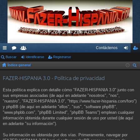
Contáctenos
nl
Buscar
or
su
Identificarse
Registrarse
de
eg
Índice general
ac
os
ari
nti
ist
us
es
os
fic
ra
FAZER-HISPANIA 3.0 - Política de privacidad
car
rá
ar
rs
Esta política explica con detalle cómo "FAZER-HISPANIA 3.0" junto con
pi
se
e
sus empresas asociadas (de aquí en adelante "nosotros", "nos",
"nuestro", "FAZER-HISPANIA 3.0", "https://www.fazer-hispania.com/foro")
do
y phpBB (de aquí en adelante "ellos", "sus", "software phpBB",
"www.phpbb.com", "phpBB Limited", "phpBB Teams") emplean cualquier
s
información obtenida durante cualquier sesión de uso por usted (de aquí
en adelante "su información").
Su información es obtenida por dos vías. Primeramente, navegar por