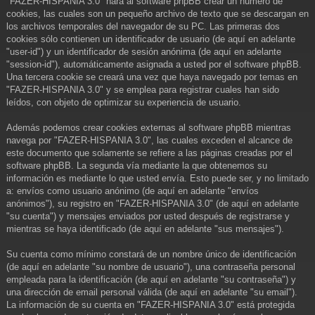
"FAZER-HISPANIA 3.0" hará al software phpBB crear un número de
cookies, las cuales son un pequeño archivo de texto que se descargan en
los archivos temporales del navegador de su PC. Las primeras dos
cookies sólo contienen un identificador de usuario (de aquí en adelante
"user-id") y un identificador de sesión anónima (de aquí en adelante
"session-id"), automáticamente asignada a usted por el software phpBB.
Una tercera cookie se creará una vez que haya navegado por temas en
"FAZER-HISPANIA 3.0" y se emplea para registrar cuales han sido
leídos, con objeto de optimizar su experiencia de usuario.
Además podemos crear cookies externas al software phpBB mientras
navega por "FAZER-HISPANIA 3.0", las cuales exceden el alcance de
este documento que solamente se refiere a las páginas creadas por el
software phpBB. La segunda vía mediante la que obtenemos su
información es mediante lo que usted envía. Esto puede ser, y no limitado
a: envíos como usuario anónimo (de aquí en adelante "envíos
anónimos"), su registro en "FAZER-HISPANIA 3.0" (de aquí en adelante
"su cuenta") y mensajes enviados por usted después de registrarse y
mientras se haya identificado (de aquí en adelante "sus mensajes").
Su cuenta como mínimo constará de un nombre único de identificación
(de aquí en adelante "su nombre de usuario"), una contraseña personal
empleada para la identificación (de aquí en adelante "su contraseña") y
una dirección de email personal válida (de aquí en adelante "su email").
La información de su cuenta en "FAZER-HISPANIA 3.0" está protegida