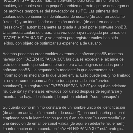
"FAZER-HISPANIA 3.0" hará al software phpBB crear un número de
cookies, las cuales son un pequeño archivo de texto que se descargan en
los archivos temporales del navegador de su PC. Las primeras dos
cookies sólo contienen un identificador de usuario (de aquí en adelante
"user-id") y un identificador de sesión anónima (de aquí en adelante
"session-id"), automáticamente asignada a usted por el software phpBB.
Una tercera cookie se creará una vez que haya navegado por temas en
"FAZER-HISPANIA 3.0" y se emplea para registrar cuales han sido
leídos, con objeto de optimizar su experiencia de usuario.
Además podemos crear cookies externas al software phpBB mientras
navega por "FAZER-HISPANIA 3.0", las cuales exceden el alcance de
este documento que solamente se refiere a las páginas creadas por el
software phpBB. La segunda vía mediante la que obtenemos su
información es mediante lo que usted envía. Esto puede ser, y no limitado
a: envíos como usuario anónimo (de aquí en adelante "envíos
anónimos"), su registro en "FAZER-HISPANIA 3.0" (de aquí en adelante
"su cuenta") y mensajes enviados por usted después de registrarse y
mientras se haya identificado (de aquí en adelante "sus mensajes").
Su cuenta como mínimo constará de un nombre único de identificación
(de aquí en adelante "su nombre de usuario"), una contraseña personal
empleada para la identificación (de aquí en adelante "su contraseña") y
una dirección de email personal válida (de aquí en adelante "su email").
La información de su cuenta en "FAZER-HISPANIA 3.0" está protegida