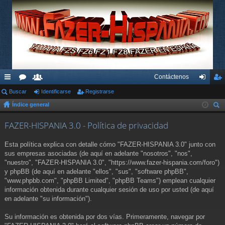
Contáctenos
nl
Buscar
or
su
Identificarse
Registrarse
de
eg
Índice general
ac
os
ari
nti
ist
us
es
os
fic
ra
FAZER-HISPANIA 3.0 - Política de privacidad
car
rá
ar
rs
Esta política explica con detalle cómo "FAZER-HISPANIA 3.0" junto con
pi
se
e
sus empresas asociadas (de aquí en adelante "nosotros", "nos",
"nuestro", "FAZER-HISPANIA 3.0", "https://www.fazer-hispania.com/foro")
do
y phpBB (de aquí en adelante "ellos", "sus", "software phpBB",
"www.phpbb.com", "phpBB Limited", "phpBB Teams") emplean cualquier
s
información obtenida durante cualquier sesión de uso por usted (de aquí
en adelante "su información").
Su información es obtenida por dos vías. Primeramente, navegar por