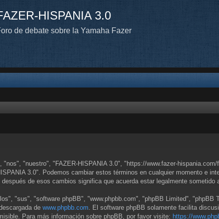
FAZER-HISPANIA 3.0
oro de debate sobre la Yamaha Fazer
 "nos", "nuestro", "FAZER-HISPANIA 3.0", "https://www.fazer-hispania.com/fo
-HISPANIA 3.0". Podemos cambiar estos términos en cualquier momento e inten
 después de esos cambios significa que acuerda estar legalmente sometido a
llos", "sus", "software phpBB", "www.phpbb.com", "phpBB Limited", "phpBB Tea
r descargada de
www.phpbb.com
. El software phpBB solamente facilita discus
sible. Para más información sobre phpBB, por favor visite:
https://www.php