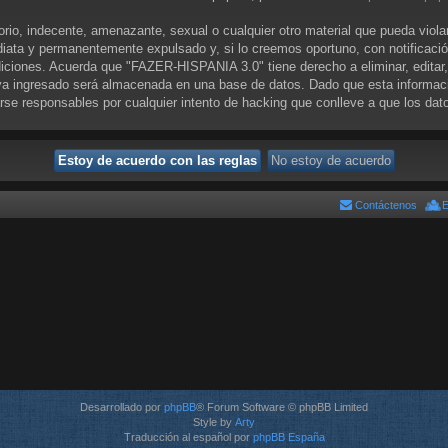
orio, indecente, amenazante, sexual o cualquier otro material que pueda viol
iata y permanentemente expulsado y, si lo creemos oportuno, con notificació
diciones. Acuerda que "FAZER-HISPANIA 3.0" tiene derecho a eliminar, editar
a ingresado será almacenada en una base de datos. Dado que esta informació
se responsables por cualquier intento de hacking que conlleve a que los da
Contáctenos
E
Desarrollado por
phpBB
® Forum Software © phpBB Limited
Style by
Arty
Traducción al español por
phpBB España