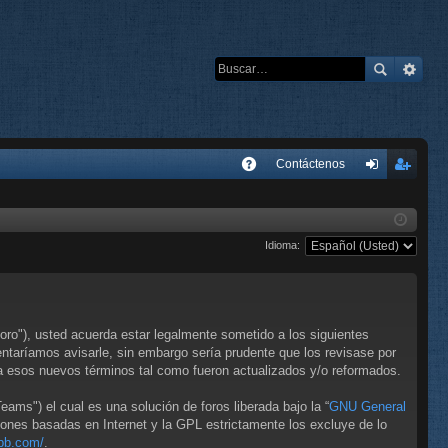
E
Contáctenos
A
de
eg
Q
nti
ist
Idioma:
fic
ra
ar
rs
se
e
ro"), usted acuerda estar legalmente sometido a los siguientes
taríamos avisarle, sin embargo sería prudente que los revisase por
 esos nuevos términos tal como fueron actualizados y/o reformados.
ms") el cual es una solución de foros liberada bajo la “
GNU General
iones basadas en Internet y la GPL estrictamente los excluye de lo
bb.com/
.