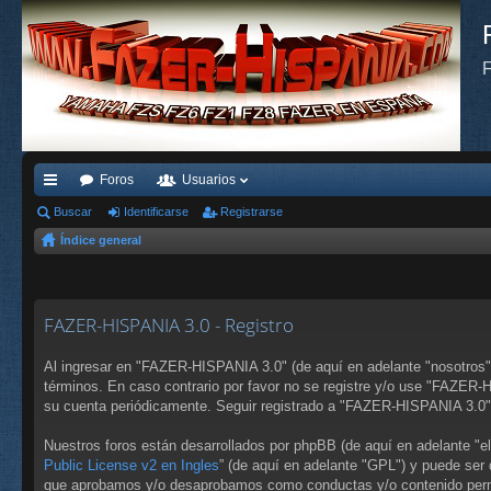
F
Foros
Usuarios
nl
Buscar
Identificarse
Registrarse
Índice general
ac
es
rá
FAZER-HISPANIA 3.0 - Registro
pi
Al ingresar en "FAZER-HISPANIA 3.0" (de aquí en adelante "nosotros",
do
términos. En caso contrario por favor no se registre y/o use "FAZER
su cuenta periódicamente. Seguir registrado a "FAZER-HISPANIA 3.0"
s
Nuestros foros están desarrollados por phpBB (de aquí en adelante "e
Public License v2 en Ingles
” (de aquí en adelante "GPL") y puede se
que aprobamos y/o desaprobamos como conductas y/o contenido permi