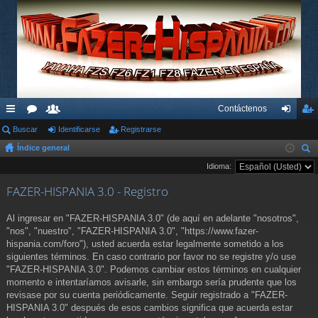
Contáctenos
nl
Buscar
or
su
Identificarse
Registrarse
de
eg
Índice general
ac
os
ari
nti
ist
us
Idioma:
es
os
fic
ra
car
FAZER-HISPANIA 3.0 - Registro
rá
ar
rs
pi
se
e
Al ingresar en "FAZER-HISPANIA 3.0" (de aquí en adelante "nosotros",
"nos", "nuestro", "FAZER-HISPANIA 3.0", "https://www.fazer-
do
hispania.com/foro"), usted acuerda estar legalmente sometido a los
siguientes términos. En caso contrario por favor no se registre y/o use
s
"FAZER-HISPANIA 3.0". Podemos cambiar estos términos en cualquier
momento e intentaríamos avisarle, sin embargo sería prudente que los
revisase por su cuenta periódicamente. Seguir registrado a "FAZER-
HISPANIA 3.0" después de esos cambios significa que acuerda estar