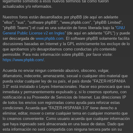
legalmente sometido a esos nuevos términos tal como fueron
actualizados y/o reformados.
Nuestros foros están desarrollados por phpBB (de aquí en adelante
"ellos", "sus", "software phpBB", "www.phpbb.com", "phpBB Limited",
"phpBB Teams") el cual es una solución de foros liberada bajo la “
GNU
General Public License v2 en Ingles
” (de aquí en adelante "GPL") y puede
ser descargada de
www.phpbb.com
. El software phpBB solamente facilita
discusiones basadas en Internet y la GPL estrictamente los excluye de lo
que aprobamos y/o desaprobamos como conductas y/o contenido
permisible. Para más información sobre phpBB, por favor visite:
https://www.phpbb.com/
.
Acuerda no enviar ningun contenido abusivo, obsceno, vulgar,
difamatorio, indecente, amenazante, sexual o cualquier otro material que
pueda violar cualquier ley de su país, el país donde "FAZER-HISPANIA
3.0" está instalado o Leyes Internacionales. Hacer eso provocará que sea
inmediata y permanentemente expulsado y, si lo creemos oportuno, con
notificación a su Proveedor de Servicios de Internet. Las direcciones IP
de todos los envíos son registradas como ayuda para reforzar estas
condiciones. Acuerda que "FAZER-HISPANIA 3.0" tiene derecho a
eliminar, editar, mover o cerrar cualquier tema en cualquier momento que
lo creamos conveniente. Como usuario acuerda que cualquier información
que haya ingresado será almacenada en una base de datos. Dado que
esta información no será compartida con ninguna tercera parte sin su