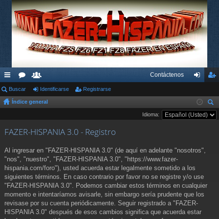
Contáctenos
nl
Buscar
or
su
Identificarse
Registrarse
de
eg
Índice general
ac
os
ari
nti
ist
us
Idioma:
es
os
fic
ra
car
FAZER-HISPANIA 3.0 - Registro
rá
ar
rs
pi
se
e
Al ingresar en "FAZER-HISPANIA 3.0" (de aquí en adelante "nosotros",
"nos", "nuestro", "FAZER-HISPANIA 3.0", "https://www.fazer-
do
hispania.com/foro"), usted acuerda estar legalmente sometido a los
siguientes términos. En caso contrario por favor no se registre y/o use
s
"FAZER-HISPANIA 3.0". Podemos cambiar estos términos en cualquier
momento e intentaríamos avisarle, sin embargo sería prudente que los
revisase por su cuenta periódicamente. Seguir registrado a "FAZER-
HISPANIA 3.0" después de esos cambios significa que acuerda estar