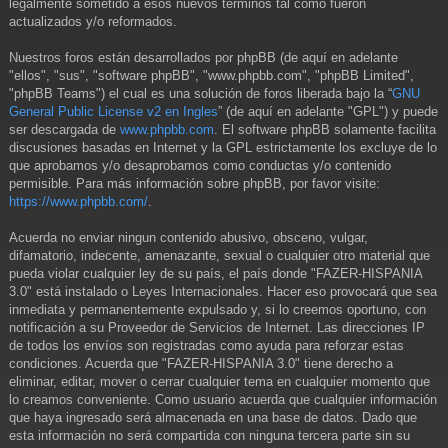
legalmente sometido a esos nuevos términos tal como fueron
actualizados y/o reformados.
Nuestros foros están desarrollados por phpBB (de aquí en adelante
"ellos", "sus", "software phpBB", "www.phpbb.com", "phpBB Limited",
"phpBB Teams") el cual es una solución de foros liberada bajo la “
GNU
General Public License v2 en Ingles
” (de aquí en adelante "GPL") y puede
ser descargada de
www.phpbb.com
. El software phpBB solamente facilita
discusiones basadas en Internet y la GPL estrictamente los excluye de lo
que aprobamos y/o desaprobamos como conductas y/o contenido
permisible. Para más información sobre phpBB, por favor visite:
https://www.phpbb.com/
.
Acuerda no enviar ningun contenido abusivo, obsceno, vulgar,
difamatorio, indecente, amenazante, sexual o cualquier otro material que
pueda violar cualquier ley de su país, el país donde "FAZER-HISPANIA
3.0" está instalado o Leyes Internacionales. Hacer eso provocará que sea
inmediata y permanentemente expulsado y, si lo creemos oportuno, con
notificación a su Proveedor de Servicios de Internet. Las direcciones IP
de todos los envíos son registradas como ayuda para reforzar estas
condiciones. Acuerda que "FAZER-HISPANIA 3.0" tiene derecho a
eliminar, editar, mover o cerrar cualquier tema en cualquier momento que
lo creamos conveniente. Como usuario acuerda que cualquier información
que haya ingresado será almacenada en una base de datos. Dado que
esta información no será compartida con ninguna tercera parte sin su