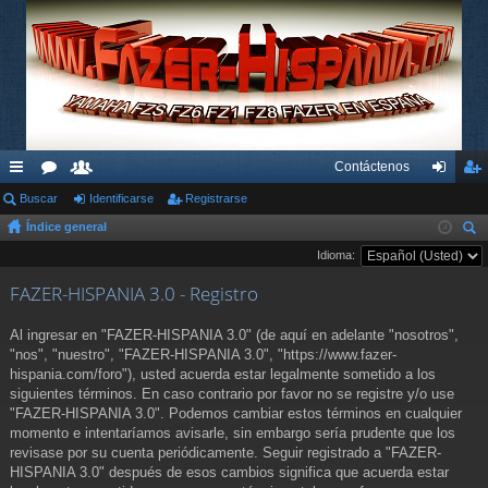
Contáctenos
nl
Buscar
or
su
Identificarse
Registrarse
de
eg
Índice general
ac
os
ari
nti
ist
us
Idioma:
es
os
fic
ra
car
FAZER-HISPANIA 3.0 - Registro
rá
ar
rs
pi
se
e
Al ingresar en "FAZER-HISPANIA 3.0" (de aquí en adelante "nosotros",
"nos", "nuestro", "FAZER-HISPANIA 3.0", "https://www.fazer-
do
hispania.com/foro"), usted acuerda estar legalmente sometido a los
siguientes términos. En caso contrario por favor no se registre y/o use
s
"FAZER-HISPANIA 3.0". Podemos cambiar estos términos en cualquier
momento e intentaríamos avisarle, sin embargo sería prudente que los
revisase por su cuenta periódicamente. Seguir registrado a "FAZER-
HISPANIA 3.0" después de esos cambios significa que acuerda estar