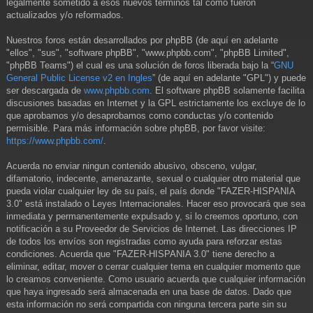
legalmente sometido a esos nuevos términos tal como fueron
actualizados y/o reformados.
Nuestros foros están desarrollados por phpBB (de aquí en adelante
"ellos", "sus", "software phpBB", "www.phpbb.com", "phpBB Limited",
"phpBB Teams") el cual es una solución de foros liberada bajo la “
GNU
General Public License v2 en Ingles
” (de aquí en adelante "GPL") y puede
ser descargada de
www.phpbb.com
. El software phpBB solamente facilita
discusiones basadas en Internet y la GPL estrictamente los excluye de lo
que aprobamos y/o desaprobamos como conductas y/o contenido
permisible. Para más información sobre phpBB, por favor visite:
https://www.phpbb.com/
.
Acuerda no enviar ningun contenido abusivo, obsceno, vulgar,
difamatorio, indecente, amenazante, sexual o cualquier otro material que
pueda violar cualquier ley de su país, el país donde "FAZER-HISPANIA
3.0" está instalado o Leyes Internacionales. Hacer eso provocará que sea
inmediata y permanentemente expulsado y, si lo creemos oportuno, con
notificación a su Proveedor de Servicios de Internet. Las direcciones IP
de todos los envíos son registradas como ayuda para reforzar estas
condiciones. Acuerda que "FAZER-HISPANIA 3.0" tiene derecho a
eliminar, editar, mover o cerrar cualquier tema en cualquier momento que
lo creamos conveniente. Como usuario acuerda que cualquier información
que haya ingresado será almacenada en una base de datos. Dado que
esta información no será compartida con ninguna tercera parte sin su