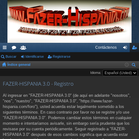
Contáctenos
nl
Buscar
or
su
Identificarse
Registrarse
de
eg
Índice general
ac
os
ari
nti
ist
us
Idioma:
es
os
fic
ra
car
FAZER-HISPANIA 3.0 - Registro
rá
ar
rs
pi
se
e
Al ingresar en "FAZER-HISPANIA 3.0" (de aquí en adelante "nosotros",
"nos", "nuestro", "FAZER-HISPANIA 3.0", "https://www.fazer-
do
hispania.com/foro"), usted acuerda estar legalmente sometido a los
siguientes términos. En caso contrario por favor no se registre y/o use
s
"FAZER-HISPANIA 3.0". Podemos cambiar estos términos en cualquier
momento e intentaríamos avisarle, sin embargo sería prudente que los
revisase por su cuenta periódicamente. Seguir registrado a "FAZER-
HISPANIA 3.0" después de esos cambios significa que acuerda estar