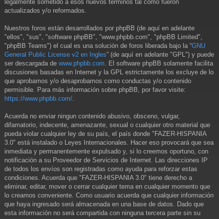
legalmente sometido a esos nuevos términos tal como fueron
actualizados y/o reformados.
Nuestros foros están desarrollados por phpBB (de aquí en adelante
"ellos", "sus", "software phpBB", "www.phpbb.com", "phpBB Limited",
"phpBB Teams") el cual es una solución de foros liberada bajo la “
GNU
General Public License v2 en Ingles
” (de aquí en adelante "GPL") y puede
ser descargada de
www.phpbb.com
. El software phpBB solamente facilita
discusiones basadas en Internet y la GPL estrictamente los excluye de lo
que aprobamos y/o desaprobamos como conductas y/o contenido
permisible. Para más información sobre phpBB, por favor visite:
https://www.phpbb.com/
.
Acuerda no enviar ningun contenido abusivo, obsceno, vulgar,
difamatorio, indecente, amenazante, sexual o cualquier otro material que
pueda violar cualquier ley de su país, el país donde "FAZER-HISPANIA
3.0" está instalado o Leyes Internacionales. Hacer eso provocará que sea
inmediata y permanentemente expulsado y, si lo creemos oportuno, con
notificación a su Proveedor de Servicios de Internet. Las direcciones IP
de todos los envíos son registradas como ayuda para reforzar estas
condiciones. Acuerda que "FAZER-HISPANIA 3.0" tiene derecho a
eliminar, editar, mover o cerrar cualquier tema en cualquier momento que
lo creamos conveniente. Como usuario acuerda que cualquier información
que haya ingresado será almacenada en una base de datos. Dado que
esta información no será compartida con ninguna tercera parte sin su