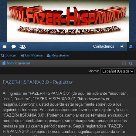
Contáctenos
nl
Buscar
or
su
Identificarse
Registrarse
de
eg
Índice general
ac
os
ari
nti
ist
us
Idioma:
es
os
fic
ra
car
FAZER-HISPANIA 3.0 - Registro
rá
ar
rs
pi
se
e
Al ingresar en "FAZER-HISPANIA 3.0" (de aquí en adelante "nosotros",
"nos", "nuestro", "FAZER-HISPANIA 3.0", "https://www.fazer-
do
hispania.com/foro"), usted acuerda estar legalmente sometido a los
siguientes términos. En caso contrario por favor no se registre y/o use
s
"FAZER-HISPANIA 3.0". Podemos cambiar estos términos en cualquier
momento e intentaríamos avisarle, sin embargo sería prudente que los
revisase por su cuenta periódicamente. Seguir registrado a "FAZER-
HISPANIA 3.0" después de esos cambios significa que acuerda estar