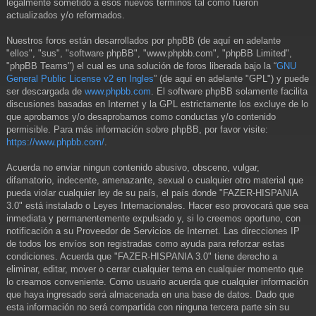
legalmente sometido a esos nuevos términos tal como fueron
actualizados y/o reformados.
Nuestros foros están desarrollados por phpBB (de aquí en adelante
"ellos", "sus", "software phpBB", "www.phpbb.com", "phpBB Limited",
"phpBB Teams") el cual es una solución de foros liberada bajo la “
GNU
General Public License v2 en Ingles
” (de aquí en adelante "GPL") y puede
ser descargada de
www.phpbb.com
. El software phpBB solamente facilita
discusiones basadas en Internet y la GPL estrictamente los excluye de lo
que aprobamos y/o desaprobamos como conductas y/o contenido
permisible. Para más información sobre phpBB, por favor visite:
https://www.phpbb.com/
.
Acuerda no enviar ningun contenido abusivo, obsceno, vulgar,
difamatorio, indecente, amenazante, sexual o cualquier otro material que
pueda violar cualquier ley de su país, el país donde "FAZER-HISPANIA
3.0" está instalado o Leyes Internacionales. Hacer eso provocará que sea
inmediata y permanentemente expulsado y, si lo creemos oportuno, con
notificación a su Proveedor de Servicios de Internet. Las direcciones IP
de todos los envíos son registradas como ayuda para reforzar estas
condiciones. Acuerda que "FAZER-HISPANIA 3.0" tiene derecho a
eliminar, editar, mover o cerrar cualquier tema en cualquier momento que
lo creamos conveniente. Como usuario acuerda que cualquier información
que haya ingresado será almacenada en una base de datos. Dado que
esta información no será compartida con ninguna tercera parte sin su