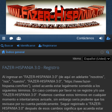
Contáctenos
nl
Buscar
or
su
Identificarse
Registrarse
de
eg
Índice general
ac
os
ari
nti
ist
us
Idioma:
es
os
fic
ra
car
FAZER-HISPANIA 3.0 - Registro
rá
ar
rs
pi
se
e
Al ingresar en "FAZER-HISPANIA 3.0" (de aquí en adelante "nosotros",
"nos", "nuestro", "FAZER-HISPANIA 3.0", "https://www.fazer-
do
hispania.com/foro"), usted acuerda estar legalmente sometido a los
siguientes términos. En caso contrario por favor no se registre y/o use
s
"FAZER-HISPANIA 3.0". Podemos cambiar estos términos en cualquier
momento e intentaríamos avisarle, sin embargo sería prudente que los
revisase por su cuenta periódicamente. Seguir registrado a "FAZER-
HISPANIA 3.0" después de esos cambios significa que acuerda estar