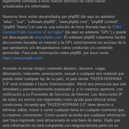
legalmente sometido a esos nuevos términos tal como fueron
actualizados y/o reformados.
Nuestros foros están desarrollados por phpBB (de aquí en adelante
"ellos", "sus", "software phpBB", "www.phpbb.com", "phpBB Limited",
"phpBB Teams") el cual es una solución de foros liberada bajo la “
GNU
General Public License v2 en Ingles
” (de aquí en adelante "GPL") y puede
ser descargada de
www.phpbb.com
. El software phpBB solamente facilita
discusiones basadas en Internet y la GPL estrictamente los excluye de lo
que aprobamos y/o desaprobamos como conductas y/o contenido
permisible. Para más información sobre phpBB, por favor visite:
https://www.phpbb.com/
.
Acuerda no enviar ningun contenido abusivo, obsceno, vulgar,
difamatorio, indecente, amenazante, sexual o cualquier otro material que
pueda violar cualquier ley de su país, el país donde "FAZER-HISPANIA
3.0" está instalado o Leyes Internacionales. Hacer eso provocará que sea
inmediata y permanentemente expulsado y, si lo creemos oportuno, con
notificación a su Proveedor de Servicios de Internet. Las direcciones IP
de todos los envíos son registradas como ayuda para reforzar estas
condiciones. Acuerda que "FAZER-HISPANIA 3.0" tiene derecho a
eliminar, editar, mover o cerrar cualquier tema en cualquier momento que
lo creamos conveniente. Como usuario acuerda que cualquier información
que haya ingresado será almacenada en una base de datos. Dado que
esta información no será compartida con ninguna tercera parte sin su