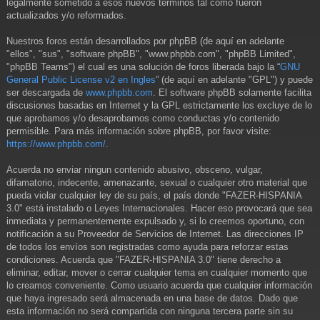
legalmente sometido a esos nuevos términos tal como fueron
actualizados y/o reformados.
Nuestros foros están desarrollados por phpBB (de aquí en adelante
"ellos", "sus", "software phpBB", "www.phpbb.com", "phpBB Limited",
"phpBB Teams") el cual es una solución de foros liberada bajo la “
GNU
General Public License v2 en Ingles
” (de aquí en adelante "GPL") y puede
ser descargada de
www.phpbb.com
. El software phpBB solamente facilita
discusiones basadas en Internet y la GPL estrictamente los excluye de lo
que aprobamos y/o desaprobamos como conductas y/o contenido
permisible. Para más información sobre phpBB, por favor visite:
https://www.phpbb.com/
.
Acuerda no enviar ningun contenido abusivo, obsceno, vulgar,
difamatorio, indecente, amenazante, sexual o cualquier otro material que
pueda violar cualquier ley de su país, el país donde "FAZER-HISPANIA
3.0" está instalado o Leyes Internacionales. Hacer eso provocará que sea
inmediata y permanentemente expulsado y, si lo creemos oportuno, con
notificación a su Proveedor de Servicios de Internet. Las direcciones IP
de todos los envíos son registradas como ayuda para reforzar estas
condiciones. Acuerda que "FAZER-HISPANIA 3.0" tiene derecho a
eliminar, editar, mover o cerrar cualquier tema en cualquier momento que
lo creamos conveniente. Como usuario acuerda que cualquier información
que haya ingresado será almacenada en una base de datos. Dado que
esta información no será compartida con ninguna tercera parte sin su