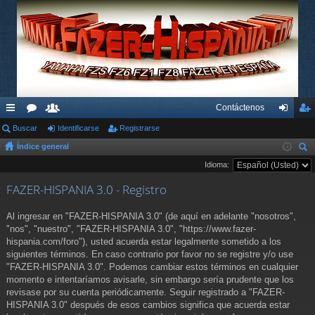
Contáctenos
nl
Buscar
or
su
Identificarse
Registrarse
de
eg
Índice general
ac
os
ari
nti
ist
us
Idioma:
es
os
fic
ra
car
FAZER-HISPANIA 3.0 - Registro
rá
ar
rs
pi
se
e
Al ingresar en "FAZER-HISPANIA 3.0" (de aquí en adelante "nosotros",
"nos", "nuestro", "FAZER-HISPANIA 3.0", "https://www.fazer-
do
hispania.com/foro"), usted acuerda estar legalmente sometido a los
siguientes términos. En caso contrario por favor no se registre y/o use
s
"FAZER-HISPANIA 3.0". Podemos cambiar estos términos en cualquier
momento e intentaríamos avisarle, sin embargo sería prudente que los
revisase por su cuenta periódicamente. Seguir registrado a "FAZER-
HISPANIA 3.0" después de esos cambios significa que acuerda estar