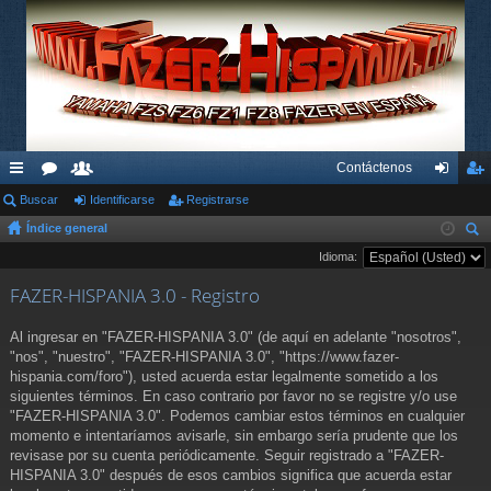
Contáctenos
nl
Buscar
or
su
Identificarse
Registrarse
de
eg
Índice general
ac
os
ari
nti
ist
us
Idioma:
es
os
fic
ra
car
FAZER-HISPANIA 3.0 - Registro
rá
ar
rs
pi
se
e
Al ingresar en "FAZER-HISPANIA 3.0" (de aquí en adelante "nosotros",
"nos", "nuestro", "FAZER-HISPANIA 3.0", "https://www.fazer-
do
hispania.com/foro"), usted acuerda estar legalmente sometido a los
siguientes términos. En caso contrario por favor no se registre y/o use
s
"FAZER-HISPANIA 3.0". Podemos cambiar estos términos en cualquier
momento e intentaríamos avisarle, sin embargo sería prudente que los
revisase por su cuenta periódicamente. Seguir registrado a "FAZER-
HISPANIA 3.0" después de esos cambios significa que acuerda estar