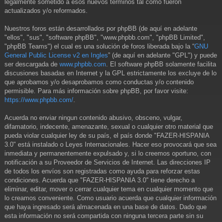
legalmente sometido a esos nuevos términos tal como fueron
actualizados y/o reformados.
Nuestros foros están desarrollados por phpBB (de aquí en adelante
"ellos", "sus", "software phpBB", "www.phpbb.com", "phpBB Limited",
"phpBB Teams") el cual es una solución de foros liberada bajo la “
GNU
General Public License v2 en Ingles
” (de aquí en adelante "GPL") y puede
ser descargada de
www.phpbb.com
. El software phpBB solamente facilita
discusiones basadas en Internet y la GPL estrictamente los excluye de lo
que aprobamos y/o desaprobamos como conductas y/o contenido
permisible. Para más información sobre phpBB, por favor visite:
https://www.phpbb.com/
.
Acuerda no enviar ningun contenido abusivo, obsceno, vulgar,
difamatorio, indecente, amenazante, sexual o cualquier otro material que
pueda violar cualquier ley de su país, el país donde "FAZER-HISPANIA
3.0" está instalado o Leyes Internacionales. Hacer eso provocará que sea
inmediata y permanentemente expulsado y, si lo creemos oportuno, con
notificación a su Proveedor de Servicios de Internet. Las direcciones IP
de todos los envíos son registradas como ayuda para reforzar estas
condiciones. Acuerda que "FAZER-HISPANIA 3.0" tiene derecho a
eliminar, editar, mover o cerrar cualquier tema en cualquier momento que
lo creamos conveniente. Como usuario acuerda que cualquier información
que haya ingresado será almacenada en una base de datos. Dado que
esta información no será compartida con ninguna tercera parte sin su