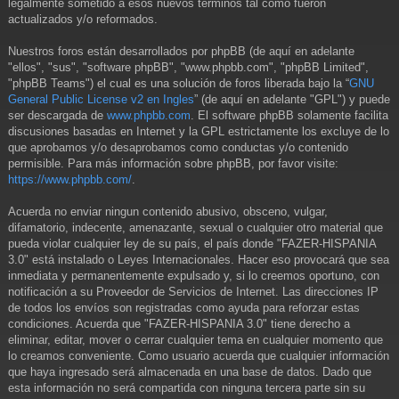
legalmente sometido a esos nuevos términos tal como fueron
actualizados y/o reformados.
Nuestros foros están desarrollados por phpBB (de aquí en adelante
"ellos", "sus", "software phpBB", "www.phpbb.com", "phpBB Limited",
"phpBB Teams") el cual es una solución de foros liberada bajo la “
GNU
General Public License v2 en Ingles
” (de aquí en adelante "GPL") y puede
ser descargada de
www.phpbb.com
. El software phpBB solamente facilita
discusiones basadas en Internet y la GPL estrictamente los excluye de lo
que aprobamos y/o desaprobamos como conductas y/o contenido
permisible. Para más información sobre phpBB, por favor visite:
https://www.phpbb.com/
.
Acuerda no enviar ningun contenido abusivo, obsceno, vulgar,
difamatorio, indecente, amenazante, sexual o cualquier otro material que
pueda violar cualquier ley de su país, el país donde "FAZER-HISPANIA
3.0" está instalado o Leyes Internacionales. Hacer eso provocará que sea
inmediata y permanentemente expulsado y, si lo creemos oportuno, con
notificación a su Proveedor de Servicios de Internet. Las direcciones IP
de todos los envíos son registradas como ayuda para reforzar estas
condiciones. Acuerda que "FAZER-HISPANIA 3.0" tiene derecho a
eliminar, editar, mover o cerrar cualquier tema en cualquier momento que
lo creamos conveniente. Como usuario acuerda que cualquier información
que haya ingresado será almacenada en una base de datos. Dado que
esta información no será compartida con ninguna tercera parte sin su