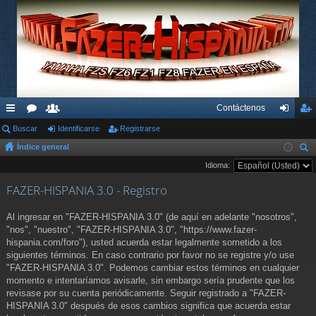
Contáctenos
nl
Buscar
or
su
Identificarse
Registrarse
de
eg
Índice general
ac
os
ari
nti
ist
us
Idioma:
es
os
fic
ra
car
FAZER-HISPANIA 3.0 - Registro
rá
ar
rs
pi
se
e
Al ingresar en "FAZER-HISPANIA 3.0" (de aquí en adelante "nosotros",
"nos", "nuestro", "FAZER-HISPANIA 3.0", "https://www.fazer-
do
hispania.com/foro"), usted acuerda estar legalmente sometido a los
siguientes términos. En caso contrario por favor no se registre y/o use
s
"FAZER-HISPANIA 3.0". Podemos cambiar estos términos en cualquier
momento e intentaríamos avisarle, sin embargo sería prudente que los
revisase por su cuenta periódicamente. Seguir registrado a "FAZER-
HISPANIA 3.0" después de esos cambios significa que acuerda estar