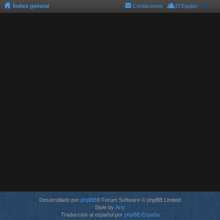
Índice general
Contáctenos
El Equipo
Desarrollado por
phpBB
® Forum Software © phpBB Limited
Style by
Arty
Traducción al español por
phpBB España