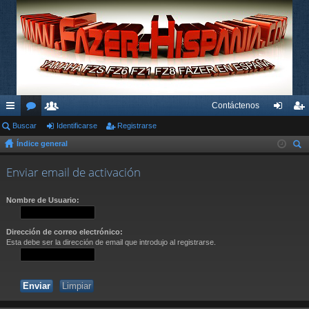
Contáctenos
nl
Buscar
or
su
Identificarse
Registrarse
de
eg
Índice general
ac
os
ari
nti
ist
us
es
os
fic
ra
Enviar email de activación
car
rá
ar
rs
Nombre de Usuario:
pi
se
e
do
Dirección de correo electrónico:
Esta debe ser la dirección de email que introdujo al registrarse.
s