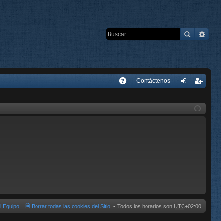
E
Contáctenos
A
de
eg
Q
nti
ist
fic
ra
ar
rs
se
e
l Equipo
Borrar todas las cookies del Sitio
Todos los horarios son
UTC+02:00