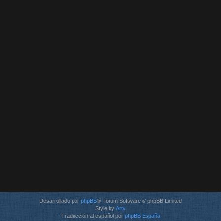
Desarrollado por
phpBB
® Forum Software © phpBB Limited
Style by
Arty
Traducción al español por
phpBB España