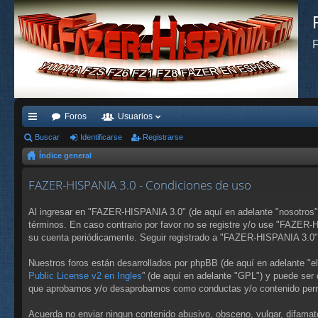
F
Foros
Usuarios
nl
Buscar
Identificarse
Registrarse
Índice general
ac
es
FAZER-HISPANIA 3.0 - Condiciones de uso
rá
Al ingresar en "FAZER-HISPANIA 3.0" (de aquí en adelante "nosotros",
pi
términos. En caso contrario por favor no se registre y/o use "FAZER
su cuenta periódicamente. Seguir registrado a "FAZER-HISPANIA 3.0"
do
Nuestros foros están desarrollados por phpBB (de aquí en adelante "e
s
Public License v2 en Ingles
” (de aquí en adelante "GPL") y puede se
que aprobamos y/o desaprobamos como conductas y/o contenido permi
Acuerda no enviar ningun contenido abusivo, obsceno, vulgar, difamat