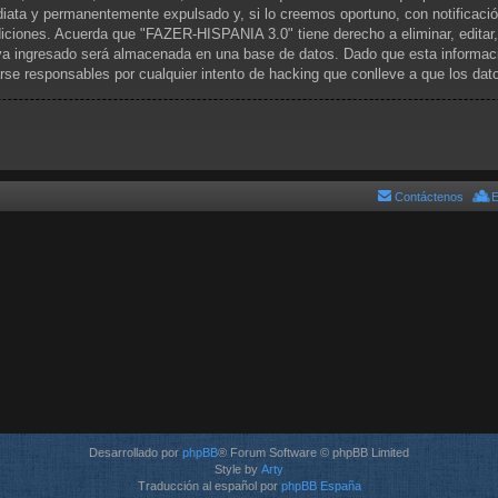
iata y permanentemente expulsado y, si lo creemos oportuno, con notificació
diciones. Acuerda que "FAZER-HISPANIA 3.0" tiene derecho a eliminar, editar
a ingresado será almacenada en una base de datos. Dado que esta informació
se responsables por cualquier intento de hacking que conlleve a que los da
Contáctenos
E
Desarrollado por
phpBB
® Forum Software © phpBB Limited
Style by
Arty
Traducción al español por
phpBB España