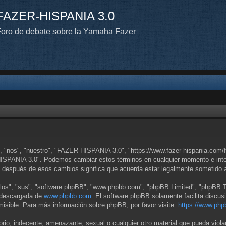
FAZER-HISPANIA 3.0
oro de debate sobre la Yamaha Fazer
 "nos", "nuestro", "FAZER-HISPANIA 3.0", "https://www.fazer-hispania.com/fo
-HISPANIA 3.0". Podemos cambiar estos términos en cualquier momento e inten
 después de esos cambios significa que acuerda estar legalmente sometido a
llos", "sus", "software phpBB", "www.phpbb.com", "phpBB Limited", "phpBB Tea
r descargada de
www.phpbb.com
. El software phpBB solamente facilita discus
sible. Para más información sobre phpBB, por favor visite:
https://www.php
orio, indecente, amenazante, sexual o cualquier otro material que pueda viol