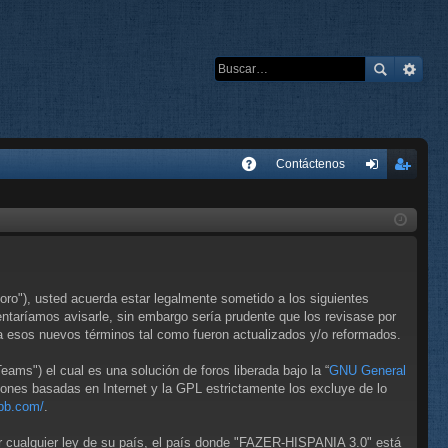
E
Contáctenos
A
de
eg
Q
nti
ist
fic
ra
ar
rs
ro"), usted acuerda estar legalmente sometido a los siguientes
se
e
taríamos avisarle, sin embargo sería prudente que los revisase por
 esos nuevos términos tal como fueron actualizados y/o reformados.
ms") el cual es una solución de foros liberada bajo la “
GNU General
iones basadas en Internet y la GPL estrictamente los excluye de lo
bb.com/
.
ar cualquier ley de su país, el país donde "FAZER-HISPANIA 3.0" está