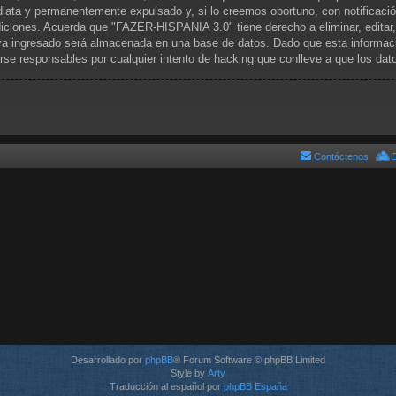
iata y permanentemente expulsado y, si lo creemos oportuno, con notificació
diciones. Acuerda que "FAZER-HISPANIA 3.0" tiene derecho a eliminar, editar
a ingresado será almacenada en una base de datos. Dado que esta informació
se responsables por cualquier intento de hacking que conlleve a que los da
Contáctenos
E
Desarrollado por
phpBB
® Forum Software © phpBB Limited
Style by
Arty
Traducción al español por
phpBB España