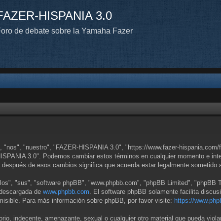
FAZER-HISPANIA 3.0
oro de debate sobre la Yamaha Fazer
 "nos", "nuestro", "FAZER-HISPANIA 3.0", "https://www.fazer-hispania.com/fo
-HISPANIA 3.0". Podemos cambiar estos términos en cualquier momento e inten
 después de esos cambios significa que acuerda estar legalmente sometido a
llos", "sus", "software phpBB", "www.phpbb.com", "phpBB Limited", "phpBB Tea
r descargada de
www.phpbb.com
. El software phpBB solamente facilita discus
sible. Para más información sobre phpBB, por favor visite:
https://www.php
orio, indecente, amenazante, sexual o cualquier otro material que pueda viol