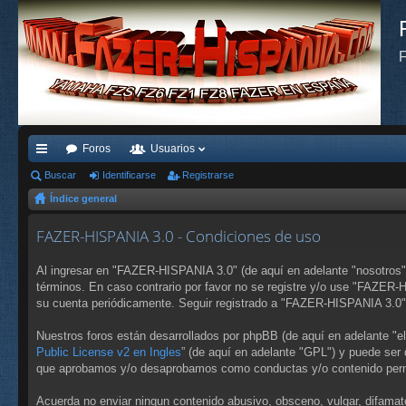
F
Foros
Usuarios
nl
Buscar
Identificarse
Registrarse
Índice general
ac
es
FAZER-HISPANIA 3.0 - Condiciones de uso
rá
Al ingresar en "FAZER-HISPANIA 3.0" (de aquí en adelante "nosotros",
pi
términos. En caso contrario por favor no se registre y/o use "FAZER
su cuenta periódicamente. Seguir registrado a "FAZER-HISPANIA 3.0"
do
Nuestros foros están desarrollados por phpBB (de aquí en adelante "e
s
Public License v2 en Ingles
” (de aquí en adelante "GPL") y puede se
que aprobamos y/o desaprobamos como conductas y/o contenido permi
Acuerda no enviar ningun contenido abusivo, obsceno, vulgar, difamat