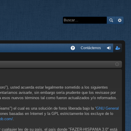
E
Contáctenos
A
de
eg
Q
nti
ist
fic
ra
ar
rs
ro"), usted acuerda estar legalmente sometido a los siguientes
se
e
taríamos avisarle, sin embargo sería prudente que los revisase por
 esos nuevos términos tal como fueron actualizados y/o reformados.
ms") el cual es una solución de foros liberada bajo la “
GNU General
iones basadas en Internet y la GPL estrictamente los excluye de lo
bb.com/
.
ar cualquier ley de su país, el país donde "FAZER-HISPANIA 3.0" está