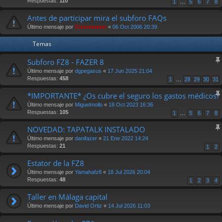
Respuestas:
110
1
…
5
6
7
8
Antes de participar mira el subforo FAQs
Último mensaje por
Güesmaster
«
06 Oct 2006 20:39
Temas
Subforo FZ8 - FAZER 8
Último mensaje por
dgpegasus
«
17 Jun 2025 21:04
Respuestas:
458
1
…
28
29
30
31
*IMPORTANTE* ¿Os cubre el seguro los gastos médicos?
Último mensaje por
Miguelmollo
«
18 Oct 2023 16:36
Respuestas:
105
1
…
5
6
7
8
NOVEDAD: TAPATALK INSTALADO
Último mensaje por
danifazer
«
21 Ene 2022 14:24
Respuestas:
21
1
2
Estator de la FZ8
Último mensaje por
Yamahafz8
«
18 Jul 2026 20:04
Respuestas:
48
1
2
3
4
Taller en Málaga capital
Último mensaje por
David Ortiz
«
14 Jul 2026 11:03