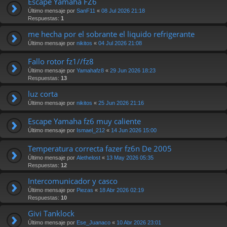
Escape Yamaha FZ6
Último mensaje por
SanF11
«
08 Jul 2026 21:18
Respuestas:
1
me hecha por el sobrante el liquido refrigerante
Último mensaje por
nikitos
«
04 Jul 2026 21:08
Fallo rotor fz1//fz8
Último mensaje por
Yamahafz8
«
29 Jun 2026 18:23
Respuestas:
13
luz corta
Último mensaje por
nikitos
«
25 Jun 2026 21:16
Escape Yamaha fz6 muy caliente
Último mensaje por
Ismael_212
«
14 Jun 2026 15:00
Temperatura correcta fazer fz6n De 2005
Último mensaje por
Alethelost
«
13 May 2026 05:35
Respuestas:
12
Intercomunicador y casco
Último mensaje por
Piezas
«
18 Abr 2026 02:19
Respuestas:
10
Givi Tanklock
Último mensaje por
Ese_Juanaco
«
10 Abr 2026 23:01