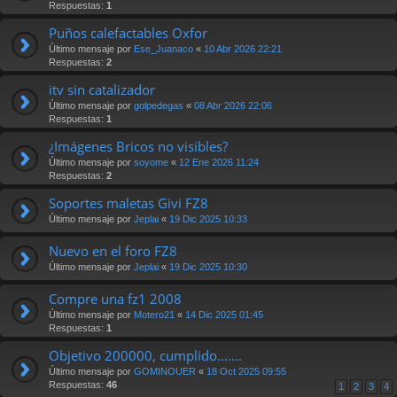
Respuestas:
1
Puños calefactables Oxfor
Último mensaje por
Ese_Juanaco
«
10 Abr 2026 22:21
Respuestas:
2
itv sin catalizador
Último mensaje por
golpedegas
«
08 Abr 2026 22:06
Respuestas:
1
¿Imágenes Bricos no visibles?
Último mensaje por
soyome
«
12 Ene 2026 11:24
Respuestas:
2
Soportes maletas Givi FZ8
Último mensaje por
Jeplai
«
19 Dic 2025 10:33
Nuevo en el foro FZ8
Último mensaje por
Jeplai
«
19 Dic 2025 10:30
Compre una fz1 2008
Último mensaje por
Motero21
«
14 Dic 2025 01:45
Respuestas:
1
Objetivo 200000, cumplido.......
Último mensaje por
GOMINOUER
«
18 Oct 2025 09:55
Respuestas:
46
1
2
3
4