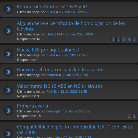
Rotura rotor/startor FZ1 FZ8 y R1
Último mensaje por
JLAM
«
05 Oct 2025 09:58
Alguien tiene el certificado de homologacion de los
leovince
Último mensaje por
Druida134
«
29 Sep 2025 19:04
Respuestas:
61
1
2
3
4
5
Nueva FZ8 por aqui, saludos!
Último mensaje por
JLAM
«
25 Sep 2025 11:43
Respuestas:
1
Nuevo en el foro, consulta kit de arrastre
Último mensaje por
Manero
«
28 Jul 2025 20:19
Velocímetro fz6 s2 ABS en fz6 s1 sin abs
Último mensaje por
Fz6N1
«
12 Jul 2025 23:35
Respuestas:
3
Primera avería
Último mensaje por
ismaelgh
«
30 Jun 2025 23:25
Respuestas:
18
1
2
Compatibilidad depósito combustible fz6 s1 con fz6 s2
del 2008
Último mensaje por
ismaelgh
«
04 Jun 2025 17:15