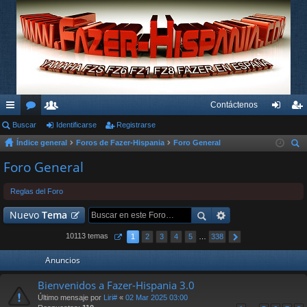
Contáctenos
nl
Buscar
or
su
Identificarse
Registrarse
de
eg
Índice general
Foros de Fazer-Hispania
Foro General
ac
os
ari
nti
ist
us
Foro General
es
os
fic
ra
car
rá
ar
rs
Reglas del Foro
pi
se
e
Nuevo
Tema
do
10113 temas
1
2
3
4
5
…
338
s
Anuncios
Bienvenidos a Fazer-Hispania 3.0
Último mensaje por
Liri#
«
02 Mar 2025 03:00