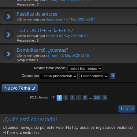
Respuestas:
3
Pastillas delanteras
Último mensaje por
dgpegasus
«
07 May 2025 22:07
Tacto ON OFF en la FZ6 S2
Último mensaje por
lebrillo
«
07 May 2025 06:50
Respuestas:
6
Bombillas fz8, ¿cuantas?
Último mensaje por
simago
«
05 May 2025 19:35
Respuestas:
1
Mostrar temas previos:
Ordenar por
Nuevo
Tema
10113 temas
1
2
3
4
5
…
338
Ir a
¿Quién está conectado?
Usuarios navegando por este Foro: No hay usuarios registrados visitando
el Foro y 4 invitados