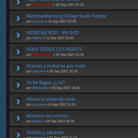
por
Güesmaster
» 08 Sep 2007 01:15
Merchandainsing Village Fazer People
por
cuzcote
» 16 Sep 2007 03:58
MONTAJE KDD´ EN DVD
por
kalimo
» 21 Sep 2007 23:40
AQUI TODOS LOS VIDEOS
por
Güesmaster
» 08 Sep 2007 01:19
Gracias a todos/as por todo
por
mazorko
» 09 Sep 2007 20:39
Ya he llegao ¿y tú?
por
Phoncadiz
» 09 Sep 2007 18:26
Ahora lo entiendo todo
por
cuzcote
» 24 Ago 2007 11:30
Mañana nos vemos.
por
Kehise
» 08 Sep 2007 00:28
Toallas y sabanas
por
mazorko
» 07 Sep 2007 21:04