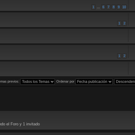
1
…
6
7
8
9
10
1
2
1
2
emas previos:
Ordenar por
do el Foro y 1 invitado