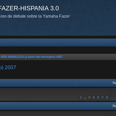
FAZER-HISPANIA 3.0
oro de debate sobre la Yamaha Fazer
n KDD ANDALUZA (y parte del extranjero) 2007
o) 2007
Re
1
…
4
5
6
7
8
Re