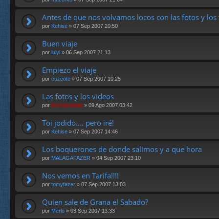
Antes de que nos volvamos locos con las fotos y los 
por
Kehise
» 07 Sep 2007 20:50
Buen viaje
por
luiyi
» 06 Sep 2007 21:13
Empiezo el viaje
por
cuzcote
» 07 Sep 2007 10:25
Las fotos y los videos
por
Güesmaster
» 09 Ago 2007 03:42
Toi jodido.... pero iré!
por
Kehise
» 07 Sep 2007 14:46
Los boquerones de donde salimos y a que hora
por
MALAGAFAZER
» 04 Sep 2007 23:10
Nos vemos en Tarifa!!!!
por
tomyfazer
» 07 Sep 2007 13:03
Quien sale de Grana el Sabado?
por
Merlo
» 03 Sep 2007 13:33