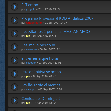
El Tiempo
por
jamgato
» 26 Jul 2007 21:09
Programa Provisional KDD Andaluza 2007
por
Güesmaster
» 21 Jun 2007 14:37
necesitamos 2 personas MAS, ANIMAOS
por
pin
» 04 Sep 2007 09:24
Casi me la pierdo !!!
por
mazorko
» 06 Sep 2007 17:11
el viernes a que hora?
por
cuzcote
» 03 Sep 2007 12:01
lista definitiva se acabo
por
pin
» 08 Ago 2007 20:27
Sevilla-Tarifa el viernes
por
calvopro
» 05 Sep 2007 15:28
Comida del Domingo 9
por
pin
» 18 Ago 2007 13:02