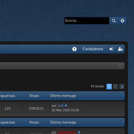
E
Contáctenos
A
de
eg
Q
nti
ist
fic
ra
ar
rs
41 temas
1
2
se
e
spuestas
Vistas
Último mensaje
por
Liri#
110
1091815
02 Mar 2025 03:00
er
últ
im
spuestas
Vistas
Último mensaje
o
m
por
Güesmaster
e