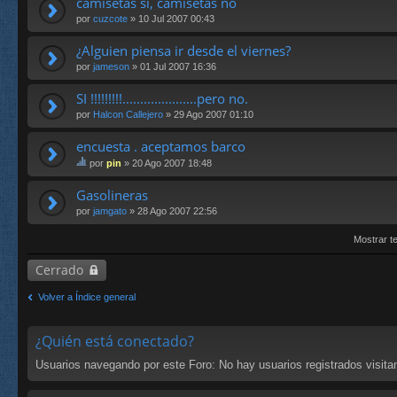
camisetas si, camisetas no
por
cuzcote
» 10 Jul 2007 00:43
¿Alguien piensa ir desde el viernes?
por
jameson
» 01 Jul 2007 16:36
SI !!!!!!!!!.....................pero no.
por
Halcon Callejero
» 29 Ago 2007 01:10
encuesta . aceptamos barco
por
pin
» 20 Ago 2007 18:48
st
e
Gasolineras
te
por
jamgato
» 28 Ago 2007 22:56
m
a
Mostrar t
tie
ne
Cerrado
un
a
en
Volver a Índice general
cu
es
ta.
¿Quién está conectado?
Usuarios navegando por este Foro: No hay usuarios registrados visitan