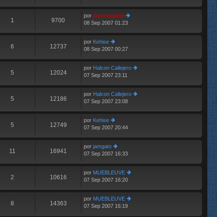
m
aj
últ
e
e
im
n
por
Güesmaster
o
1
9700
s
08 Sep 2007 01:23
er
m
aj
últ
e
e
im
n
por
Kehise
o
6
12737
s
08 Sep 2007 00:27
er
m
aj
últ
e
e
im
n
por
Halcon Callejero
o
5
12024
s
07 Sep 2007 23:11
er
m
aj
últ
e
e
im
n
por
Halcon Callejero
o
5
12186
s
07 Sep 2007 23:08
er
m
aj
últ
e
e
im
n
por
Kehise
o
5
12749
s
07 Sep 2007 20:44
er
m
aj
últ
e
e
im
n
por
jamgato
o
11
16941
s
07 Sep 2007 16:33
er
m
aj
últ
e
e
im
n
por
MUEBLEUVE
o
2
10616
s
07 Sep 2007 16:20
er
m
aj
últ
e
e
im
n
por
MUEBLEUVE
o
8
14363
s
07 Sep 2007 16:19
er
m
aj
últ
e