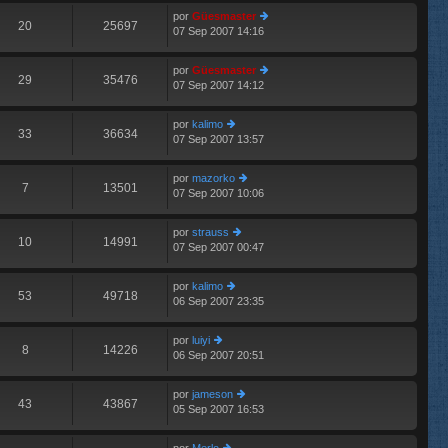
e
im
n
por
Güesmaster
o
20
25697
s
07 Sep 2007 14:16
er
m
aj
últ
e
e
im
n
por
Güesmaster
o
29
35476
s
07 Sep 2007 14:12
er
m
aj
últ
e
e
im
n
por
kalimo
o
33
36634
s
07 Sep 2007 13:57
er
m
aj
últ
e
e
im
n
por
mazorko
o
7
13501
s
07 Sep 2007 10:06
er
m
aj
últ
e
e
im
n
por
strauss
o
10
14991
s
07 Sep 2007 00:47
er
m
aj
últ
e
e
im
n
por
kalimo
o
53
49718
s
06 Sep 2007 23:35
er
m
aj
últ
e
e
im
n
por
luiyi
o
8
14226
s
06 Sep 2007 20:51
er
m
aj
últ
e
e
im
n
por
jameson
o
43
43867
s
05 Sep 2007 16:53
er
m
aj
últ
e
e
im
n