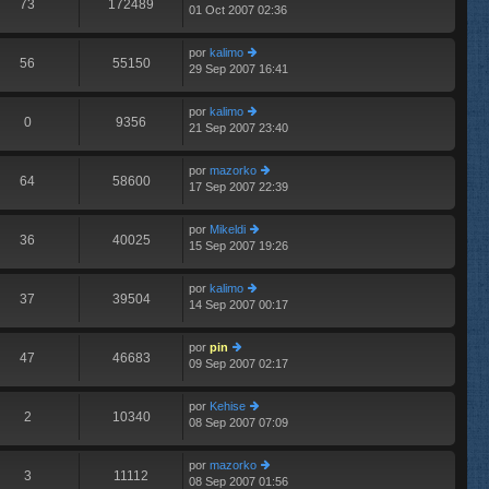
73
172489
01 Oct 2007 02:36
er
n
últ
s
im
aj
por
kalimo
o
e
56
55150
29 Sep 2007 16:41
er
m
últ
e
im
n
por
kalimo
o
0
9356
s
21 Sep 2007 23:40
er
m
aj
últ
e
e
im
n
por
mazorko
o
64
58600
s
17 Sep 2007 22:39
er
m
aj
últ
e
e
im
n
por
Mikeldi
o
36
40025
s
15 Sep 2007 19:26
er
m
aj
últ
e
e
im
n
por
kalimo
o
37
39504
s
14 Sep 2007 00:17
er
m
aj
últ
e
e
im
n
por
pin
o
47
46683
s
09 Sep 2007 02:17
er
m
aj
últ
e
e
im
n
por
Kehise
o
2
10340
s
08 Sep 2007 07:09
er
m
aj
últ
e
e
im
n
por
mazorko
o
3
11112
s
08 Sep 2007 01:56
er