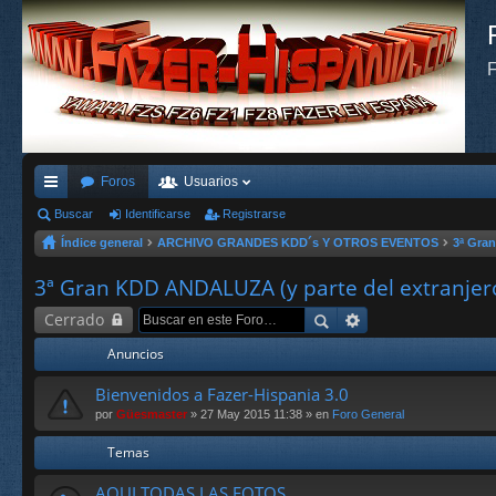
F
Foros
Usuarios
nl
Buscar
Identificarse
Registrarse
Índice general
ARCHIVO GRANDES KDD´s Y OTROS EVENTOS
3ª Gra
ac
es
3ª Gran KDD ANDALUZA (y parte del extranjer
rá
Cerrado
pi
Anuncios
do
Bienvenidos a Fazer-Hispania 3.0
s
por
Güesmaster
» 27 May 2015 11:38 » en
Foro General
Temas
AQUI TODAS LAS FOTOS