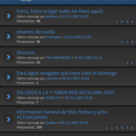
Fotos, fotos! (colgar todos las fotos aqui!)
Último mensaje por
latinlove
«
21 Oct 2007 20:28
Respuestas:
48
1
2
3
4
estamos de vuelta
Último mensaje por
fj morales
«
13 Oct 2007 02:09
Respuestas:
36
1
2
3
Discurso
Último mensaje por
TRIUMPHADOR
«
10 Oct 2007 01:13
Respuestas:
16
1
2
Para algún rezagado que kiera subir el domingo
Último mensaje por
Lavinski
«
06 Oct 2007 23:23
Respuestas:
1
SALUDOS A LA 1ª GRAN KDD KATALANA 2007
Último mensaje por
OZELUI73
«
06 Oct 2007 21:49
Respuestas:
7
Información General de Sitio, fechas y activ.
ACTUALIZADO
Último mensaje por
Guillem
«
06 Oct 2007 01:49
Respuestas:
106
1
…
5
6
7
8