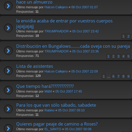
hace un almuerzo
Último mensaje por
Halcon Callejero
«
06 Oct 2007 01:07
Respuestas:
11
la envidia acaba de entrar por vuestros cuerpos
jajajjajajj
Último mensaje por
TRIUMPHADOR
«
05 Oct 2007 23:42
Respuestas:
18
1
2
Distribución en Bungalows........cada oveja con su pareja
Último mensaje por
TRIUMPHADOR
«
05 Oct 2007 23:36
Respuestas:
71
1
2
3
4
5
Lista de asistentes
Último mensaje por
Halcon Callejero
«
05 Oct 2007 22:09
Respuestas:
129
1
…
6
7
8
9
Que tiempo hará?????????????
Último mensaje por
M&M
«
05 Oct 2007 17:45
Respuestas:
12
Para los que van sólo sábado, sabadete
Último mensaje por
Rabino
«
05 Oct 2007 09:10
Respuestas:
11
Quieres pagar peaje de camino a Roses?
Último mensaje por
EL_SANTO
«
05 Oct 2007 00:08