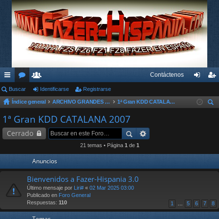
Contáctenos
nl
Buscar
or
su
Identificarse
Registrarse
de
eg
Índice general
ARCHIVO GRANDES KDD´s Y OTROS EVENTOS
1ª Gran KDD CATALANA 2007
ac
os
ari
nti
ist
us
1ª Gran KDD CATALANA 2007
es
os
fic
ra
car
Cerrado
rá
ar
rs
21 temas • Página
1
de
1
pi
se
e
Anuncios
do
Bienvenidos a Fazer-Hispania 3.0
s
Último mensaje por
Liri#
«
02 Mar 2025 03:00
Publicado en
Foro General
Respuestas:
110
1
…
5
6
7
8
Temas