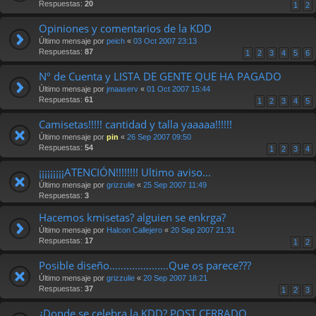
Respuestas:
20
1
2
Opiniones y comentarios de la KDD
Último mensaje por
peich
«
03 Oct 2007 23:13
Respuestas:
87
1
2
3
4
5
6
Nº de Cuenta y LISTA DE GENTE QUE HA PAGADO
Último mensaje por
jmaaserv
«
01 Oct 2007 15:44
Respuestas:
61
1
2
3
4
5
Camisetas!!!!! cantidad y talla yaaaaa!!!!!!
Último mensaje por
pin
«
26 Sep 2007 09:50
Respuestas:
54
1
2
3
4
¡¡¡¡¡¡¡¡¡ATENCIÓN!!!!!!!! Ultimo aviso...
Último mensaje por
grizzulie
«
25 Sep 2007 11:49
Respuestas:
3
Hacemos kmisetas? alguien se enkrga?
Último mensaje por
Halcon Callejero
«
20 Sep 2007 21:31
Respuestas:
17
1
2
Posible diseño.....................Que os parece???
Último mensaje por
grizzulie
«
20 Sep 2007 18:21
Respuestas:
37
1
2
3
¿Donde se celebra la KDD? POST CERRADO