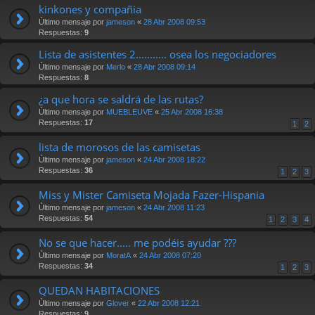
kinkones y compañia
Último mensaje por
jameson
«
28 Abr 2008 09:53
Respuestas:
9
Lista de asistentes 2........... osea los negociadores
Último mensaje por
Merlo
«
28 Abr 2008 09:14
Respuestas:
8
¿a que hora se saldrá de las rutas?
Último mensaje por
MUEBLEUVE
«
25 Abr 2008 16:38
Respuestas:
17
1
2
lista de morosos de las camisetas
Último mensaje por
jameson
«
24 Abr 2008 18:22
Respuestas:
36
1
2
3
Miss y Mister Camiseta Mojada Fazer-Hispania
Último mensaje por
jameson
«
24 Abr 2008 11:23
Respuestas:
54
1
2
3
4
No se que hacer..... me podéis ayudar ???
Último mensaje por
MoratA
«
24 Abr 2008 07:20
Respuestas:
34
1
2
3
QUEDAN HABITACIONES
Último mensaje por
Glover
«
22 Abr 2008 12:21
Respuestas:
9