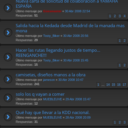
Nueva carta de solicitud de colaboracion a YAMAHA
ESPAÑA
Último mensaje por
Güesmaster
«
30 Abr 2008 22:54
Respuestas:
51
1
2
3
4
Salida hacia la Kedada desde Madrid de la manada mas
mona
Último mensaje por
Tosty_Biker
«
30 Abr 2008 20:56
Respuestas:
29
1
2
Hacer las rutas llegando justos de tiempo...
REENGANCHE!!!
Último mensaje por
Tosty_Biker
«
30 Abr 2008 15:45
Respuestas:
15
1
2
camisetas, diseños manos a la obra
Último mensaje por
jameson
«
30 Abr 2008 10:47
Respuestas:
241
1
…
14
15
16
17
solo los q vayan a comer
Último mensaje por
MUEBLEUVE
«
29 Abr 2008 15:47
Respuestas:
12
Qué hay que llevar a la KDD nacional.
Último mensaje por
MUEBLEUVE
«
28 Abr 2008 20:09
Respuestas:
31
1
2
3