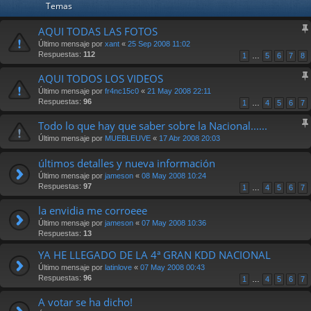
Temas
AQUI TODAS LAS FOTOS
Último mensaje por
xant
«
25 Sep 2008 11:02
Respuestas:
112
1
…
5
6
7
8
AQUI TODOS LOS VIDEOS
Último mensaje por
fr4nc15c0
«
21 May 2008 22:11
Respuestas:
96
1
…
4
5
6
7
Todo lo que hay que saber sobre la Nacional......
Último mensaje por
MUEBLEUVE
«
17 Abr 2008 20:03
últimos detalles y nueva información
Último mensaje por
jameson
«
08 May 2008 10:24
Respuestas:
97
1
…
4
5
6
7
la envidia me corroeee
Último mensaje por
jameson
«
07 May 2008 10:36
Respuestas:
13
YA HE LLEGADO DE LA 4ª GRAN KDD NACIONAL
Último mensaje por
latinlove
«
07 May 2008 00:43
Respuestas:
96
1
…
4
5
6
7
A votar se ha dicho!