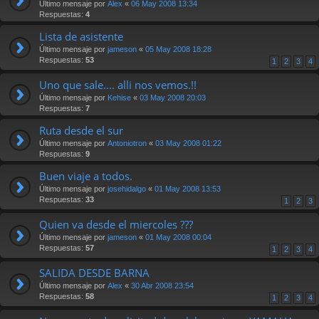
Último mensaje por
Alex
«
06 May 2008 13:34
Respuestas:
4
Lista de asistente
Último mensaje por
jameson
«
05 May 2008 18:28
Respuestas:
53
1
2
3
4
Uno que sale.... alli nos vemos.!!
Último mensaje por
Kehise
«
03 May 2008 20:03
Respuestas:
7
Ruta desde el sur
Último mensaje por
Antoniotron
«
03 May 2008 01:22
Respuestas:
9
Buen viaje a todos.
Último mensaje por
josehidalgo
«
01 May 2008 13:53
Respuestas:
33
1
2
3
Quien va desde el miercoles ???
Último mensaje por
jameson
«
01 May 2008 00:04
Respuestas:
57
1
2
3
4
SALIDA DESDE BARNA
Último mensaje por
Alex
«
30 Abr 2008 23:54
Respuestas:
58
1
2
3
4