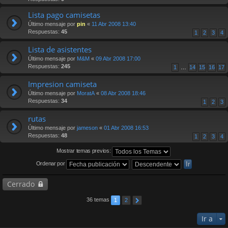
Lista pago camisetas
Último mensaje por
pin
«
11 Abr 2008 13:40
Respuestas:
45
1
2
3
4
Lista de asistentes
Último mensaje por
M&M
«
09 Abr 2008 17:00
Respuestas:
245
1
…
14
15
16
17
Impresion camiseta
Último mensaje por
MoratA
«
08 Abr 2008 18:46
Respuestas:
34
1
2
3
rutas
Último mensaje por
jameson
«
01 Abr 2008 16:53
Respuestas:
48
1
2
3
4
Mostrar temas previos:
Ordenar por
Cerrado
36 temas
1
2
Ir a