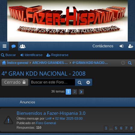
Contáctenos
nl
Buscar
or
su
Identificarse
Registrarse
de
eg
Índice general
ARCHIVO GRANDES KDD´s Y OTROS EVENTOS
4ª GRAN KDD NACIONAL - 2008
ac
os
ari
nti
ist
us
4ª GRAN KDD NACIONAL - 2008
es
os
fic
ra
car
Cerrado
rá
ar
rs
pi
se
e
36 temas
1
2
do
Anuncios
s
Bienvenidos a Fazer-Hispania 3.0
Último mensaje por
Liri#
«
02 Mar 2025 03:00
Publicado en
Foro General
Respuestas:
110
1
…
5
6
7
8