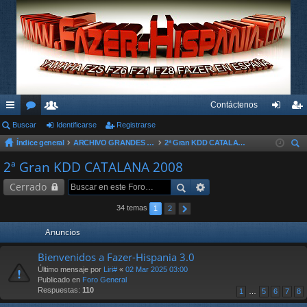
Contáctenos
nl
Buscar
or
su
Identificarse
Registrarse
de
eg
Índice general
ARCHIVO GRANDES KDD´s Y OTROS EVENTOS
2ª Gran KDD CATALANA 2008
ac
os
ari
nti
ist
us
2ª Gran KDD CATALANA 2008
es
os
fic
ra
car
Cerrado
rá
ar
rs
pi
se
e
34 temas
1
2
do
Anuncios
s
Bienvenidos a Fazer-Hispania 3.0
Último mensaje por
Liri#
«
02 Mar 2025 03:00
Publicado en
Foro General
Respuestas:
110
1
…
5
6
7
8