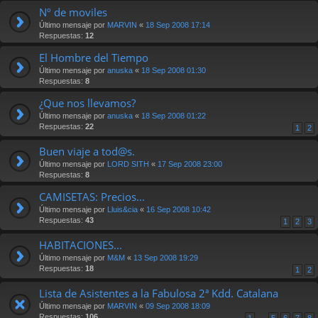
Nº de moviles
Último mensaje por
MARVIN
«
18 Sep 2008 17:14
Respuestas:
12
El Hombre del Tiempo
Último mensaje por
anuska
«
18 Sep 2008 01:30
Respuestas:
8
¿Que nos llevamos?
Último mensaje por
anuska
«
18 Sep 2008 01:22
Respuestas:
22
1
2
Buen viaje a tod@s.
Último mensaje por
LORD SITH
«
17 Sep 2008 23:00
Respuestas:
8
CAMISETAS: Precios...
Último mensaje por
Lluis&cia
«
16 Sep 2008 10:42
Respuestas:
43
1
2
3
HABITACIONES...
Último mensaje por
M&M
«
13 Sep 2008 19:29
Respuestas:
18
1
2
Lista de Asistentes a la Fabulosa 2ª Kdd. Catalana
Último mensaje por
MARVIN
«
09 Sep 2008 18:09
Respuestas:
106
1
…
5
6
7
8