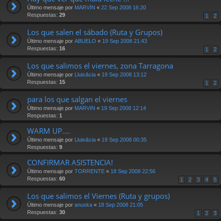
Último mensaje por
MARVIN
«
22 Sep 2008 16:20
Respuestas:
29
1
2
Los que salen el sábado (Ruta y Grupos)
Último mensaje por
ABUELO
«
19 Sep 2008 21:43
Respuestas:
16
1
2
Los que salimos el viernes, zona Tarragona
Último mensaje por
Lluis&cia
«
19 Sep 2008 13:12
Respuestas:
15
1
2
para los que salgan el viernes
Último mensaje por
MARVIN
«
19 Sep 2008 12:14
Respuestas:
1
WARM UP....
Último mensaje por
Lluis&cia
«
19 Sep 2008 00:35
Respuestas:
9
CONFIRMAR ASISTENCIA!
Último mensaje por
TORRENTE
«
18 Sep 2008 22:56
Respuestas:
60
1
2
3
4
5
Los que salimos el Viernes (Ruta y grupos)
Último mensaje por
anuska
«
18 Sep 2008 21:05
Respuestas:
30
1
2
3