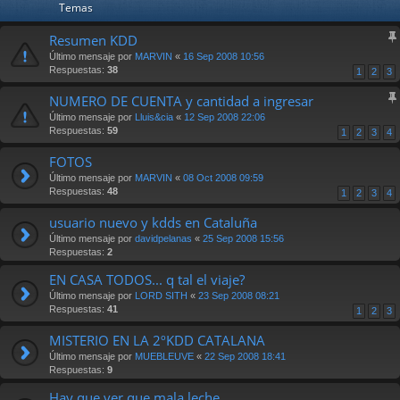
Temas
Resumen KDD
Último mensaje por
MARVIN
«
16 Sep 2008 10:56
Respuestas:
38
1
2
3
NUMERO DE CUENTA y cantidad a ingresar
Último mensaje por
Lluis&cia
«
12 Sep 2008 22:06
Respuestas:
59
1
2
3
4
FOTOS
Último mensaje por
MARVIN
«
08 Oct 2008 09:59
Respuestas:
48
1
2
3
4
usuario nuevo y kdds en Cataluña
Último mensaje por
davidpelanas
«
25 Sep 2008 15:56
Respuestas:
2
EN CASA TODOS... q tal el viaje?
Último mensaje por
LORD SITH
«
23 Sep 2008 08:21
Respuestas:
41
1
2
3
MISTERIO EN LA 2ºKDD CATALANA
Último mensaje por
MUEBLEUVE
«
22 Sep 2008 18:41
Respuestas:
9
Hay que ver que mala leche ...