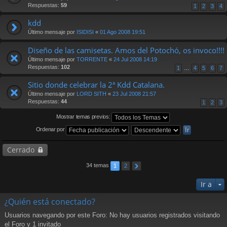
Respuestas:
59
1
2
3
4
kdd
Último mensaje por
ISIDISI
«
01 Ago 2008 19:51
Diseño de las camisetas. Amos del Potochó, os invoco!!!!
Último mensaje por
TORRENTE
«
24 Jul 2008 14:19
Respuestas:
102
1
…
4
5
6
7
Sitio donde celebrar la 2ª Kdd Catalana.
Último mensaje por
LORD SITH
«
23 Jul 2008 21:57
Respuestas:
44
1
2
3
Mostrar temas previos:
Ordenar por
Cerrado
34 temas
1
2
Ir a
¿Quién está conectado?
Usuarios navegando por este Foro: No hay usuarios registrados visitando
el Foro y 1 invitado