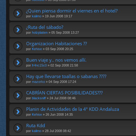
¿Quien piensa dormir el viernes en el hotel?
por
kalimo
» 19 Jun 2008 19:17
¿Ruta del sábado?
por
holzplatten
» 05 Sep 2008 13:27
Organizacion Habitaciones ??
por
Kehise
» 03 Sep 2008 20:25
Buen viaje y.. nos vemos allí.
por
fr4nc15c0
» 02 Sep 2008 21:58
Hay que llevarse toallas o sabanas ????
por
mazorko
» 04 Sep 2008 17:24
CABRÍAN CIERTAS POSIBILIDADES???
por
blacksniff
» 24 Jul 2008 08:46
Planin de Actividades de la 4º KDD Andaluza
por
Kehise
» 26 Jun 2008 14:35
Ruta Kdd
por
kalimo
» 28 Jul 2008 08:42