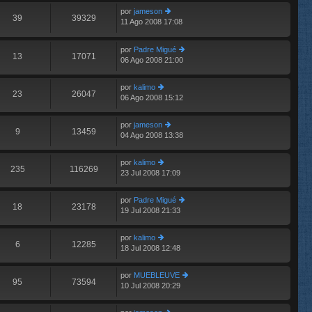
e
im
n
por
jameson
o
39
39329
s
11 Ago 2008 17:08
er
E
m
aj
últ
e
e
im
n
por
Padre Migué
o
13
17071
s
06 Ago 2008 21:00
er
m
aj
últ
e
e
im
n
por
kalimo
o
23
26047
s
06 Ago 2008 15:12
er
m
aj
últ
e
e
im
n
por
jameson
o
9
13459
s
04 Ago 2008 13:38
er
m
aj
últ
e
e
im
n
por
kalimo
o
235
116269
s
23 Jul 2008 17:09
er
m
aj
últ
e
e
im
n
por
Padre Migué
o
18
23178
s
19 Jul 2008 21:33
er
m
aj
últ
e
e
im
n
por
kalimo
o
6
12285
s
18 Jul 2008 12:48
er
m
aj
últ
e
e
im
n
por
MUEBLEUVE
o
95
73594
s
10 Jul 2008 20:29
er
m
aj
últ
e
e
im
n