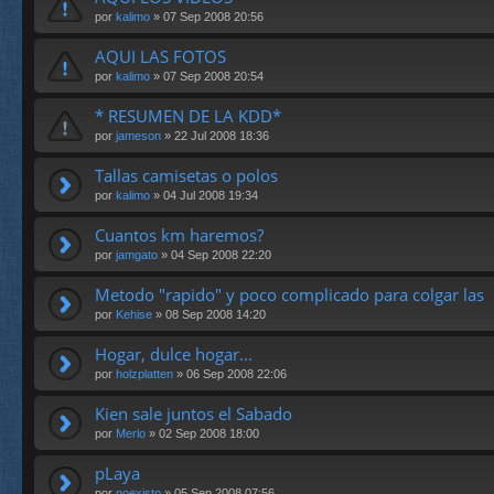
por
kalimo
» 07 Sep 2008 20:56
AQUI LAS FOTOS
por
kalimo
» 07 Sep 2008 20:54
* RESUMEN DE LA KDD*
por
jameson
» 22 Jul 2008 18:36
Tallas camisetas o polos
por
kalimo
» 04 Jul 2008 19:34
Cuantos km haremos?
por
jamgato
» 04 Sep 2008 22:20
Metodo "rapido" y poco complicado para colgar las
por
Kehise
» 08 Sep 2008 14:20
Hogar, dulce hogar...
por
holzplatten
» 06 Sep 2008 22:06
Kien sale juntos el Sabado
por
Merlo
» 02 Sep 2008 18:00
pLaya
por
noexisto
» 05 Sep 2008 07:56