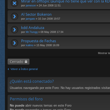
Mirar en offtopic (aunque no tiene que ver con la K
por
jameson
» 24 Jun 2008 11:51
Al Sector Bokeron
por
jamgato
» 10 Jun 2008 19:57
kdd Andaluza
por
Mr.Tiungg
» 08 May 2008 17:34
Propuesta de Fechas
por
kalimo
» 15 May 2008 16:09
Mostrar t
Cerrado
Volver a Índice general
¿Quién está conectado?
Usuarios navegando por este Foro: No hay usuarios registrados visitan
Permisos del foro
No puede
abrir nuevos temas en este Foro
No puede
responder a temas en este Foro