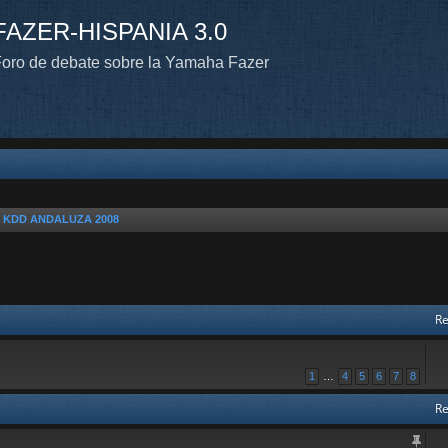
FAZER-HISPANIA 3.0
oro de debate sobre la Yamaha Fazer
n KDD ANDALUZA 2008
Re
1
…
4
5
6
7
8
Re