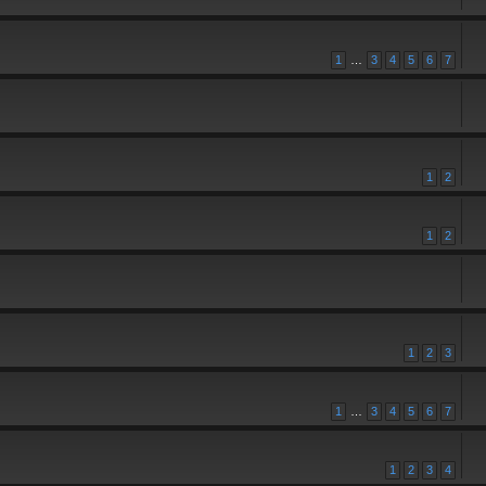
1
…
3
4
5
6
7
1
2
1
2
1
2
3
1
…
3
4
5
6
7
1
2
3
4