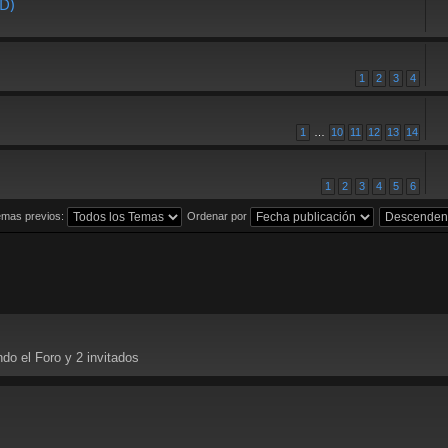
DD)
1
2
3
4
1
…
10
11
12
13
14
1
2
3
4
5
6
emas previos:
Ordenar por
do el Foro y 2 invitados