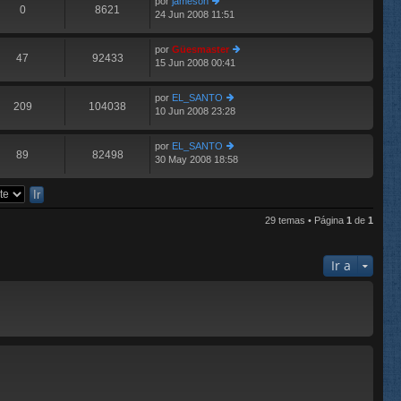
por
jameson
o
0
8621
s
24 Jun 2008 11:51
er
m
aj
últ
e
e
im
n
por
Güesmaster
o
47
92433
s
15 Jun 2008 00:41
er
m
aj
últ
e
e
im
n
por
EL_SANTO
o
209
104038
s
10 Jun 2008 23:28
er
m
aj
últ
e
e
im
n
por
EL_SANTO
o
89
82498
s
30 May 2008 18:58
er
m
aj
últ
e
e
im
n
o
s
m
aj
29 temas • Página
1
de
1
e
e
n
s
Ir a
aj
e