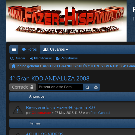
F
Foros
Usuarios
nl
Buscar
Identificarse
Registrarse
Índice general
ARCHIVO GRANDES KDD´s Y OTROS EVENTOS
4ª Gra
ac
es
4ª Gran KDD ANDALUZA 2008
rá
Cerrado
pi
Anuncios
do
Bienvenidos a Fazer-Hispania 3.0
s
por
Güesmaster
» 27 May 2015 11:38 » en
Foro General
Temas
AQUI LOS VIDEOS