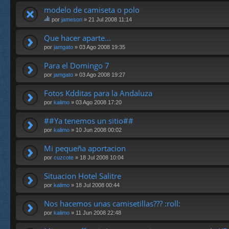
modelo de camiseta o polo
por
jameson
» 21 Jul 2008 11:14
st
e
Que hacer aparte...
te
por
jamgato
» 03 Ago 2008 19:35
m
a
Para el Domingo 7
tie
ne
por
jamgato
» 03 Ago 2008 19:27
un
a
Fotos Kdditas para la Andaluza
en
por
kalimo
» 03 Ago 2008 17:20
cu
es
ta.
##Ya tenemos un sitio##
por
kalimo
» 10 Jun 2008 00:02
Mi pequeña aportacion
por
cuzcote
» 18 Jul 2008 10:04
Situacion Hotel Salitre
por
kalimo
» 18 Jul 2008 00:44
Nos hacemos unas camisetillas??? :roll:
por
kalimo
» 11 Jun 2008 22:48