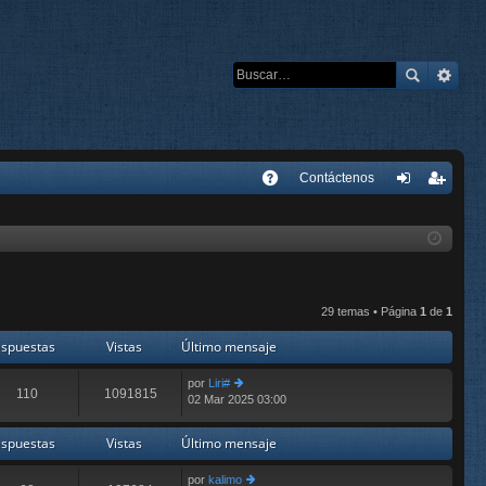
E
Contáctenos
A
de
eg
Q
nti
ist
fic
ra
ar
rs
29 temas • Página
1
de
1
se
e
spuestas
Vistas
Último mensaje
por
Liri#
110
1091815
02 Mar 2025 03:00
er
últ
im
spuestas
Vistas
Último mensaje
o
m
por
kalimo
e