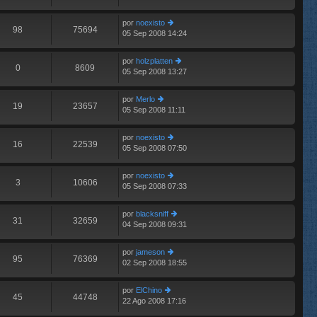
m
aj
últ
e
e
im
n
por
noexisto
o
98
75694
s
05 Sep 2008 14:24
er
m
aj
últ
e
e
im
n
por
holzplatten
o
0
8609
s
05 Sep 2008 13:27
er
m
aj
últ
e
e
im
n
por
Merlo
o
19
23657
s
05 Sep 2008 11:11
er
m
aj
últ
e
e
im
n
por
noexisto
o
16
22539
s
05 Sep 2008 07:50
er
m
aj
últ
e
e
im
n
por
noexisto
o
3
10606
s
05 Sep 2008 07:33
er
m
aj
últ
e
e
im
n
por
blacksniff
o
31
32659
s
04 Sep 2008 09:31
er
m
aj
últ
e
e
im
n
por
jameson
o
95
76369
s
02 Sep 2008 18:55
er
m
aj
últ
e
e
im
n
por
ElChino
o
45
44748
s
22 Ago 2008 17:16
er
m
aj
últ
e