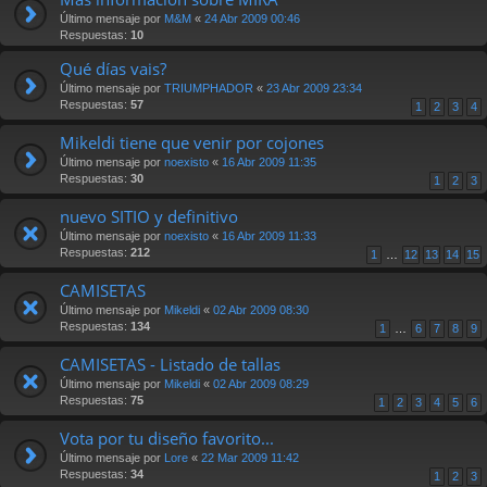
Último mensaje por
M&M
«
24 Abr 2009 00:46
Respuestas:
10
Qué días vais?
Último mensaje por
TRIUMPHADOR
«
23 Abr 2009 23:34
Respuestas:
57
1
2
3
4
Mikeldi tiene que venir por cojones
Último mensaje por
noexisto
«
16 Abr 2009 11:35
Respuestas:
30
1
2
3
nuevo SITIO y definitivo
Último mensaje por
noexisto
«
16 Abr 2009 11:33
Respuestas:
212
1
…
12
13
14
15
CAMISETAS
Último mensaje por
Mikeldi
«
02 Abr 2009 08:30
Respuestas:
134
1
…
6
7
8
9
CAMISETAS - Listado de tallas
Último mensaje por
Mikeldi
«
02 Abr 2009 08:29
Respuestas:
75
1
2
3
4
5
6
Vota por tu diseño favorito...
Último mensaje por
Lore
«
22 Mar 2009 11:42
Respuestas:
34
1
2
3