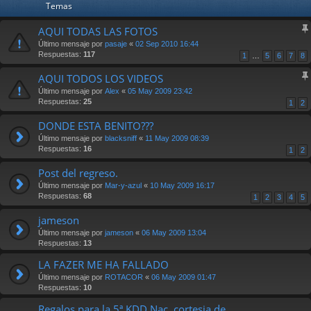
Temas
AQUI TODAS LAS FOTOS
Último mensaje por
pasaje
«
02 Sep 2010 16:44
Respuestas:
117
1
…
5
6
7
8
AQUI TODOS LOS VIDEOS
Último mensaje por
Alex
«
05 May 2009 23:42
Respuestas:
25
1
2
DONDE ESTA BENITO???
Último mensaje por
blacksniff
«
11 May 2009 08:39
Respuestas:
16
1
2
Post del regreso.
Último mensaje por
Mar-y-azul
«
10 May 2009 16:17
Respuestas:
68
1
2
3
4
5
jameson
Último mensaje por
jameson
«
06 May 2009 13:04
Respuestas:
13
LA FAZER ME HA FALLADO
Último mensaje por
ROTACOR
«
06 May 2009 01:47
Respuestas:
10
Regalos para la 5ª KDD Nac. cortesia de