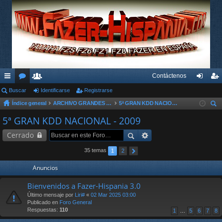
Contáctenos
nl
Buscar
or
su
Identificarse
Registrarse
de
eg
Índice general
ARCHIVO GRANDES KDD´s Y OTROS EVENTOS
5ª GRAN KDD NACIONAL - 2009
ac
os
ari
nti
ist
us
5ª GRAN KDD NACIONAL - 2009
es
os
fic
ra
car
Cerrado
rá
ar
rs
pi
se
e
35 temas
1
2
do
Anuncios
s
Bienvenidos a Fazer-Hispania 3.0
Último mensaje por
Liri#
«
02 Mar 2025 03:00
Publicado en
Foro General
Respuestas:
110
1
…
5
6
7
8