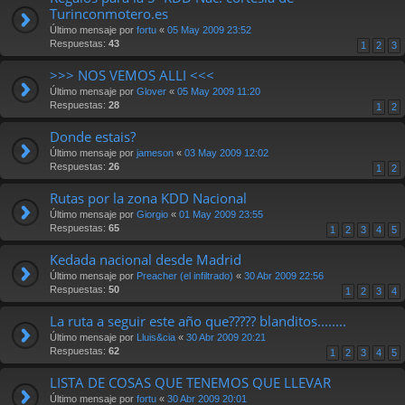
Turinconmotero.es
Último mensaje por
fortu
«
05 May 2009 23:52
Respuestas:
43
1
2
3
>>> NOS VEMOS ALLI <<<
Último mensaje por
Glover
«
05 May 2009 11:20
Respuestas:
28
1
2
Donde estais?
Último mensaje por
jameson
«
03 May 2009 12:02
Respuestas:
26
1
2
Rutas por la zona KDD Nacional
Último mensaje por
Giorgio
«
01 May 2009 23:55
Respuestas:
65
1
2
3
4
5
Kedada nacional desde Madrid
Último mensaje por
Preacher (el infiltrado)
«
30 Abr 2009 22:56
Respuestas:
50
1
2
3
4
La ruta a seguir este año que????? blanditos........
Último mensaje por
Lluis&cia
«
30 Abr 2009 20:21
Respuestas:
62
1
2
3
4
5
LISTA DE COSAS QUE TENEMOS QUE LLEVAR
Último mensaje por
fortu
«
30 Abr 2009 20:01