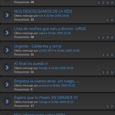
Respuestas:
48
1
2
3
4
NOS DESCOLGAMOS DE LA KDD
Último mensaje por
kim
«
30 Abr 2009 19:06
Respuestas:
22
1
2
Lista de noches que vais a dormir -URGE-
Último mensaje por
saba
«
30 Abr 2009 15:18
Respuestas:
58
1
2
3
4
Urgente - Caldereta y torrá
Último mensaje por
LORD SITH
«
29 Abr 2009 23:06
Respuestas:
31
1
2
3
Al final no puedo ir
Último mensaje por
Giorgio
«
29 Abr 2009 16:58
Respuestas:
31
1
2
3
Empieza la cuenta atras. Un ruego......
Último mensaje por
jameson
«
28 Abr 2009 09:32
Respuestas:
9
Espero que lo Paseis EN GRANDE !!!!
Último mensaje por
Giorgio
«
25 Abr 2009 20:24
Respuestas:
17
1
2
Más información sobre MIRA