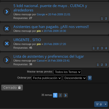
5 kdd nacional. puente de mayo . CUENCA y
alrededores
Último mensaje por
Giorgio
«
20 Feb 2009 21:01
Respuestas:
27
1
2
Asistentes que han pagado. ¡¡Allí nos vemos!!
Último mensaje por
pin
«
20 Feb 2009 19:30
URGENTE , SITIO
Último mensaje por
pin
«
20 Feb 2009 17:20
Respuestas:
45
1
2
3
4
Lista de asistentes y preferencias del lugar
Último mensaje por
Carsol
«
16 Feb 2009 23:41
Respuestas:
38
1
2
3
Mostrar temas previos:
Ordenar por
Cerrado
35 temas
1
2
Ir a