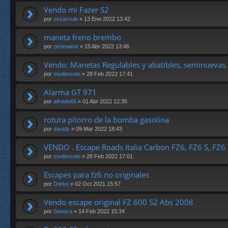
Vendo mi Fazer S2
por
oscarcule
» 13 Ene 2022 13:42
maneta freno brembo
por
pimimatrix
» 15 Abr 2022 13:46
Vendo: Manetas Regulables y abatibles, seminuevas.
por
moditocoto
» 28 Feb 2022 17:41
Alarma GT 971
por
alfredo66
» 01 Abr 2022 12:35
rotura pitorro de la bomba gasolina
por
davidz
» 09 Mar 2022 18:43
VENDO . Escape Roads Italia Carbon FZ6, FZ6 S, FZ6
por
moditocoto
» 28 Feb 2022 17:01
Escapes para fz6 no originales
por
Darko
» 02 Oct 2021 15:57
Vendo escape original FZ 600 S2 Abs 2008
por
Seneca
» 14 Feb 2022 15:34