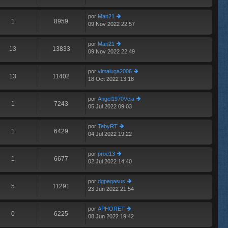
m
aj
últ
e
e
im
n
por
Man21
o
1
8959
s
09 Nov 2022 22:57
er
m
aj
últ
e
e
im
n
por
Man21
o
13
13833
s
09 Nov 2022 22:49
er
m
aj
últ
e
e
im
n
por
vimaluga2006
o
13
11402
s
18 Oct 2022 13:18
er
m
aj
últ
e
e
im
n
por
Angel1970Vcia
o
1
7243
s
05 Jul 2022 09:03
er
m
aj
últ
e
e
im
n
por
TebyRT
o
1
6429
s
04 Jul 2022 19:22
er
m
aj
últ
e
e
im
n
por
proe13
o
1
6677
s
02 Jul 2022 14:40
er
m
aj
últ
e
e
im
n
por
dgpegasus
o
5
11291
s
23 Jun 2022 21:54
er
m
aj
últ
e
e
im
n
por
APHORET
o
0
6225
s
08 Jun 2022 19:42
er
m
aj
últ
e