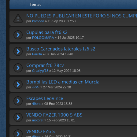
Temas
NO PUEDES PUBLICAR EN ESTE FORO SI NOS CUM
por
komodo
» 15 Sep 2008 17:50
Cupulas para fz6 s2
por
POLGOMARA
» 14 Jul 2025 10:17
Busco Carenados laterales fz6 s2
por
Parrita
» 07 Jun 2024 19:40
Comprar fz6 78cv
por
Charlygf13
» 12 May 2024 18:08
Bombillas LED a medias en Murcia
por
-PM-
» 27 Mar 2024 22:38
Escapes LeoVince
por
49ers
» 08 Ene 2023 15:38
VENDO FAZER 1000 S ABS
por
motoret
» 15 Feb 2023 15:01
VENDO FZ6 S
por
49ers
» 24 Oct 2022 19:31