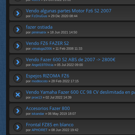
Vendo algunas partes Motor Fz6 S2 2007
por
FzDruGus
» 29 Dic 2020 08:44
fazer ostiada
por
pimimatrix
» 18 Jun 2021 14:50
Vendo FZ6 FAZER S2
por
vimaluga2006
» 11 Feb 2008 11:33
Vendo Fazer 600 S2 ABS de 2007 -> 2800€
por
Angel1970Vcia
» 05 Jul 2022 09:00
Espejos RIZOMA FZ6
por
moditocoto
» 28 Feb 2022 17:15
Vendo Yamaha Fazer 600 CC 98 CV deslimitada en p
por
proe13
» 02 Jul 2022 14:39
Accesorios Fazer 800
por
iskandar
» 06 May 2019 18:07
Frontal FZ8S en blanco
por
APHORET
» 08 Jun 2022 19:42