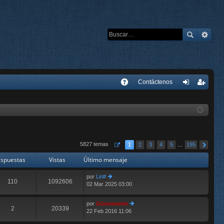
E
Contáctenos
A
de
eg
Q
nti
ist
fic
ra
ar
rs
5827 temas
1
2
3
4
5
…
195
se
e
spuestas
Vistas
Último mensaje
por
Liri#
110
1092606
02 Mar 2025 03:00
er
últ
im
por
Güesmaster
o
2
20339
22 Feb 2016 11:06
er
m
últ
e