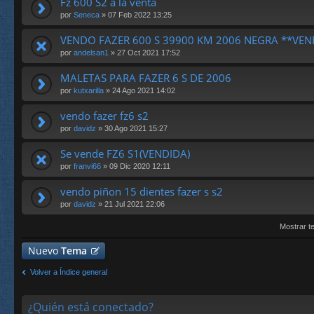
Fz 600 S2 a la venta
por
Seneca
» 07 Feb 2022 13:25
VENDO FAZER 600 S 39900 KM 2006 NEGRA **VEN
por
andelsan1
» 27 Oct 2021 17:52
MALETAS PARA FAZER 6 S DE 2006
por
kutxarilla
» 24 Ago 2021 14:02
vendo fazer fz6 s2
por
davidz
» 30 Ago 2021 15:27
Se vende FZ6 S1(VENDIDA)
por
franvi66
» 09 Dic 2020 12:11
vendo piñon 15 dientes fazer s s2
por
davidz
» 21 Jul 2021 22:06
Mostrar t
Nuevo
Tema
Volver a Índice general
¿Quién está conectado?