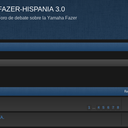
FAZER-HISPANIA 3.0
oro de debate sobre la Yamaha Fazer
Re
1
…
4
5
6
7
8
A.