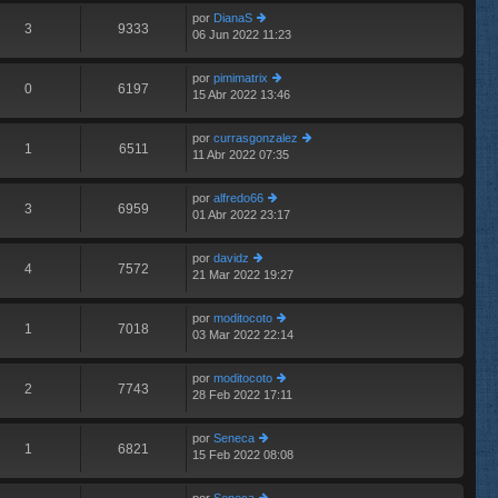
e
im
n
por
DianaS
o
3
9333
s
06 Jun 2022 11:23
er
m
aj
últ
e
e
im
n
por
pimimatrix
o
0
6197
s
15 Abr 2022 13:46
er
m
aj
últ
e
e
im
n
por
currasgonzalez
o
1
6511
s
11 Abr 2022 07:35
er
m
aj
últ
e
e
im
n
por
alfredo66
o
3
6959
s
01 Abr 2022 23:17
er
m
aj
últ
e
e
im
n
por
davidz
o
4
7572
s
21 Mar 2022 19:27
er
m
aj
últ
e
e
im
n
por
moditocoto
o
1
7018
s
03 Mar 2022 22:14
er
m
aj
últ
e
e
im
n
por
moditocoto
o
2
7743
s
28 Feb 2022 17:11
er
m
aj
últ
e
e
im
n
por
Seneca
o
1
6821
s
15 Feb 2022 08:08
er
m
aj
últ
e
e
im
n