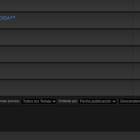
DIDA**
emas previos:
Ordenar por