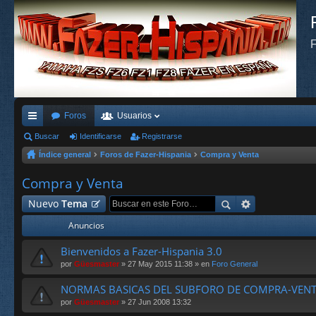
F
Foros
Usuarios
nl
Buscar
Identificarse
Registrarse
Índice general
Foros de Fazer-Hispania
Compra y Venta
ac
es
Compra y Venta
rá
Nuevo
Tema
pi
Anuncios
do
Bienvenidos a Fazer-Hispania 3.0
s
por
Güesmaster
» 27 May 2015 11:38 » en
Foro General
NORMAS BASICAS DEL SUBFORO DE COMPRA-VENT
por
Güesmaster
» 27 Jun 2008 13:32