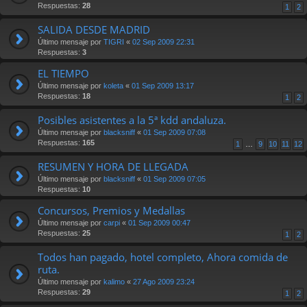
Respuestas:
28
1
2
SALIDA DESDE MADRID
Último mensaje por
TIGRI
«
02 Sep 2009 22:31
Respuestas:
3
EL TIEMPO
Último mensaje por
koleta
«
01 Sep 2009 13:17
Respuestas:
18
1
2
Posibles asistentes a la 5ª kdd andaluza.
Último mensaje por
blacksniff
«
01 Sep 2009 07:08
Respuestas:
165
1
…
9
10
11
12
RESUMEN Y HORA DE LLEGADA
Último mensaje por
blacksniff
«
01 Sep 2009 07:05
Respuestas:
10
Concursos, Premios y Medallas
Último mensaje por
carpi
«
01 Sep 2009 00:47
Respuestas:
25
1
2
Todos han pagado, hotel completo, Ahora comida de
ruta.
Último mensaje por
kalimo
«
27 Ago 2009 23:24
Respuestas:
29
1
2