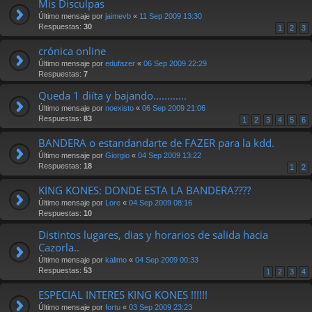
Mis Disculpas
Último mensaje por
jaimevb
«
11 Sep 2009 13:30
Respuestas:
30
1
2
3
crónica online
Último mensaje por
edufazer
«
06 Sep 2009 22:29
Respuestas:
7
Queda 1 diíta y bajando............
Último mensaje por
noexisto
«
06 Sep 2009 21:06
Respuestas:
83
1
2
3
4
5
6
BANDERA o estandandarte de FAZER para la kdd.
Último mensaje por
Giorgio
«
04 Sep 2009 13:22
Respuestas:
18
1
2
KING KONES: DONDE ESTA LA BANDERA????
Último mensaje por
Lore
«
04 Sep 2009 08:16
Respuestas:
10
Distintos lugares, dias y horarios de salida hacia
Cazorla..
Último mensaje por
kalimo
«
04 Sep 2009 00:33
Respuestas:
53
1
2
3
4
ESPECIAL INTERES KING KONES !!!!!!
Último mensaje por
fortu
«
03 Sep 2009 23:23