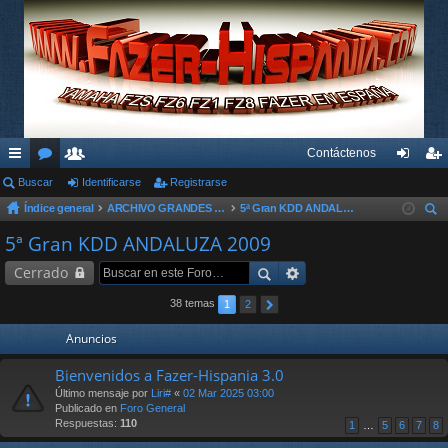
Contáctenos
nl
Buscar
or
su
Identificarse
Registrarse
de
eg
Índice general
ARCHIVO GRANDES KDD´s Y OTROS EVENTOS
5ª Gran KDD ANDALUZA 2009
ac
os
ari
nti
ist
us
5ª Gran KDD ANDALUZA 2009
es
os
fic
ra
car
Cerrado
rá
ar
rs
pi
se
e
38 temas
1
2
do
Anuncios
s
Bienvenidos a Fazer-Hispania 3.0
Último mensaje por
Liri#
«
02 Mar 2025 03:00
Publicado en
Foro General
Respuestas:
110
1
…
5
6
7
8