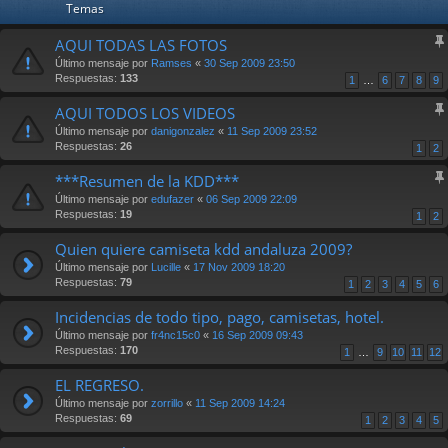
Temas
AQUI TODAS LAS FOTOS
Último mensaje por
Ramses
«
30 Sep 2009 23:50
Respuestas:
133
1
…
6
7
8
9
AQUI TODOS LOS VIDEOS
Último mensaje por
danigonzalez
«
11 Sep 2009 23:52
Respuestas:
26
1
2
***Resumen de la KDD***
Último mensaje por
edufazer
«
06 Sep 2009 22:09
Respuestas:
19
1
2
Quien quiere camiseta kdd andaluza 2009?
Último mensaje por
Lucille
«
17 Nov 2009 18:20
Respuestas:
79
1
2
3
4
5
6
Incidencias de todo tipo, pago, camisetas, hotel.
Último mensaje por
fr4nc15c0
«
16 Sep 2009 09:43
Respuestas:
170
1
…
9
10
11
12
EL REGRESO.
Último mensaje por
zorrillo
«
11 Sep 2009 14:24
Respuestas:
69
1
2
3
4
5