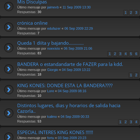
Mis Disculpas
Último mensaje por
jaimevb
«
11 Sep 2009 13:30
Respuestas:
30
1
2
3
crónica online
Último mensaje por
edufazer
«
06 Sep 2009 22:29
Respuestas:
7
Queda 1 diíta y bajando............
Último mensaje por
noexisto
«
06 Sep 2009 21:06
Respuestas:
83
1
2
3
4
5
6
BANDERA o estandandarte de FAZER para la kdd.
Último mensaje por
Giorgio
«
04 Sep 2009 13:22
Respuestas:
18
1
2
KING KONES: DONDE ESTA LA BANDERA????
Último mensaje por
Lore
«
04 Sep 2009 08:16
Respuestas:
10
Distintos lugares, dias y horarios de salida hacia
Cazorla..
Último mensaje por
kalimo
«
04 Sep 2009 00:33
Respuestas:
53
1
2
3
4
ESPECIAL INTERES KING KONES !!!!!!
Último mensaje por
fortu
«
03 Sep 2009 23:23