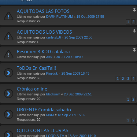
AQUI TODAS LAS FOTOS
Último mensaje por
DARK PLATINUM
«
18 Oct 2009 17:58
Respuestas:
22
1
2
AQUI TODOS LOS VIDEOS
Último mensaje por
carletsfz6
«
20 Sep 2009 22:56
Respuestas:
1
Resumen 3 KDD catalana
Último mensaje por
Alex
«
30 Jul 2009 18:09
ToDOs En CasITa!!!
Último mensaje por
Kinetick
«
28 Sep 2009 18:43
Respuestas:
55
1
2
3
4
Crónica online
Último mensaje por
blacksniff
«
20 Sep 2009 22:51
Respuestas:
20
1
2
URGENTE Comida sabado
Último mensaje por
M&M
«
18 Sep 2009 15:02
Respuestas:
20
1
2
OJITO CON LAS LLUVIAS
Último mensaje por
LORD SITH
«
18 Sep 2009 14:10