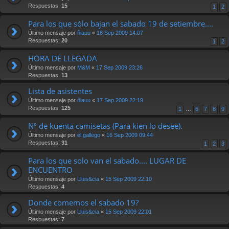
Respuestas:
15
1
2
Para los que sólo bajan el sabado 19 de setiembre....
Último mensaje por
ñiauu
«
18 Sep 2009 14:07
Respuestas:
20
1
2
HORA DE LLEGADA
Último mensaje por
M&M
«
17 Sep 2009 23:26
Respuestas:
13
Lista de asistentes
Último mensaje por
ñiauu
«
17 Sep 2009 22:19
Respuestas:
125
1
…
6
7
8
9
Nº de kuenta camisetas (Para kien lo desee).
Último mensaje por
el gallego
«
16 Sep 2009 09:44
Respuestas:
31
1
2
3
Para los que solo van el sabado.... LUGAR DE
ENCUENTRO
Último mensaje por
Lluis&cia
«
15 Sep 2009 22:10
Respuestas:
4
Donde comemos el sabado 19?
Último mensaje por
Lluis&cia
«
15 Sep 2009 22:01
Respuestas:
7