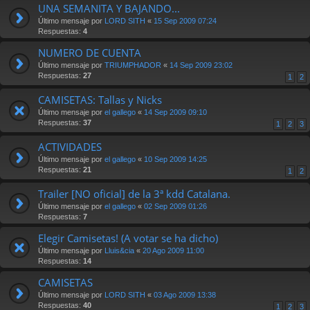
UNA SEMANITA Y BAJANDO...
Último mensaje por
LORD SITH
«
15 Sep 2009 07:24
Respuestas:
4
NUMERO DE CUENTA
Último mensaje por
TRIUMPHADOR
«
14 Sep 2009 23:02
Respuestas:
27
1
2
CAMISETAS: Tallas y Nicks
Último mensaje por
el gallego
«
14 Sep 2009 09:10
Respuestas:
37
1
2
3
ACTIVIDADES
Último mensaje por
el gallego
«
10 Sep 2009 14:25
Respuestas:
21
1
2
Trailer [NO oficial] de la 3ª kdd Catalana.
Último mensaje por
el gallego
«
02 Sep 2009 01:26
Respuestas:
7
Elegir Camisetas! (A votar se ha dicho)
Último mensaje por
Lluis&cia
«
20 Ago 2009 11:00
Respuestas:
14
CAMISETAS
Último mensaje por
LORD SITH
«
03 Ago 2009 13:38
Respuestas:
40
1
2
3