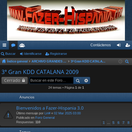
Contáctenos
nl
Buscar
or
su
Identificarse
Registrarse
de
eg
Índice general
ARCHIVO GRANDES KDD´s Y OTROS EVENTOS
3ª Gran KDD CATALANA 2009
ac
os
ari
nti
ist
us
3ª Gran KDD CATALANA 2009
es
os
fic
ra
car
Cerrado
rá
ar
rs
24 temas • Página
1
de
1
pi
se
e
Anuncios
do
Bienvenidos a Fazer-Hispania 3.0
s
Último mensaje por
Liri#
«
02 Mar 2025 03:00
Publicado en
Foro General
Respuestas:
110
1
…
5
6
7
8
Temas