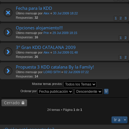
Fecha para la KDD
Último mensaje por
Alex
«
30 Jul 2009 18:22
Respuestas:
32
1
2
3
Opciones alojamiento!!!
Último mensaje por
Prin
«
29 Jul 2009 18:15
Respuestas:
16
1
2
3º Gran KDD CATALANA 2009
Último mensaje por
Alex
«
15 Jul 2009 01:48
Respuestas:
26
1
2
Propuesta 3 KDD catalana By la Family!
Último mensaje por
LORD SITH
«
02 Jul 2009 07:22
Respuestas:
14
Mostrar temas previos:
Ordenar por
Cerrado
24 temas • Página
1
de
1
Ir a