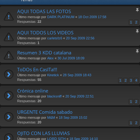
AQUI TODAS LAS FOTOS
Último mensaje por
DARK PLATINUM
«
18 Oct 2009 17:58
Respuestas:
22
1
2
AQUI TODOS LOS VIDEOS
Último mensaje por
carletsfz6
«
20 Sep 2009 22:56
Respuestas:
1
Resumen 3 KDD catalana
Último mensaje por
Alex
«
30 Jul 2009 18:09
ToDOs En CasITa!!!
Último mensaje por
Kinetick
«
28 Sep 2009 18:43
Respuestas:
55
1
2
3
4
Crónica online
Último mensaje por
blacksniff
«
20 Sep 2009 22:51
Respuestas:
20
1
2
URGENTE Comida sabado
Último mensaje por
M&M
«
18 Sep 2009 15:02
Respuestas:
20
1
2
OJITO CON LAS LLUVIAS
Último mensaje por
LORD SITH
«
18 Sep 2009 14:10