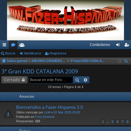
Contáctenos
nl
Buscar
or
su
Identificarse
Registrarse
de
eg
Índice general
ARCHIVO GRANDES KDD´s Y OTROS EVENTOS
3ª Gran KDD CATALANA 2009
ac
os
ari
nti
ist
us
3ª Gran KDD CATALANA 2009
es
os
fic
ra
car
Cerrado
rá
ar
rs
24 temas • Página
1
de
1
pi
se
e
Anuncios
do
Bienvenidos a Fazer-Hispania 3.0
s
Último mensaje por
Liri#
«
02 Mar 2025 03:00
Publicado en
Foro General
Respuestas:
110
1
…
5
6
7
8
Temas