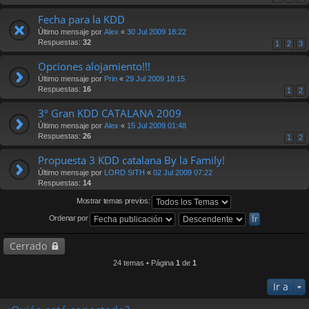
Fecha para la KDD
Último mensaje por
Alex
«
30 Jul 2009 18:22
Respuestas:
32
1
2
3
Opciones alojamiento!!!
Último mensaje por
Prin
«
29 Jul 2009 18:15
Respuestas:
16
1
2
3º Gran KDD CATALANA 2009
Último mensaje por
Alex
«
15 Jul 2009 01:48
Respuestas:
26
1
2
Propuesta 3 KDD catalana By la Family!
Último mensaje por
LORD SITH
«
02 Jul 2009 07:22
Respuestas:
14
Mostrar temas previos:
Ordenar por
Cerrado
24 temas • Página
1
de
1
Ir a