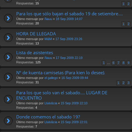
Respuestas:
15
1
2
Para los que sólo bajan el sabado 19 de setiembre....
Último mensaje por
ñiauu
«
18 Sep 2009 14:07
Respuestas:
20
1
2
HORA DE LLEGADA
Último mensaje por
M&M
«
17 Sep 2009 23:26
Respuestas:
13
Lista de asistentes
Último mensaje por
ñiauu
«
17 Sep 2009 22:19
Respuestas:
125
1
…
6
7
8
9
Nº de kuenta camisetas (Para kien lo desee).
Último mensaje por
el gallego
«
16 Sep 2009 09:44
Respuestas:
31
1
2
3
Para los que solo van el sabado.... LUGAR DE
ENCUENTRO
Último mensaje por
Lluis&cia
«
15 Sep 2009 22:10
Respuestas:
4
Donde comemos el sabado 19?
Último mensaje por
Lluis&cia
«
15 Sep 2009 22:01
Respuestas:
7