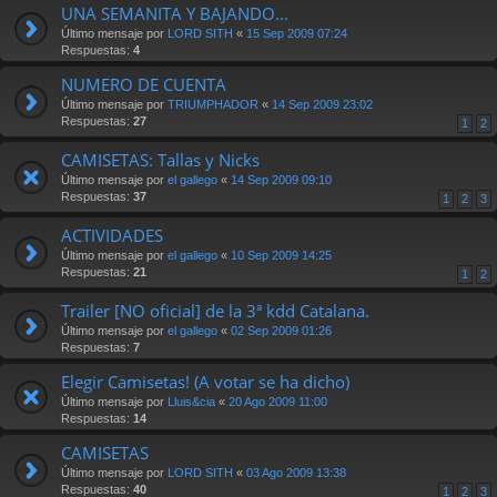
UNA SEMANITA Y BAJANDO...
Último mensaje por
LORD SITH
«
15 Sep 2009 07:24
Respuestas:
4
NUMERO DE CUENTA
Último mensaje por
TRIUMPHADOR
«
14 Sep 2009 23:02
Respuestas:
27
1
2
CAMISETAS: Tallas y Nicks
Último mensaje por
el gallego
«
14 Sep 2009 09:10
Respuestas:
37
1
2
3
ACTIVIDADES
Último mensaje por
el gallego
«
10 Sep 2009 14:25
Respuestas:
21
1
2
Trailer [NO oficial] de la 3ª kdd Catalana.
Último mensaje por
el gallego
«
02 Sep 2009 01:26
Respuestas:
7
Elegir Camisetas! (A votar se ha dicho)
Último mensaje por
Lluis&cia
«
20 Ago 2009 11:00
Respuestas:
14
CAMISETAS
Último mensaje por
LORD SITH
«
03 Ago 2009 13:38
Respuestas:
40
1
2
3