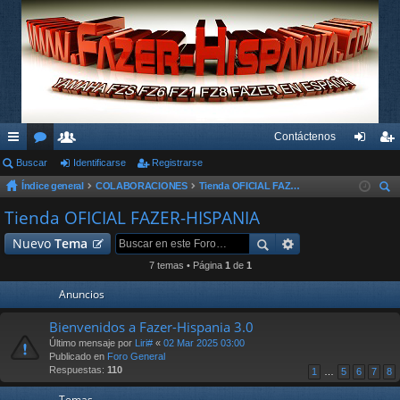
Contáctenos
nl
Buscar
or
su
Identificarse
Registrarse
de
eg
Índice general
COLABORACIONES
Tienda OFICIAL FAZER-HISPANIA
ac
os
ari
nti
ist
us
Tienda OFICIAL FAZER-HISPANIA
es
os
fic
ra
car
Nuevo
Tema
rá
ar
rs
7 temas • Página
1
de
1
pi
se
e
Anuncios
do
Bienvenidos a Fazer-Hispania 3.0
s
Último mensaje por
Liri#
«
02 Mar 2025 03:00
Publicado en
Foro General
Respuestas:
110
1
…
5
6
7
8
Temas