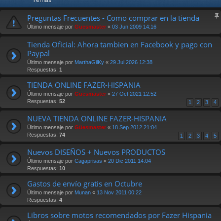
Preguntas Frecuentes - Como comprar en la tienda
Último mensaje por
Güesmaster
«
03 Jun 2009 14:16
Tienda Oficial: Ahora tambien en Facebook y pago con
Paypal
Último mensaje por
MarthaGilKy
«
29 Jul 2026 12:38
Respuestas:
1
TIENDA ONLINE FAZER-HISPANIA
Último mensaje por
Güesmaster
«
27 Oct 2021 12:52
Respuestas:
52
1
2
3
4
NUEVA TIENDA ONLINE FAZER-HISPANIA
Último mensaje por
Güesmaster
«
18 Sep 2012 21:04
Respuestas:
74
1
2
3
4
5
Nuevos DISEÑOS + Nuevos PRODUCTOS
Último mensaje por
Cagaprisas
«
20 Dic 2011 14:04
Respuestas:
10
Gastos de envío gratis en Octubre
Último mensaje por
Munan
«
13 Nov 2011 00:22
Respuestas:
4
Libros sobre motos recomendados por Fazer Hispania