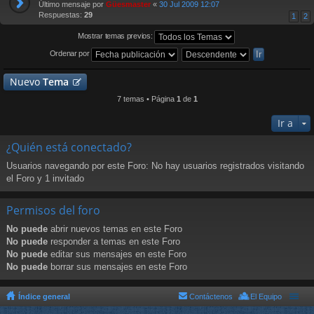
Último mensaje por
Güesmaster
«
30 Jul 2009 12:07
Respuestas:
29
1
2
Mostrar temas previos:
Ordenar por
Nuevo
Tema
7 temas • Página
1
de
1
Ir a
¿Quién está conectado?
Usuarios navegando por este Foro: No hay usuarios registrados visitando
el Foro y 1 invitado
Permisos del foro
No puede
abrir nuevos temas en este Foro
No puede
responder a temas en este Foro
No puede
editar sus mensajes en este Foro
No puede
borrar sus mensajes en este Foro
Índice general
Contáctenos
El Equipo