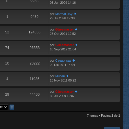
0
9968
03 Jun 2009 14:16
er
n
últ
s
im
aj
por
MarthaGilKy
o
e
1
9439
29 Jul 2026 12:38
er
m
últ
e
im
n
por
Güesmaster
o
52
124356
s
27 Oct 2021 12:52
er
m
aj
últ
e
e
im
n
por
Güesmaster
o
74
96353
s
18 Sep 2012 21:04
er
m
aj
últ
e
e
im
n
por
Cagaprisas
o
10
20222
s
20 Dic 2011 14:04
er
m
aj
últ
e
e
im
n
por
Munan
o
4
11935
s
13 Nov 2011 00:22
er
m
aj
últ
e
e
im
n
por
Güesmaster
o
29
44466
s
30 Jul 2009 12:07
er
m
aj
últ
e
e
im
n
o
s
m
aj
7 temas • Página
1
de
1
e
e
n
s