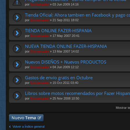
por
Güesmaster
» 03 Jun 2009 14:16
Tienda Oficial: Ahora tambien en Facebook y pago c
por
Güesmaster
» 21 Sep 2011 18:02
TIENDA ONLINE FAZER-HISPANIA
por
Güesmaster
» 17 May 2007 20:41
NUEVA TIENDA ONLINE FAZER-HISPANIA
por
Güesmaster
» 13 Mar 2007 14:02
Nuevos DISEÑOS + Nuevos PRODUCTOS
por
Güesmaster
» 04 Jun 2009 12:12
Gastos de envío gratis en Octubre
por
Güesmaster
» 15 Oct 2011 03:40
Libros sobre motos recomendados por Fazer Hispan
por
Güesmaster
» 25 Nov 2008 10:50
Mostrar t
Nuevo
Tema
Volver a Índice general