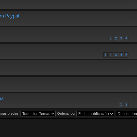
on Paypal
1
2
3
4
1
2
3
4
5
ia
1
2
emas previos:
Ordenar por