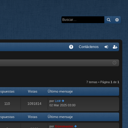
E
Contáctenos
A
de
eg
Q
nti
ist
fic
ra
ar
rs
7 temas • Página
1
de
1
se
e
spuestas
Vistas
Último mensaje
por
Liri#
110
1091814
02 Mar 2025 03:00
er
últ
im
spuestas
Vistas
Último mensaje
o
m
por
Güesmaster
e