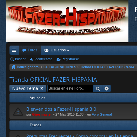
F
Foros
Usuarios
nl
Buscar
Identificarse
Registrarse
Índice general
COLABORACIONES
Tienda OFICIAL FAZER-HISPANIA
ac
es
Tienda OFICIAL FAZER-HISPANIA
rá
Nuevo
Tema
pi
Anuncios
do
Bienvenidos a Fazer-Hispania 3.0
s
por
Güesmaster
» 27 May 2015 11:38 » en
Foro General
Temas
Preguntas Frecuentes - Como comprar en la tienda