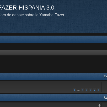
FAZER-HISPANIA 3.0
oro de debate sobre la Yamaha Fazer
Re
1
…
4
5
6
7
8
Re