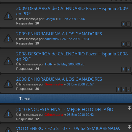
2009 DESCARGA de CALENDARIO Fazer-Hispania 2009
en PDF
Último mensaje por
Giorgio
«
11 Feb 2009 16:06
Respuestas:
20
1
2
2009 ENHORABUENA A LOS GANADORES
Último mensaje por
carletsfz6
«
26 Ene 2009 19:54
Respuestas:
19
1
2
2008 DESCARGA de CALENDARIO Fazer-Hispania 2008
en PDF
Último mensaje por
TIGRI
«
07 May 2008 09:26
Respuestas:
24
1
2
2008 ENHORABUENA A LOS GANADORES
Último mensaje por
Güesmaster
«
31 Ene 2008 23:57
Respuestas:
36
1
2
3
Temas
2010 ENCUESTA FINAL - MEJOR FOTO DEL AÑO
Último mensaje por
Güesmaster
«
08 Ene 2010 10:42
Respuestas:
12
VOTO ENERO - FZ6 S ´07 - ´09 S2 SEMICARENADA