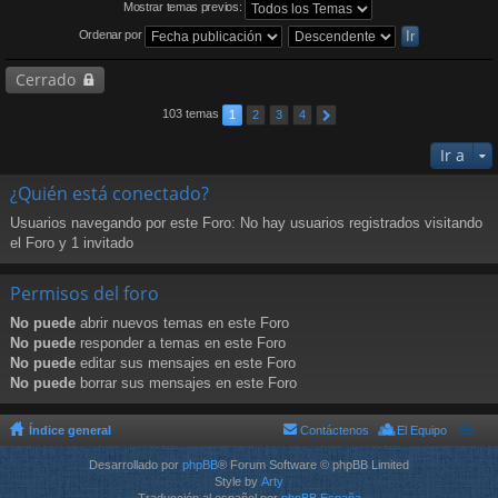
Mostrar temas previos:
Ordenar por
Cerrado
103 temas
1
2
3
4
Ir a
¿Quién está conectado?
Usuarios navegando por este Foro: No hay usuarios registrados visitando
el Foro y 1 invitado
Permisos del foro
No puede
abrir nuevos temas en este Foro
No puede
responder a temas en este Foro
No puede
editar sus mensajes en este Foro
No puede
borrar sus mensajes en este Foro
Índice general
Contáctenos
El Equipo
Desarrollado por
phpBB
® Forum Software © phpBB Limited
Style by
Arty
Traducción al español por
phpBB España