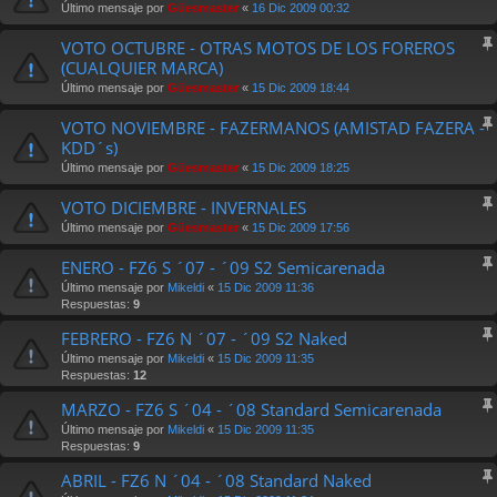
Último mensaje por
Güesmaster
«
16 Dic 2009 00:32
VOTO OCTUBRE - OTRAS MOTOS DE LOS FOREROS
(CUALQUIER MARCA)
Último mensaje por
Güesmaster
«
15 Dic 2009 18:44
VOTO NOVIEMBRE - FAZERMANOS (AMISTAD FAZERA -
KDD´s)
Último mensaje por
Güesmaster
«
15 Dic 2009 18:25
VOTO DICIEMBRE - INVERNALES
Último mensaje por
Güesmaster
«
15 Dic 2009 17:56
ENERO - FZ6 S ´07 - ´09 S2 Semicarenada
Último mensaje por
Mikeldi
«
15 Dic 2009 11:36
Respuestas:
9
FEBRERO - FZ6 N ´07 - ´09 S2 Naked
Último mensaje por
Mikeldi
«
15 Dic 2009 11:35
Respuestas:
12
MARZO - FZ6 S ´04 - ´08 Standard Semicarenada
Último mensaje por
Mikeldi
«
15 Dic 2009 11:35
Respuestas:
9
ABRIL - FZ6 N ´04 - ´08 Standard Naked