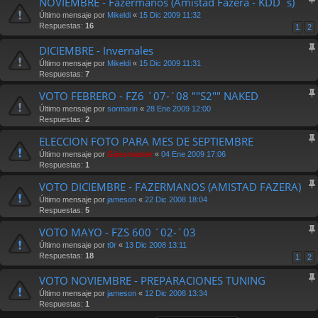
NOVIEMBRE - Fazermanos (Amistad Fazera - KDD´s)
Último mensaje por
Mikeldi
«
15 Dic 2009 11:32
Respuestas:
16
1
2
DICIEMBRE - Invernales
Último mensaje por
Mikeldi
«
15 Dic 2009 11:31
Respuestas:
7
VOTO FEBRERO - FZ6 ´07-´08 ""S2"" NAKED
Último mensaje por
sormarin
«
28 Ene 2009 12:00
Respuestas:
2
ELECCION FOTO PARA MES DE SEPTIEMBRE
Último mensaje por
Güesmaster
«
04 Ene 2009 17:06
Respuestas:
1
VOTO DICIEMBRE - FAZERMANOS (AMISTAD FAZERA)
Último mensaje por
jameson
«
22 Dic 2008 18:04
Respuestas:
5
VOTO MAYO - FZS 600 ´02-´03
Último mensaje por
t0r
«
13 Dic 2008 13:11
Respuestas:
18
1
2
VOTO NOVIEMBRE - PREPARACIONES TUNING
Último mensaje por
jameson
«
12 Dic 2008 13:34
Respuestas:
1