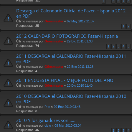
Respuestas:
110
1
…
5
6
7
8
Descarga el Calendario Oficial de Fazer-Hispania 2012
en PDF
Último mensaje por
Güesmaster
«
02 May 2012 21:07
Respuestas:
25
1
2
2012 CALENDARIO FOTOGRAFICO Fazer-Hispania
Último mensaje por
Güesmaster
«
29 Dic 2011 01:33
Respuestas:
74
1
2
3
4
5
2011 DESCARGA el CALENDARIO Fazer-Hispania 2011
en PDF
Último mensaje por
Güesmaster
«
22 Ene 2011 13:28
Respuestas:
4
2011 ENCUESTA FINAL - MEJOR FOTO DEL AÑO
Último mensaje por
Güesmaster
«
20 Dic 2010 11:40
2010 DESCARGA el CALENDARIO Fazer-Hispania 2010
en PDF
Último mensaje por
Prin
«
20 Ene 2010 03:46
Respuestas:
8
2010 Y los ganadores son......
Último mensaje por
civic
«
08 Mar 2010 03:04
Respuestas:
46
1
2
3
4