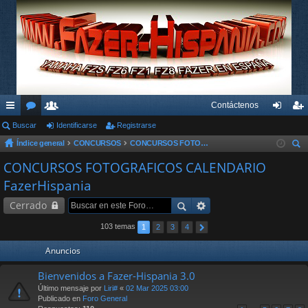
Contáctenos
nl
Buscar
or
su
Identificarse
Registrarse
de
eg
Índice general
CONCURSOS
CONCURSOS FOTOGRAFICOS CALENDARIO FazerHispania
ac
os
ari
nti
ist
us
CONCURSOS FOTOGRAFICOS CALENDARIO
es
os
fic
ra
car
FazerHispania
rá
ar
rs
Cerrado
pi
se
e
103 temas
1
2
3
4
do
Anuncios
s
Bienvenidos a Fazer-Hispania 3.0
Último mensaje por
Liri#
«
02 Mar 2025 03:00
Publicado en
Foro General