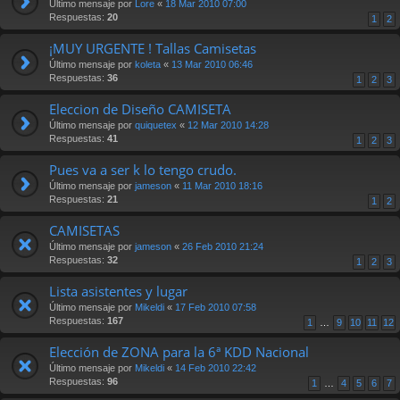
Último mensaje por
Lore
«
18 Mar 2010 07:00
Respuestas:
20
1
2
¡MUY URGENTE ! Tallas Camisetas
Último mensaje por
koleta
«
13 Mar 2010 06:46
Respuestas:
36
1
2
3
Eleccion de Diseño CAMISETA
Último mensaje por
quiquetex
«
12 Mar 2010 14:28
Respuestas:
41
1
2
3
Pues va a ser k lo tengo crudo.
Último mensaje por
jameson
«
11 Mar 2010 18:16
Respuestas:
21
1
2
CAMISETAS
Último mensaje por
jameson
«
26 Feb 2010 21:24
Respuestas:
32
1
2
3
Lista asistentes y lugar
Último mensaje por
Mikeldi
«
17 Feb 2010 07:58
Respuestas:
167
1
…
9
10
11
12
Elección de ZONA para la 6ª KDD Nacional
Último mensaje por
Mikeldi
«
14 Feb 2010 22:42
Respuestas:
96
1
…
4
5
6
7