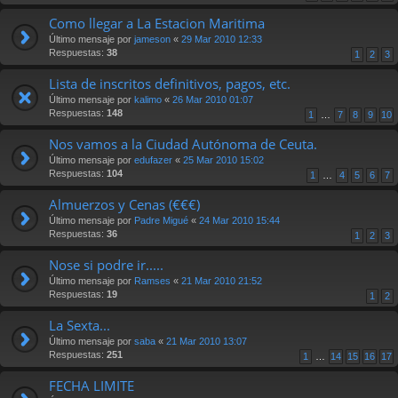
Como llegar a La Estacion Maritima
Último mensaje por
jameson
«
29 Mar 2010 12:33
Respuestas:
38
1
2
3
Lista de inscritos definitivos, pagos, etc.
Último mensaje por
kalimo
«
26 Mar 2010 01:07
Respuestas:
148
1
…
7
8
9
10
Nos vamos a la Ciudad Autónoma de Ceuta.
Último mensaje por
edufazer
«
25 Mar 2010 15:02
Respuestas:
104
1
…
4
5
6
7
Almuerzos y Cenas (€€€)
Último mensaje por
Padre Migué
«
24 Mar 2010 15:44
Respuestas:
36
1
2
3
Nose si podre ir.....
Último mensaje por
Ramses
«
21 Mar 2010 21:52
Respuestas:
19
1
2
La Sexta...
Último mensaje por
saba
«
21 Mar 2010 13:07
Respuestas:
251
1
…
14
15
16
17
FECHA LIMITE