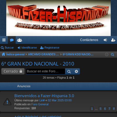
Contáctenos
nl
Buscar
or
su
Identificarse
Registrarse
de
eg
Índice general
ARCHIVO GRANDES KDD´s Y OTROS EVENTOS
6ª GRAN KDD NACIONAL - 2010
ac
os
ari
nti
ist
us
6ª GRAN KDD NACIONAL - 2010
es
os
fic
ra
car
Cerrado
rá
ar
rs
26 temas • Página
1
de
1
pi
se
e
Anuncios
do
Bienvenidos a Fazer-Hispania 3.0
s
Último mensaje por
Liri#
«
02 Mar 2025 03:00
Publicado en
Foro General
Respuestas:
110
1
…
5
6
7
8