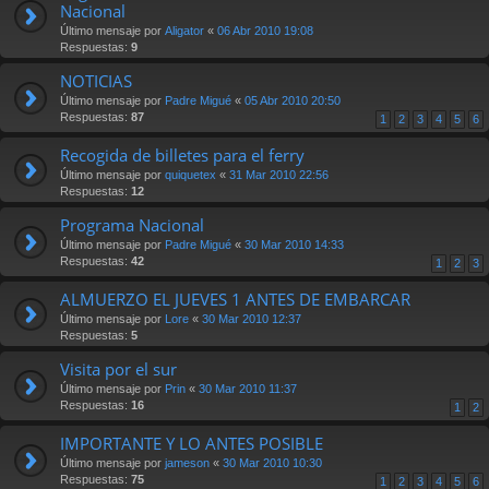
Nacional
Último mensaje por
Aligator
«
06 Abr 2010 19:08
Respuestas:
9
NOTICIAS
Último mensaje por
Padre Migué
«
05 Abr 2010 20:50
Respuestas:
87
1
2
3
4
5
6
Recogida de billetes para el ferry
Último mensaje por
quiquetex
«
31 Mar 2010 22:56
Respuestas:
12
Programa Nacional
Último mensaje por
Padre Migué
«
30 Mar 2010 14:33
Respuestas:
42
1
2
3
ALMUERZO EL JUEVES 1 ANTES DE EMBARCAR
Último mensaje por
Lore
«
30 Mar 2010 12:37
Respuestas:
5
Visita por el sur
Último mensaje por
Prin
«
30 Mar 2010 11:37
Respuestas:
16
1
2
IMPORTANTE Y LO ANTES POSIBLE
Último mensaje por
jameson
«
30 Mar 2010 10:30
Respuestas:
75
1
2
3
4
5
6