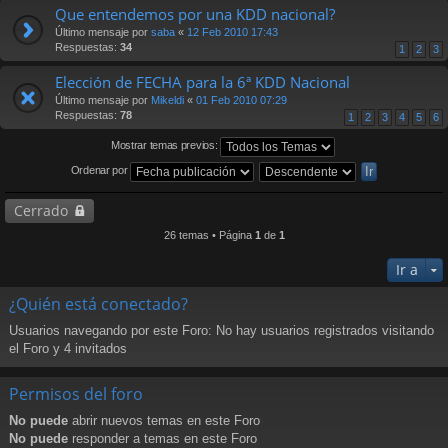
Que entendemos por una KDD nacional?
Último mensaje por
saba
«
12 Feb 2010 17:43
Respuestas:
34
1
2
3
Elección de FECHA para la 6ª KDD Nacional
Último mensaje por
Mikeldi
«
01 Feb 2010 07:29
Respuestas:
78
1
2
3
4
5
6
Mostrar temas previos:
Ordenar por
Cerrado
26 temas • Página
1
de
1
Ir a
¿Quién está conectado?
Usuarios navegando por este Foro: No hay usuarios registrados visitando
el Foro y 4 invitados
Permisos del foro
No puede
abrir nuevos temas en este Foro
No puede
responder a temas en este Foro