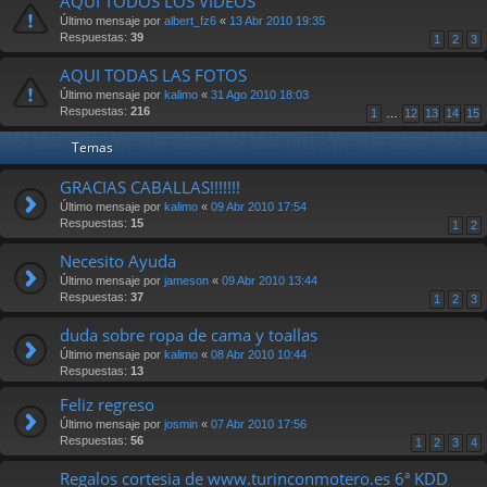
AQUI TODOS LOS VIDEOS
Último mensaje por
albert_fz6
«
13 Abr 2010 19:35
Respuestas:
39
1
2
3
AQUI TODAS LAS FOTOS
Último mensaje por
kalimo
«
31 Ago 2010 18:03
Respuestas:
216
1
…
12
13
14
15
Temas
GRACIAS CABALLAS!!!!!!!
Último mensaje por
kalimo
«
09 Abr 2010 17:54
Respuestas:
15
1
2
Necesito Ayuda
Último mensaje por
jameson
«
09 Abr 2010 13:44
Respuestas:
37
1
2
3
duda sobre ropa de cama y toallas
Último mensaje por
kalimo
«
08 Abr 2010 10:44
Respuestas:
13
Feliz regreso
Último mensaje por
josmin
«
07 Abr 2010 17:56
Respuestas:
56
1
2
3
4
Regalos cortesia de www.turinconmotero.es 6ª KDD