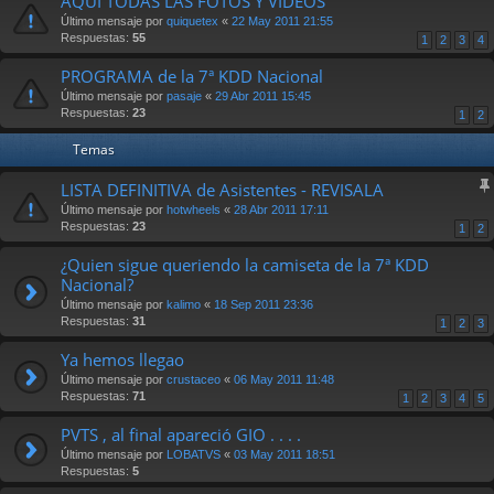
AQUI TODAS LAS FOTOS Y VIDEOS
Último mensaje por
quiquetex
«
22 May 2011 21:55
Respuestas:
55
1
2
3
4
PROGRAMA de la 7ª KDD Nacional
Último mensaje por
pasaje
«
29 Abr 2011 15:45
Respuestas:
23
1
2
Temas
LISTA DEFINITIVA de Asistentes - REVISALA
Último mensaje por
hotwheels
«
28 Abr 2011 17:11
Respuestas:
23
1
2
¿Quien sigue queriendo la camiseta de la 7ª KDD
Nacional?
Último mensaje por
kalimo
«
18 Sep 2011 23:36
Respuestas:
31
1
2
3
Ya hemos llegao
Último mensaje por
crustaceo
«
06 May 2011 11:48
Respuestas:
71
1
2
3
4
5
PVTS , al final apareció GIO . . . .
Último mensaje por
LOBATVS
«
03 May 2011 18:51
Respuestas:
5