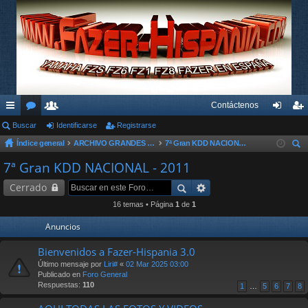
Contáctenos
nl
Buscar
or
su
Identificarse
Registrarse
de
eg
Índice general
ARCHIVO GRANDES KDD´s Y OTROS EVENTOS
7ª Gran KDD NACIONAL - 2011
ac
os
ari
nti
ist
us
7ª Gran KDD NACIONAL - 2011
es
os
fic
ra
car
Cerrado
rá
ar
rs
16 temas • Página
1
de
1
pi
se
e
Anuncios
do
Bienvenidos a Fazer-Hispania 3.0
s
Último mensaje por
Liri#
«
02 Mar 2025 03:00
Publicado en
Foro General
Respuestas:
110
1
…
5
6
7
8