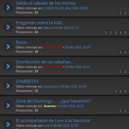
Salida el sabado de los monos
Último mensaje por
LOBATVS
«
01 May 2011 19:03
Respuestas:
22
1
2
Preguntas sobre la kdd...
Último mensaje por
goku
«
29 Abr 2011 21:17
Respuestas:
63
1
2
3
4
5
Rutas
Último mensaje por
Güesmaster
«
29 Abr 2011 20:47
Respuestas:
29
1
2
Distribución de las cabañas...
Último mensaje por
Güesmaster
«
29 Abr 2011 19:22
Respuestas:
29
1
2
CAMISETAS
Último mensaje por
crustaceo
«
29 Abr 2011 16:40
Respuestas:
33
1
2
3
Cena del Domingo.......¿que hacemos?
Último mensaje por
Juanma
«
29 Abr 2011 10:27
Respuestas:
25
1
2
El acompañante de Lore a la Nacional
Último mensaje por
Lore
«
26 Abr 2011 12:32