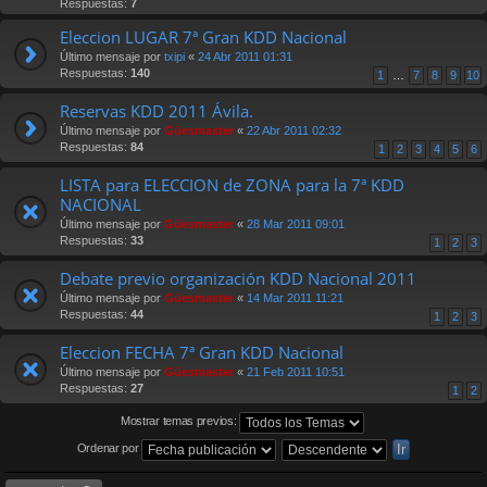
Respuestas:
7
Eleccion LUGAR 7ª Gran KDD Nacional
Último mensaje por
txipi
«
24 Abr 2011 01:31
Respuestas:
140
1
…
7
8
9
10
Reservas KDD 2011 Ávila.
Último mensaje por
Güesmaster
«
22 Abr 2011 02:32
Respuestas:
84
1
2
3
4
5
6
LISTA para ELECCION de ZONA para la 7ª KDD
NACIONAL
Último mensaje por
Güesmaster
«
28 Mar 2011 09:01
Respuestas:
33
1
2
3
Debate previo organización KDD Nacional 2011
Último mensaje por
Güesmaster
«
14 Mar 2011 11:21
Respuestas:
44
1
2
3
Eleccion FECHA 7ª Gran KDD Nacional
Último mensaje por
Güesmaster
«
21 Feb 2011 10:51
Respuestas:
27
1
2
Mostrar temas previos:
Ordenar por