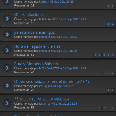
Último mensaje por
kalimo
«
05 Sep 2011 16:29
Respuestas:
22
1
2
Nºs Habitaciones
Último mensaje por
MALAGAFAZER
«
02 Sep 2011 11:49
Respuestas:
19
1
2
ya estamos ahí amigos
Último mensaje por
edufazer
«
02 Sep 2011 00:33
Hora de llegada el viernes
Último mensaje por
edufazer
«
01 Sep 2011 15:00
Respuestas:
69
1
2
3
4
5
Ruta y Almuerzo Sabado
Último mensaje por
MALAGAFAZER
«
01 Sep 2011 11:14
Respuestas:
43
1
2
3
Quien se queda a comer el domingo ? ? ? ?
Último mensaje por
jesusgsr
«
31 Ago 2011 22:15
Respuestas:
25
1
2
**URGENTE PAGO CAMISETAS **
Último mensaje por
jesusmar
«
31 Ago 2011 18:14
Respuestas:
58
1
2
3
4