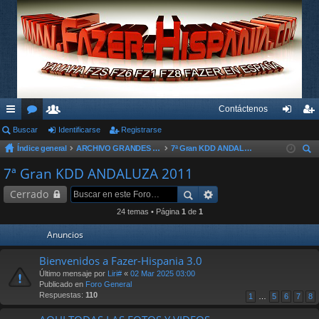
Contáctenos
nl
Buscar
or
su
Identificarse
Registrarse
de
eg
Índice general
ARCHIVO GRANDES KDD´s Y OTROS EVENTOS
7ª Gran KDD ANDALUZA 2011
ac
os
ari
nti
ist
us
7ª Gran KDD ANDALUZA 2011
es
os
fic
ra
car
Cerrado
rá
ar
rs
24 temas • Página
1
de
1
pi
se
e
Anuncios
do
Bienvenidos a Fazer-Hispania 3.0
s
Último mensaje por
Liri#
«
02 Mar 2025 03:00
Publicado en
Foro General
Respuestas:
110
1
…
5
6
7
8