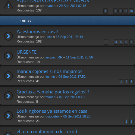
AQUI TODAS LAS FOTOS Y VIDEOS
Último mensaje por
mauco
«
29 Sep 2011 02:15
Respuestas:
137
1
…
7
8
9
10
Temas
Ya estamos en casa!
Último mensaje por
Lore
«
13 Sep 2011 08:44
Respuestas:
102
1
…
4
5
6
7
URGENTE
Último mensaje por
javipaz_RR
«
11 Sep 2011 23:56
Respuestas:
14
manda cojones si nos mojamos
Último mensaje por
josmin
«
09 Sep 2011 17:52
Respuestas:
41
1
2
3
Gracias a Yamaha por los regalos!!!
Último mensaje por
mauco
«
07 Sep 2011 03:05
Respuestas:
8
Los kingkones ya estamos en casa
Último mensaje por
quiquetex
«
05 Sep 2011 18:20
Respuestas:
21
1
2
el tema multimedia de la kdd