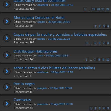
Datos Kdd y lista de Asistentes
Último mensaje por
edufazer
«
31 Ago 2011 16:42
Respuestas:
329
1
…
19
20
21
22
Menus para Cenas en el Hotel
Último mensaje por
kalimo
«
30 Ago 2011 23:20
Respuestas:
45
1
2
3
4
Copas de por la noche y comidas o bebidas especiales.
Último mensaje por
kalimo
«
30 Ago 2011 22:35
Respuestas:
108
1
…
5
6
7
8
Distribución Habitaciones
Último mensaje por
Lore
«
30 Ago 2011 12:52
Respuestas:
143
1
…
7
8
9
10
sobre el tema d elos billetes del barco (caballas)
Último mensaje por
edufazer
«
26 Ago 2011 12:54
Respuestas:
2
Por lo negro
Último mensaje por
jamgato
«
22 Ago 2011 16:28
Respuestas:
11
Camisetas
Último mensaje por
jameson
«
21 Ago 2011 21:20
Respuestas:
74
1
2
3
4
5