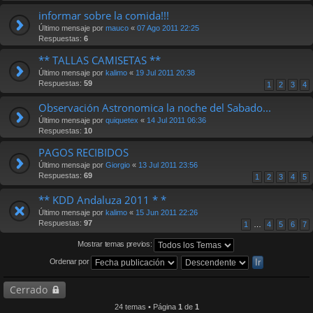
informar sobre la comida!!!
Último mensaje por
mauco
«
07 Ago 2011 22:25
Respuestas:
6
** TALLAS CAMISETAS **
Último mensaje por
kalimo
«
19 Jul 2011 20:38
Respuestas:
59
1
2
3
4
Observación Astronomica la noche del Sabado...
Último mensaje por
quiquetex
«
14 Jul 2011 06:36
Respuestas:
10
PAGOS RECIBIDOS
Último mensaje por
Giorgio
«
13 Jul 2011 23:56
Respuestas:
69
1
2
3
4
5
** KDD Andaluza 2011 * *
Último mensaje por
kalimo
«
15 Jun 2011 22:26
Respuestas:
97
1
…
4
5
6
7
Mostrar temas previos:
Ordenar por
Cerrado
24 temas • Página
1
de
1