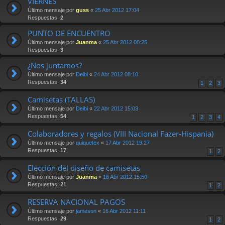
VIERNES
Último mensaje por
guss
«
25 Abr 2012 17:04
Respuestas:
2
PUNTO DE ENCUENTRO
Último mensaje por
Juanma
«
25 Abr 2012 00:25
Respuestas:
3
¿Nos juntamos?
Último mensaje por
Deibi
«
24 Abr 2012 08:10
Respuestas:
34
1
2
3
Camisetas (TALLAS)
Último mensaje por
Deibi
«
22 Abr 2012 15:03
Respuestas:
54
1
2
3
4
Colaboradores y regalos (VIII Nacional Fazer-Hispania)
Último mensaje por
quiquetex
«
17 Abr 2012 19:27
Respuestas:
17
1
2
Elección del diseño de camisetas
Último mensaje por
Juanma
«
16 Abr 2012 15:50
Respuestas:
21
1
2
RESERVA NACIONAL PAGOS
Último mensaje por
jameson
«
16 Abr 2012 11:11
Respuestas:
29
1
2