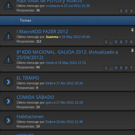
Aqui todas las FOTOS y VIDEOS
Último mensaje por
crustaceo
«
13 Jul 2012 21:36
Respuestas:
36
1
2
3
Temas
I MacroKDD FAZER 2012
Último mensaje por
Juanma
«
26 May 2012 00:46
Respuestas:
112
1
…
5
6
7
8
8ª KDD NACIONAL. GALICIA 2012. (Actualizado a
25/04/2012)
Último mensaje por
monio
«
15 May 2012 17:13
Respuestas:
90
1
…
4
5
6
7
EL TIEMPO
Último mensaje por
Deibi
«
27 Abr 2012 20:26
Respuestas:
9
COMIDA SÁBADO
Último mensaje por
goku
«
27 Abr 2012 10:28
Respuestas:
10
Habitaciones
Último mensaje por
Deibi
«
26 Abr 2012 21:48
Respuestas:
10