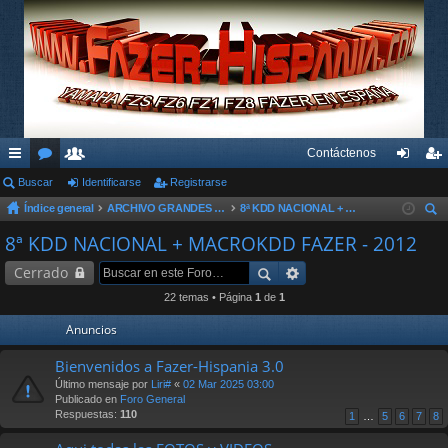
Contáctenos
nl
Buscar
or
su
Identificarse
Registrarse
de
eg
Índice general
ARCHIVO GRANDES KDD´s Y OTROS EVENTOS
8ª KDD NACIONAL + MACROKDD FAZER - 2012
ac
os
ari
nti
ist
us
8ª KDD NACIONAL + MACROKDD FAZER - 2012
es
os
fic
ra
car
Cerrado
rá
ar
rs
22 temas • Página
1
de
1
pi
se
e
Anuncios
do
Bienvenidos a Fazer-Hispania 3.0
s
Último mensaje por
Liri#
«
02 Mar 2025 03:00
Publicado en
Foro General
Respuestas:
110
1
…
5
6
7
8