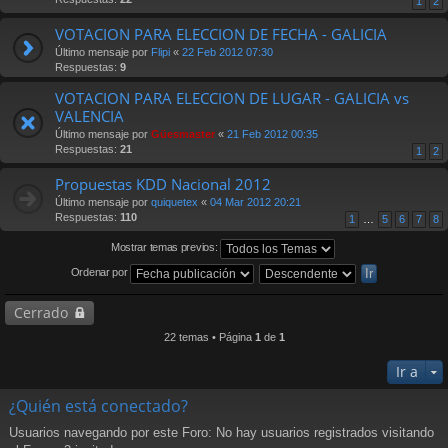
1
2
VOTACION PARA ELECCION DE FECHA - GALICIA
Último mensaje por
Flipi
«
22 Feb 2012 07:30
Respuestas:
9
VOTACION PARA ELECCION DE LUGAR - GALICIA vs
VALENCIA
Último mensaje por
Güesmaster
«
21 Feb 2012 00:35
Respuestas:
21
1
2
Propuestas KDD Nacional 2012
Último mensaje por
quiquetex
«
04 Mar 2012 20:21
Respuestas:
110
1
…
5
6
7
8
Mostrar temas previos:
Ordenar por
Cerrado
22 temas • Página
1
de
1
Ir a
¿Quién está conectado?
Usuarios navegando por este Foro: No hay usuarios registrados visitando