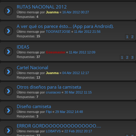
RUTAS NACIONAL 2012
Último mensaje por
Juanma
«
16 Abr 2012 00:27
Respuestas:
4
A ver qué os parece ésto... (App para Android).
Último mensaje por
TOOFASTJOSE
«
11 Abr 2012 21:56
Respuestas:
15
1
2
IDEAS
Último mensaje por
Güesmaster
«
11 Abr 2012 12:09
Respuestas:
37
1
2
3
Cartel Nacional
Último mensaje por
Juanma
«
04 Abr 2012 12:17
Respuestas:
13
Otros diseños para la camiseta
Último mensaje por
crustaceo
«
30 Mar 2012 11:15
Respuestas:
7
Diseño camiseta
Último mensaje por
Flipi
«
29 Mar 2012 14:48
Respuestas:
3
ERROR GORDOOOOOOOOOOOOOO....
Último mensaje por
LOBATVS
«
22 Feb 2012 20:17
Respuestas:
22