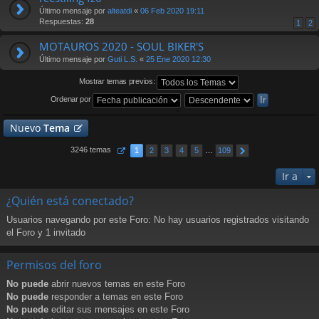
Último mensaje por
alteatdi
«
06 Feb 2020 19:11
Respuestas:
28
1
2
MOTAUROS 2020 - SOUL BIKER'S
Último mensaje por
Guti L.S.
«
25 Ene 2020 12:30
Mostrar temas previos:
Ordenar por
Nuevo
Tema
3246 temas
1
2
3
4
5
…
109
Ir a
¿Quién está conectado?
Usuarios navegando por este Foro: No hay usuarios registrados visitando
el Foro y 1 invitado
Permisos del foro
No puede
abrir nuevos temas en este Foro
No puede
responder a temas en este Foro
No puede
editar sus mensajes en este Foro