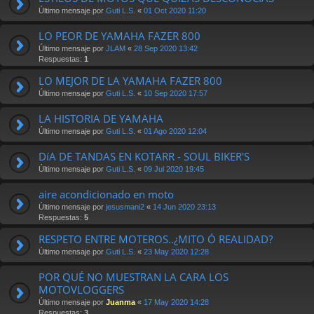
Último mensaje por
Guti L.S.
«
01 Oct 2020 11:20
LO PEOR DE YAMAHA FAZER 800
Último mensaje por
JLAM
«
28 Sep 2020 13:42
Respuestas:
1
LO MEJOR DE LA YAMAHA FAZER 800
Último mensaje por
Guti L.S.
«
10 Sep 2020 17:57
LA HISTORIA DE YAMAHA
Último mensaje por
Guti L.S.
«
01 Ago 2020 12:04
DíA DE TANDAS EN KOTARR - SOUL BIKER'S
Último mensaje por
Guti L.S.
«
09 Jul 2020 19:45
aire acondicionado en moto
Último mensaje por
jesusmani2
«
14 Jun 2020 23:13
Respuestas:
5
RESPETO ENTRE MOTEROS..¿MITO Ó REALIDAD?
Último mensaje por
Guti L.S.
«
23 May 2020 12:28
POR QUÉ NO MUESTRAN LA CARA LOS
MOTOVLOGGERS
Último mensaje por
Juanma
«
17 May 2020 14:28
Respuestas:
3