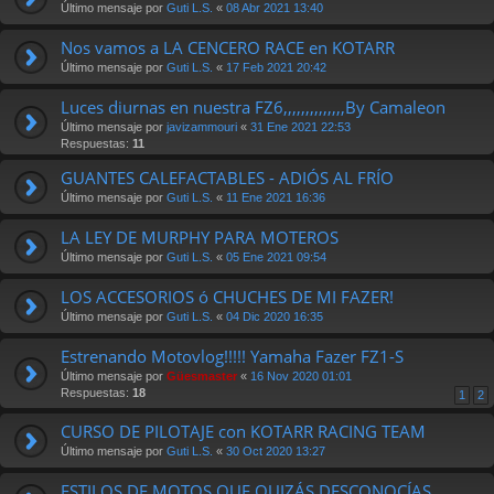
Último mensaje por
Guti L.S.
«
08 Abr 2021 13:40
Nos vamos a LA CENCERO RACE en KOTARR
Último mensaje por
Guti L.S.
«
17 Feb 2021 20:42
Luces diurnas en nuestra FZ6,,,,,,,,,,,,,,By Camaleon
Último mensaje por
javizammouri
«
31 Ene 2021 22:53
Respuestas:
11
GUANTES CALEFACTABLES - ADIÓS AL FRÍO
Último mensaje por
Guti L.S.
«
11 Ene 2021 16:36
LA LEY DE MURPHY PARA MOTEROS
Último mensaje por
Guti L.S.
«
05 Ene 2021 09:54
LOS ACCESORIOS ó CHUCHES DE MI FAZER!
Último mensaje por
Guti L.S.
«
04 Dic 2020 16:35
Estrenando Motovlog!!!!! Yamaha Fazer FZ1-S
Último mensaje por
Güesmaster
«
16 Nov 2020 01:01
Respuestas:
18
1
2
CURSO DE PILOTAJE con KOTARR RACING TEAM
Último mensaje por
Guti L.S.
«
30 Oct 2020 13:27
ESTILOS DE MOTOS QUE QUIZÁS DESCONOCÍAS