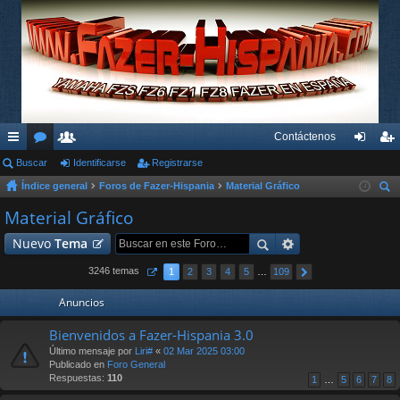
Contáctenos
nl
Buscar
or
su
Identificarse
Registrarse
de
eg
Índice general
Foros de Fazer-Hispania
Material Gráfico
ac
os
ari
nti
ist
us
Material Gráfico
es
os
fic
ra
car
Nuevo
Tema
rá
ar
rs
pi
se
e
3246 temas
1
2
3
4
5
…
109
do
Anuncios
s
Bienvenidos a Fazer-Hispania 3.0
Último mensaje por
Liri#
«
02 Mar 2025 03:00
Publicado en
Foro General
Respuestas:
110
1
…
5
6
7
8