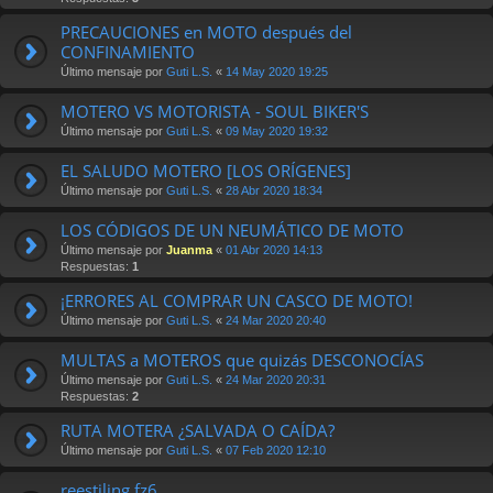
PRECAUCIONES en MOTO después del
CONFINAMIENTO
Último mensaje por
Guti L.S.
«
14 May 2020 19:25
MOTERO VS MOTORISTA - SOUL BIKER'S
Último mensaje por
Guti L.S.
«
09 May 2020 19:32
EL SALUDO MOTERO [LOS ORÍGENES]
Último mensaje por
Guti L.S.
«
28 Abr 2020 18:34
LOS CÓDIGOS DE UN NEUMÁTICO DE MOTO
Último mensaje por
Juanma
«
01 Abr 2020 14:13
Respuestas:
1
¡ERRORES AL COMPRAR UN CASCO DE MOTO!
Último mensaje por
Guti L.S.
«
24 Mar 2020 20:40
MULTAS a MOTEROS que quizás DESCONOCÍAS
Último mensaje por
Guti L.S.
«
24 Mar 2020 20:31
Respuestas:
2
RUTA MOTERA ¿SALVADA O CAÍDA?
Último mensaje por
Guti L.S.
«
07 Feb 2020 12:10
reestiling fz6