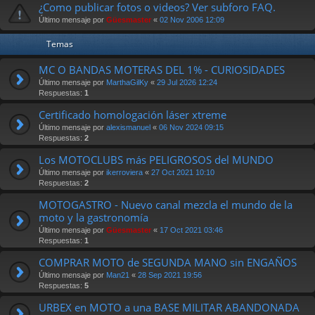
¿Como publicar fotos o videos? Ver subforo FAQ.
Último mensaje por
Güesmaster
«
02 Nov 2006 12:09
Temas
MC O BANDAS MOTERAS DEL 1% - CURIOSIDADES
Último mensaje por
MarthaGilKy
«
29 Jul 2026 12:24
Respuestas:
1
Certificado homologación láser xtreme
Último mensaje por
alexismanuel
«
06 Nov 2024 09:15
Respuestas:
2
Los MOTOCLUBS más PELIGROSOS del MUNDO
Último mensaje por
ikerroviera
«
27 Oct 2021 10:10
Respuestas:
2
MOTOGASTRO - Nuevo canal mezcla el mundo de la
moto y la gastronomía
Último mensaje por
Güesmaster
«
17 Oct 2021 03:46
Respuestas:
1
COMPRAR MOTO de SEGUNDA MANO sin ENGAÑOS
Último mensaje por
Man21
«
28 Sep 2021 19:56
Respuestas:
5
URBEX en MOTO a una BASE MILITAR ABANDONADA