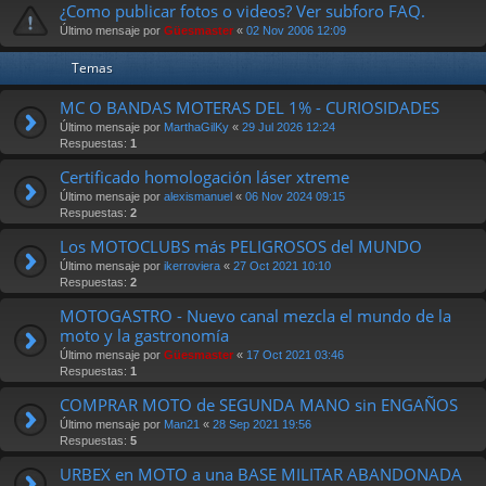
¿Como publicar fotos o videos? Ver subforo FAQ.
Último mensaje por
Güesmaster
«
02 Nov 2006 12:09
Temas
MC O BANDAS MOTERAS DEL 1% - CURIOSIDADES
Último mensaje por
MarthaGilKy
«
29 Jul 2026 12:24
Respuestas:
1
Certificado homologación láser xtreme
Último mensaje por
alexismanuel
«
06 Nov 2024 09:15
Respuestas:
2
Los MOTOCLUBS más PELIGROSOS del MUNDO
Último mensaje por
ikerroviera
«
27 Oct 2021 10:10
Respuestas:
2
MOTOGASTRO - Nuevo canal mezcla el mundo de la
moto y la gastronomía
Último mensaje por
Güesmaster
«
17 Oct 2021 03:46
Respuestas:
1
COMPRAR MOTO de SEGUNDA MANO sin ENGAÑOS
Último mensaje por
Man21
«
28 Sep 2021 19:56
Respuestas:
5
URBEX en MOTO a una BASE MILITAR ABANDONADA