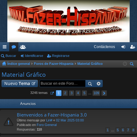
Contáctenos
nl
Buscar
or
su
Identificarse
Registrarse
de
eg
Índice general
Foros de Fazer-Hispania
Material Gráfico
ac
os
ari
nti
ist
us
Material Gráfico
es
os
fic
ra
car
Nuevo
Tema
rá
ar
rs
pi
se
e
3246 temas
1
2
3
4
5
…
109
do
Anuncios
s
Bienvenidos a Fazer-Hispania 3.0
Último mensaje por
Liri#
«
02 Mar 2025 03:00
Publicado en
Foro General
Respuestas:
110
1
…
5
6
7
8