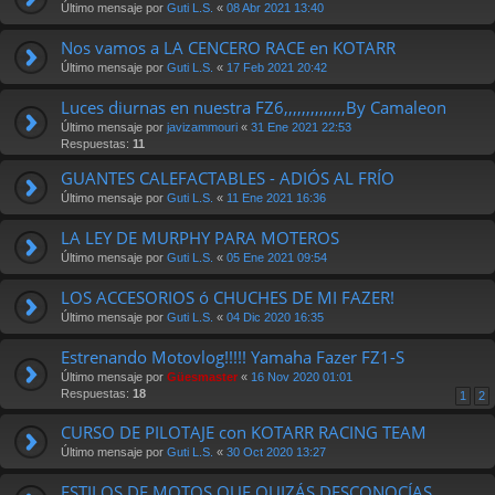
Último mensaje por
Guti L.S.
«
08 Abr 2021 13:40
Nos vamos a LA CENCERO RACE en KOTARR
Último mensaje por
Guti L.S.
«
17 Feb 2021 20:42
Luces diurnas en nuestra FZ6,,,,,,,,,,,,,,By Camaleon
Último mensaje por
javizammouri
«
31 Ene 2021 22:53
Respuestas:
11
GUANTES CALEFACTABLES - ADIÓS AL FRÍO
Último mensaje por
Guti L.S.
«
11 Ene 2021 16:36
LA LEY DE MURPHY PARA MOTEROS
Último mensaje por
Guti L.S.
«
05 Ene 2021 09:54
LOS ACCESORIOS ó CHUCHES DE MI FAZER!
Último mensaje por
Guti L.S.
«
04 Dic 2020 16:35
Estrenando Motovlog!!!!! Yamaha Fazer FZ1-S
Último mensaje por
Güesmaster
«
16 Nov 2020 01:01
Respuestas:
18
1
2
CURSO DE PILOTAJE con KOTARR RACING TEAM
Último mensaje por
Guti L.S.
«
30 Oct 2020 13:27
ESTILOS DE MOTOS QUE QUIZÁS DESCONOCÍAS