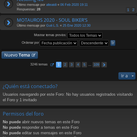
Último mensaje por
alteatdi
«
06 Feb 2020 19:11
Respuestas:
28
1
2
MOTAUROS 2020 - SOUL BIKER'S
Último mensaje por
Guti L.S.
«
25 Ene 2020 12:30
Mostrar temas previos:
Ordenar por
Nuevo
Tema
3246 temas
1
2
3
4
5
…
109
Ir a
¿Quién está conectado?
Usuarios navegando por este Foro: No hay usuarios registrados visitando
el Foro y 1 invitado
Permisos del foro
No puede
abrir nuevos temas en este Foro
No puede
responder a temas en este Foro
No puede
editar sus mensajes en este Foro