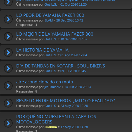
Último mensaje por
Guti L.S.
«
01 Oct 2020 11:20
LO PEOR DE YAMAHA FAZER 800
Último mensaje por
JLAM
«
28 Sep 2020 13:42
Respuestas:
1
LO MEJOR DE LA YAMAHA FAZER 800
Último mensaje por
Guti L.S.
«
10 Sep 2020 17:57
LA HISTORIA DE YAMAHA
Último mensaje por
Guti L.S.
«
01 Ago 2020 12:04
DíA DE TANDAS EN KOTARR - SOUL BIKER'S
Último mensaje por
Guti L.S.
«
09 Jul 2020 19:45
aire acondicionado en moto
Último mensaje por
jesusmani2
«
14 Jun 2020 23:13
Respuestas:
5
RESPETO ENTRE MOTEROS..¿MITO Ó REALIDAD?
Último mensaje por
Guti L.S.
«
23 May 2020 12:28
POR QUÉ NO MUESTRAN LA CARA LOS
MOTOVLOGGERS
Último mensaje por
Juanma
«
17 May 2020 14:28
Respuestas:
3