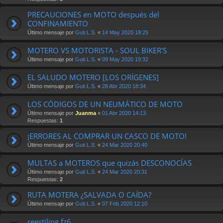
PRECAUCIONES en MOTO después del
CONFINAMIENTO
Último mensaje por
Guti L.S.
«
14 May 2020 19:25
MOTERO VS MOTORISTA - SOUL BIKER'S
Último mensaje por
Guti L.S.
«
09 May 2020 19:32
EL SALUDO MOTERO [LOS ORÍGENES]
Último mensaje por
Guti L.S.
«
28 Abr 2020 18:34
LOS CÓDIGOS DE UN NEUMÁTICO DE MOTO
Último mensaje por
Juanma
«
01 Abr 2020 14:13
Respuestas:
1
¡ERRORES AL COMPRAR UN CASCO DE MOTO!
Último mensaje por
Guti L.S.
«
24 Mar 2020 20:40
MULTAS a MOTEROS que quizás DESCONOCÍAS
Último mensaje por
Guti L.S.
«
24 Mar 2020 20:31
Respuestas:
2
RUTA MOTERA ¿SALVADA O CAÍDA?
Último mensaje por
Guti L.S.
«
07 Feb 2020 12:10
reestiling fz6