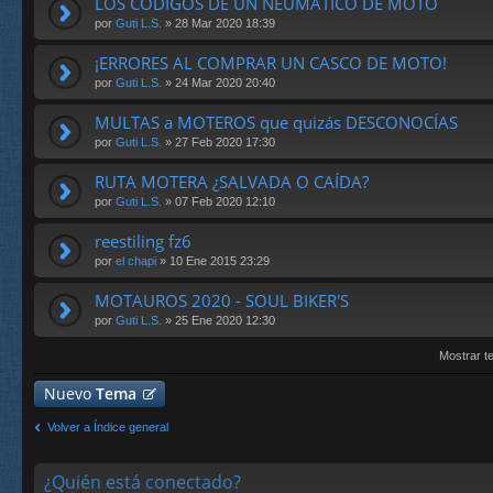
LOS CÓDIGOS DE UN NEUMÁTICO DE MOTO
por
Guti L.S.
» 28 Mar 2020 18:39
¡ERRORES AL COMPRAR UN CASCO DE MOTO!
por
Guti L.S.
» 24 Mar 2020 20:40
MULTAS a MOTEROS que quizás DESCONOCÍAS
por
Guti L.S.
» 27 Feb 2020 17:30
RUTA MOTERA ¿SALVADA O CAÍDA?
por
Guti L.S.
» 07 Feb 2020 12:10
reestiling fz6
por
el chapi
» 10 Ene 2015 23:29
MOTAUROS 2020 - SOUL BIKER'S
por
Guti L.S.
» 25 Ene 2020 12:30
Mostrar t
Nuevo
Tema
Volver a Índice general
¿Quién está conectado?