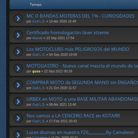
Temas
MC O BANDAS MOTERAS DEL 1% - CURIOSIDADES
por
Guti L.S.
» 10 Abr 2020 15:49
Certificado homologación láser xtreme
por
Aussie
» 23 Sep 2021 17:54
Los MOTOCLUBS más PELIGROSOS del MUNDO
por
Guti L.S.
» 04 Sep 2020 19:09
MOTOGASTRO - Nuevo canal mezcla el mundo de la 
por
guss
» 22 Sep 2021 00:18
COMPRAR MOTO de SEGUNDA MANO sin ENGAÑO
por
Guti L.S.
» 21 Oct 2020 11:57
URBEX en MOTO a una BASE MILITAR ABANDONA
por
Guti L.S.
» 08 Abr 2021 13:40
Nos vamos a LA CENCERO RACE en KOTARR
por
Guti L.S.
» 17 Feb 2021 20:42
Luces diurnas en nuestra FZ6,,,,,,,,,,,,,,By Camaleon
por
Camaleón
» 11 Dic 2009 20:31