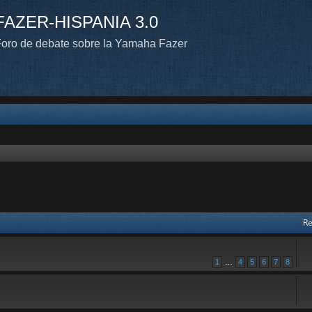
FAZER-HISPANIA 3.0
oro de debate sobre la Yamaha Fazer
Re
1
…
4
5
6
7
8