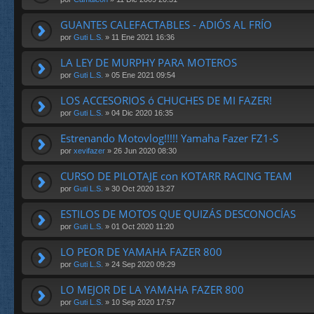
GUANTES CALEFACTABLES - ADIÓS AL FRÍO
por
Guti L.S.
» 11 Ene 2021 16:36
LA LEY DE MURPHY PARA MOTEROS
por
Guti L.S.
» 05 Ene 2021 09:54
LOS ACCESORIOS ó CHUCHES DE MI FAZER!
por
Guti L.S.
» 04 Dic 2020 16:35
Estrenando Motovlog!!!!! Yamaha Fazer FZ1-S
por
xevifazer
» 26 Jun 2020 08:30
CURSO DE PILOTAJE con KOTARR RACING TEAM
por
Guti L.S.
» 30 Oct 2020 13:27
ESTILOS DE MOTOS QUE QUIZÁS DESCONOCÍAS
por
Guti L.S.
» 01 Oct 2020 11:20
LO PEOR DE YAMAHA FAZER 800
por
Guti L.S.
» 24 Sep 2020 09:29
LO MEJOR DE LA YAMAHA FAZER 800
por
Guti L.S.
» 10 Sep 2020 17:57