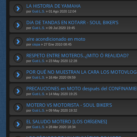
LA HISTORIA DE YAMAHA
por
Guti L.S.
» 01 Ago 2020 12:04
DíA DE TANDAS EN KOTARR - SOUL BIKER'S
por
Guti L.S.
» 09 Jul 2020 19:45
aire acondicionado en moto
por
cispa
» 27 Ene 2010 08:45
RESPETO ENTRE MOTEROS..¿MITO Ó REALIDAD?
por
Guti L.S.
» 23 May 2020 12:28
POR QUÉ NO MUESTRAN LA CARA LOS MOTOVLOG
por
Guti L.S.
» 16 Abr 2020 09:59
PRECAUCIONES en MOTO después del CONFINAMI
por
Guti L.S.
» 14 May 2020 19:25
MOTERO VS MOTORISTA - SOUL BIKER'S
por
Guti L.S.
» 09 May 2020 19:32
EL SALUDO MOTERO [LOS ORÍGENES]
por
Guti L.S.
» 28 Abr 2020 18:34