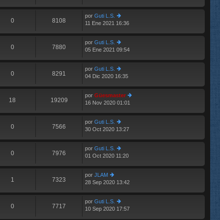
m
aj
últ
e
e
im
n
por
Guti L.S.
o
0
8108
s
11 Ene 2021 16:36
er
m
aj
últ
e
e
im
n
por
Guti L.S.
o
0
7880
s
05 Ene 2021 09:54
er
m
aj
últ
e
e
im
n
por
Guti L.S.
o
0
8291
s
04 Dic 2020 16:35
er
m
aj
últ
e
e
im
n
por
Güesmaster
o
18
19209
s
16 Nov 2020 01:01
er
m
aj
últ
e
e
im
n
por
Guti L.S.
o
0
7566
s
30 Oct 2020 13:27
er
m
aj
últ
e
e
im
n
por
Guti L.S.
o
0
7976
s
01 Oct 2020 11:20
er
m
aj
últ
e
e
im
n
por
JLAM
o
1
7323
s
28 Sep 2020 13:42
er
m
aj
últ
e
e
im
n
por
Guti L.S.
o
0
7717
s
10 Sep 2020 17:57
er
m
aj
últ
e