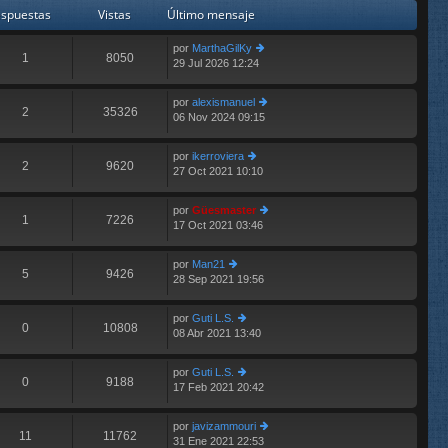
im
n
spuestas
Vistas
Último mensaje
o
s
m
aj
por
MarthaGilKy
e
e
1
8050
29 Jul 2026 12:24
er
n
últ
s
im
aj
por
alexismanuel
o
e
2
35326
06 Nov 2024 09:15
er
m
últ
e
im
n
por
ikerroviera
o
2
9620
s
27 Oct 2021 10:10
er
m
aj
últ
e
e
im
n
por
Güesmaster
o
1
7226
s
17 Oct 2021 03:46
er
m
aj
últ
e
e
im
n
por
Man21
o
5
9426
s
28 Sep 2021 19:56
er
m
aj
últ
e
e
im
n
por
Guti L.S.
o
0
10808
s
08 Abr 2021 13:40
er
m
aj
últ
e
e
im
n
por
Guti L.S.
o
0
9188
s
17 Feb 2021 20:42
er
m
aj
últ
e
e
im
n
por
javizammouri
o
11
11762
s
31 Ene 2021 22:53
er