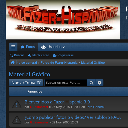
F
Foros
Usuarios
nl
Buscar
Identificarse
Registrarse
Índice general
Foros de Fazer-Hispania
Material Gráfico
ac
es
Material Gráfico
rá
Nuevo
Tema
pi
Anuncios
do
Bienvenidos a Fazer-Hispania 3.0
s
por
Güesmaster
» 27 May 2015 11:38 » en
Foro General
¿Como publicar fotos o videos? Ver subforo FAQ.
por
Güesmaster
» 02 Nov 2006 12:09