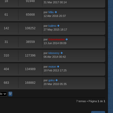
18
91948
31 Mar 2017 00:14
er
n
últ
s
im
aj
por
Miliu
o
e
61
65668
12 Abr 2016 20:37
er
m
últ
e
im
n
por
kalimo
o
142
108252
s
27 May 2015 18:17
er
m
aj
últ
e
e
im
n
por
Güesmaster
o
31
38559
s
13 Jun 2014 09:09
er
m
aj
últ
e
e
im
n
por
lobosexy
o
310
127396
s
06 Abr 2014 00:42
er
m
aj
últ
e
e
im
n
por
moton
o
404
134989
s
18 Feb 2013 17:25
er
m
aj
últ
e
e
im
n
por
goku
o
683
168882
s
20 Mar 2010 05:35
er
m
aj
últ
e
e
im
n
o
s
m
aj
7 temas • Página
1
de
1
e
e
n
s