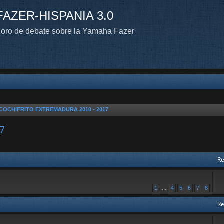
FAZER-HISPANIA 3.0
oro de debate sobre la Yamaha Fazer
COCHIFRITO EXTREMADURA 2010 - 2017
7
Re
1
…
4
5
6
7
8
Re