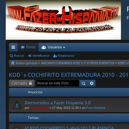
F
Foros
Usuarios
nl
Buscar
Identificarse
Registrarse
Índice general
ARCHIVO GRANDES KDD´s Y OTROS EVENTOS
KDD´s 
ac
es
KDD´s COCHIFRITO EXTREMADURA 2010 - 201
rá
Cerrado
pi
Anuncios
do
Bienvenidos a Fazer-Hispania 3.0
s
por
Güesmaster
» 27 May 2015 11:38 » en
Foro General
Temas
6ª KDD COCHIFRITO 1-abril-2017 PLASENCIA