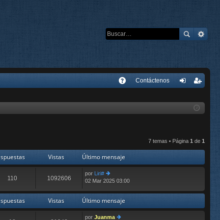
E
Contáctenos
A
de
eg
Q
nti
ist
fic
ra
ar
rs
7 temas • Página
1
de
1
se
e
spuestas
Vistas
Último mensaje
por
Liri#
110
1092606
02 Mar 2025 03:00
er
últ
im
spuestas
Vistas
Último mensaje
o
m
por
Juanma
e