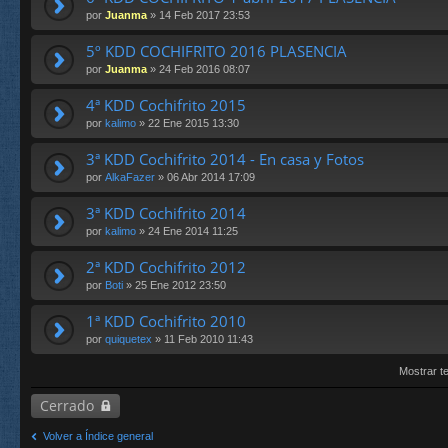
por
Juanma
» 14 Feb 2017 23:53
5º KDD COCHIFRITO 2016 PLASENCIA
por
Juanma
» 24 Feb 2016 08:07
4ª KDD Cochifrito 2015
por
kalimo
» 22 Ene 2015 13:30
3ª KDD Cochifrito 2014 - En casa y Fotos
por
AlkaFazer
» 06 Abr 2014 17:09
3ª KDD Cochifrito 2014
por
kalimo
» 24 Ene 2014 11:25
2ª KDD Cochifrito 2012
por
Boti
» 25 Ene 2012 23:50
1ª KDD Cochifrito 2010
por
quiquetex
» 11 Feb 2010 11:43
Mostrar t
Cerrado
Volver a Índice general