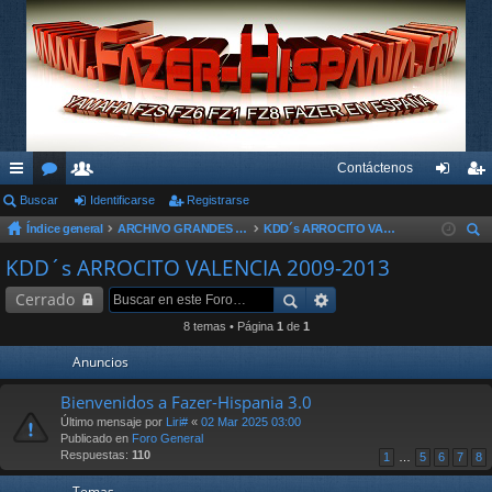
Contáctenos
nl
Buscar
or
su
Identificarse
Registrarse
de
eg
Índice general
ARCHIVO GRANDES KDD´s Y OTROS EVENTOS
KDD´s ARROCITO VALENCIA 2009-2013
ac
os
ari
nti
ist
us
KDD´s ARROCITO VALENCIA 2009-2013
es
os
fic
ra
car
Cerrado
rá
ar
rs
8 temas • Página
1
de
1
pi
se
e
Anuncios
do
Bienvenidos a Fazer-Hispania 3.0
s
Último mensaje por
Liri#
«
02 Mar 2025 03:00
Publicado en
Foro General
Respuestas:
110
1
…
5
6
7
8
Temas