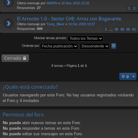
Último mensaje por
MARIN
«
18 Nov 2010 22:02
Respuestas:
27
1
2
El Arrocito 1.0 - Sector CHE: Arroz con Bogavante.
Último mensaje por
Tosty_Biker
«
10 Dic 2009 19:37
Respuestas:
909
1
…
58
59
60
61
Mostrar temas previos:
Ordenar por
Cerrado
8 temas • Página
1
de
1
Ir a
¿Quién está conectado?
Usuarios navegando por este Foro: No hay usuarios registrados visitando
el Foro y 4 invitados
Permisos del foro
No puede
abrir nuevos temas en este Foro
No puede
responder a temas en este Foro
No puede
editar sus mensajes en este Foro