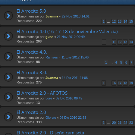
El Arrocito 5.0
Último mensaje por
Juanma
«
29 Nov 2013 14:01
Respuestas:
220
1
…
12
13
14
15
El Arrocito 4.0 (16-17-18 de noviembre Valencia)
Último mensaje por
guss
«
21 Nov 2012 00:49
Respuestas:
208
1
…
11
12
13
14
El Arrocito 4.0.
Último mensaje por
Ramses
«
11 Ene 2012 15:46
Respuestas:
98
1
…
4
5
6
7
El Arrocito 3.0.
Último mensaje por
Juanma
«
14 Dic 2011 11:06
Respuestas:
275
1
…
16
17
18
19
El Arrocito 2.0 - AFOTOS
Último mensaje por
Lore
«
09 Dic 2010 09:49
Respuestas:
13
El Arrocito 2.0
Último mensaje por
Giorgio
«
08 Dic 2010 22:53
Respuestas:
339
1
…
20
21
22
23
El Arrocito 2.0 - Diseño camiseta