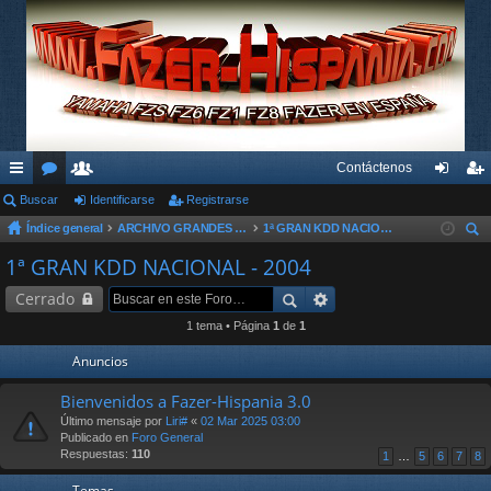
Contáctenos
nl
Buscar
or
su
Identificarse
Registrarse
de
eg
Índice general
ARCHIVO GRANDES KDD´s Y OTROS EVENTOS
1ª GRAN KDD NACIONAL - 2004
ac
os
ari
nti
ist
us
1ª GRAN KDD NACIONAL - 2004
es
os
fic
ra
car
Cerrado
rá
ar
rs
1 tema • Página
1
de
1
pi
se
e
Anuncios
do
Bienvenidos a Fazer-Hispania 3.0
s
Último mensaje por
Liri#
«
02 Mar 2025 03:00
Publicado en
Foro General
Respuestas:
110
1
…
5
6
7
8
Temas