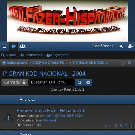
Contáctenos
nl
Buscar
or
su
Identificarse
Registrarse
de
eg
Índice general
ARCHIVO GRANDES KDD´s Y OTROS EVENTOS
1ª GRAN KDD NACIONAL - 2004
ac
os
ari
nti
ist
us
1ª GRAN KDD NACIONAL - 2004
es
os
fic
ra
car
Cerrado
rá
ar
rs
1 tema • Página
1
de
1
pi
se
e
Anuncios
do
Bienvenidos a Fazer-Hispania 3.0
s
Último mensaje por
Liri#
«
02 Mar 2025 03:00
Publicado en
Foro General
Respuestas:
110
1
…
5
6
7
8
Temas