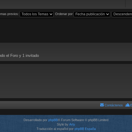
emas previos:
Ordenar por
do el Foro y 1 invitado
Contáctenos
E
Desarrollado por
phpBB
® Forum Software © phpBB Limited
Style by
Arty
Traducción al español por
phpBB España