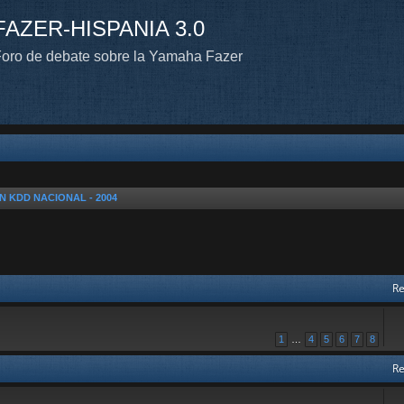
FAZER-HISPANIA 3.0
oro de debate sobre la Yamaha Fazer
N KDD NACIONAL - 2004
Re
1
…
4
5
6
7
8
Re