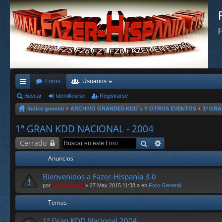
F
Foros
Usuarios
nl
Buscar
Identificarse
Registrarse
Índice general
ARCHIVO GRANDES KDD´s Y OTROS EVENTOS
1ª GRA
ac
es
1ª GRAN KDD NACIONAL - 2004
rá
Cerrado
pi
Anuncios
do
Bienvenidos a Fazer-Hispania 3.0
s
por
Güesmaster
» 27 May 2015 11:38 » en
Foro General
Temas
1ª Gran KDD Nacional 2004