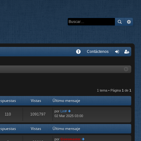
E
Contáctenos
A
de
eg
Q
nti
ist
fic
ra
ar
rs
1 tema • Página
1
de
1
se
e
spuestas
Vistas
Último mensaje
por
Liri#
110
1091797
02 Mar 2025 03:00
er
últ
im
spuestas
Vistas
Último mensaje
o
m
por
Güesmaster
e