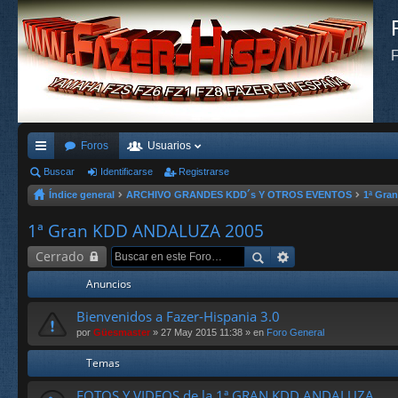
F
Foros
Usuarios
nl
Buscar
Identificarse
Registrarse
Índice general
ARCHIVO GRANDES KDD´s Y OTROS EVENTOS
1ª Gra
ac
es
1ª Gran KDD ANDALUZA 2005
rá
Cerrado
pi
Anuncios
do
Bienvenidos a Fazer-Hispania 3.0
s
por
Güesmaster
» 27 May 2015 11:38 » en
Foro General
Temas
FOTOS Y VIDEOS de la 1ª GRAN KDD ANDALUZA