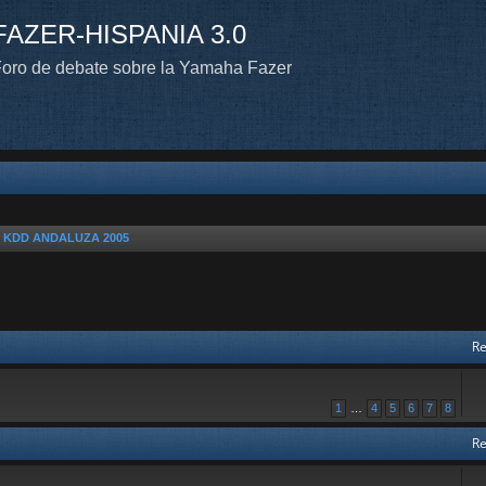
FAZER-HISPANIA 3.0
oro de debate sobre la Yamaha Fazer
n KDD ANDALUZA 2005
Re
1
…
4
5
6
7
8
Re