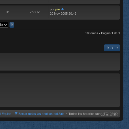
m
aj
últ
e
e
im
n
por
pin
o
16
25802
s
20 Nov 2005 20:49
er
m
aj
últ
e
e
im
n
o
s
m
aj
10 temas • Página
1
de
1
e
e
n
s
Ir a
aj
e
l Equipo
Borrar todas las cookies del Sitio
Todos los horarios son
UTC+02:00