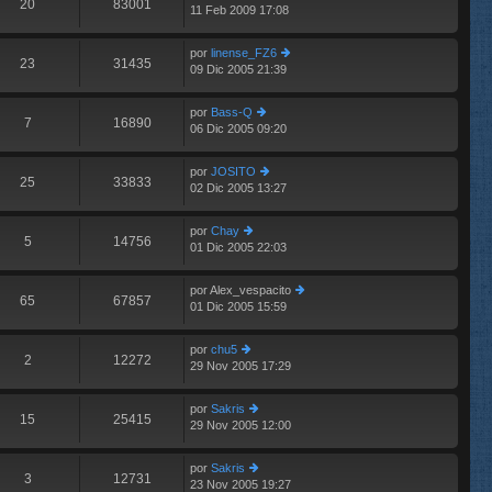
20
83001
11 Feb 2009 17:08
er
n
últ
s
im
aj
por
linense_FZ6
o
e
23
31435
09 Dic 2005 21:39
er
m
últ
e
im
n
por
Bass-Q
o
7
16890
s
06 Dic 2005 09:20
er
m
aj
últ
e
e
im
n
por
JOSITO
o
25
33833
s
02 Dic 2005 13:27
er
m
aj
últ
e
e
im
n
por
Chay
o
5
14756
s
01 Dic 2005 22:03
er
m
aj
últ
e
e
im
n
por
Alex_vespacito
o
65
67857
s
01 Dic 2005 15:59
er
m
aj
últ
e
e
im
n
por
chu5
o
2
12272
s
29 Nov 2005 17:29
er
m
aj
últ
e
e
im
n
por
Sakris
o
15
25415
s
29 Nov 2005 12:00
er
m
aj
últ
e
e
im
n
por
Sakris
o
3
12731
s
23 Nov 2005 19:27
er