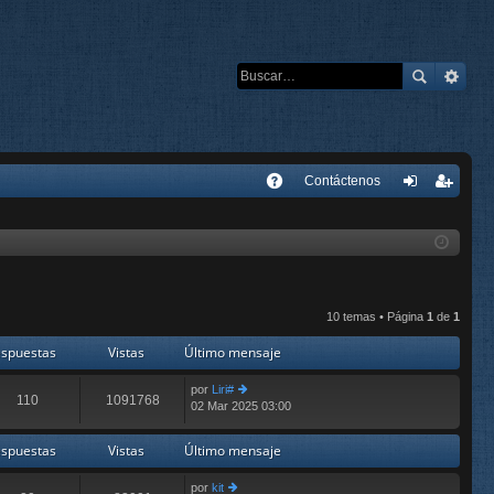
E
Contáctenos
A
de
eg
Q
nti
ist
fic
ra
ar
rs
10 temas • Página
1
de
1
se
e
spuestas
Vistas
Último mensaje
por
Liri#
110
1091768
02 Mar 2025 03:00
er
últ
im
spuestas
Vistas
Último mensaje
o
m
por
kit
e