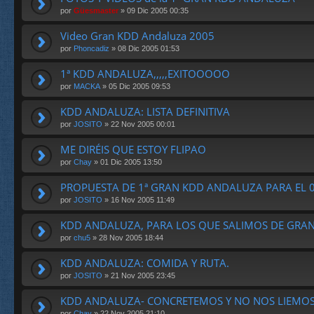
por
Güesmaster
» 09 Dic 2005 00:35
Video Gran KDD Andaluza 2005
por
Phoncadiz
» 08 Dic 2005 01:53
1ª KDD ANDALUZA,,,,,EXITOOOOO
por
MACKA
» 05 Dic 2005 09:53
KDD ANDALUZA: LISTA DEFINITIVA
por
JOSITO
» 22 Nov 2005 00:01
ME DIRÉIS QUE ESTOY FLIPAO
por
Chay
» 01 Dic 2005 13:50
PROPUESTA DE 1ª GRAN KDD ANDALUZA PARA EL 
por
JOSITO
» 16 Nov 2005 11:49
KDD ANDALUZA, PARA LOS QUE SALIMOS DE GRA
por
chu5
» 28 Nov 2005 18:44
KDD ANDALUZA: COMIDA Y RUTA.
por
JOSITO
» 21 Nov 2005 23:45
KDD ANDALUZA- CONCRETEMOS Y NO NOS LIEMO
por
Chay
» 22 Nov 2005 21:10