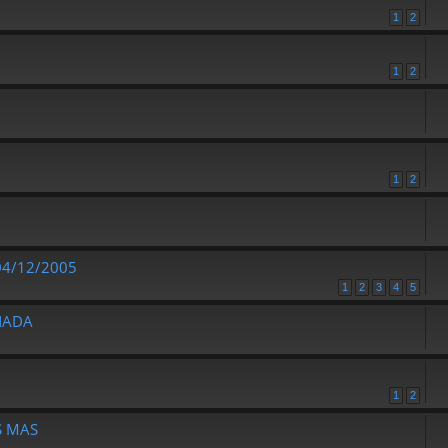
1
2
1
2
1
2
04/12/2005
1
2
3
4
5
NADA
1
2
S MAS