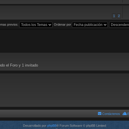
1
2
emas previos:
Ordenar por
do el Foro y 1 invitado
Contáctenos
E
Desarrollado por
phpBB
® Forum Software © phpBB Limited